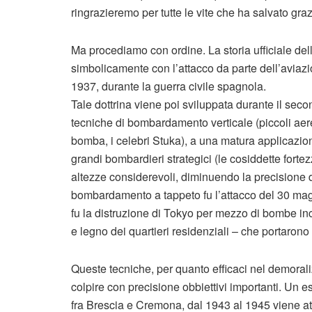
ringrazieremo per tutte le vite che ha salvato graz
Ma procediamo con ordine. La storia ufficiale de
simbolicamente con l’attacco da parte dell’aviazi
1937, durante la guerra civile spagnola.
Tale dottrina viene poi sviluppata durante il secon
tecniche di bombardamento verticale (piccoli aer
bomba, i celebri Stuka), a una matura applicazi
grandi bombardieri strategici (le cosiddette forte
altezze considerevoli, diminuendo la precisione de
bombardamento a tappeto fu l’attacco del 30 mag
fu la distruzione di Tokyo per mezzo di bombe in
e legno dei quartieri residenziali – che portarono
Queste tecniche, per quanto efficaci nel demoral
colpire con precisione obbiettivi importanti. Un e
fra Brescia e Cremona, dal 1943 al 1945 viene atta