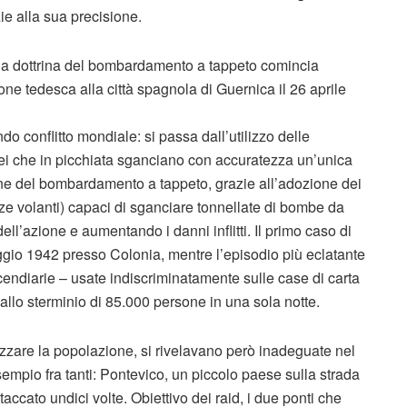
ie alla sua precisione.
lla dottrina del bombardamento a tappeto comincia
one tedesca alla città spagnola di Guernica il 26 aprile
do conflitto mondiale: si passa dall’utilizzo delle
ei che in picchiata sganciano con accuratezza un’unica
one del bombardamento a tappeto, grazie all’adozione dei
zze volanti) capaci di sganciare tonnellate di bombe da
ll’azione e aumentando i danni inflitti. Il primo caso di
gio 1942 presso Colonia, mentre l’episodio più eclatante
cendiarie – usate indiscriminatamente sulle case di carta
 allo sterminio di 85.000 persone in una sola notte.
izzare la popolazione, si rivelavano però inadeguate nel
sempio fra tanti: Pontevico, un piccolo paese sulla strada
ccato undici volte. Obiettivo dei raid, i due ponti che