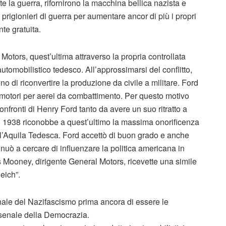
te la guerra, rifornirono la macchina bellica nazista e
e prigionieri di guerra per aumentare ancor di più i propri
te gratuita.
Motors, quest’ultima attraverso la propria controllata
automobilistico tedesco. All’approssimarsi del conflitto,
o di riconvertire la produzione da civile a militare. Ford
 motori per aerei da combattimento. Per questo motivo
nfronti di Henry Ford tanto da avere un suo ritratto a
l 1938 riconobbe a quest’ultimo la massima onorificenza
ell’Aquila Tedesca. Ford accettò di buon grado e anche
inuò a cercare di influenzare la politica americana in
Mooney, dirigente General Motors, ricevette una simile
Reich”.
nale del Nazifascismo prima ancora di essere le
Arsenale della Democrazia.