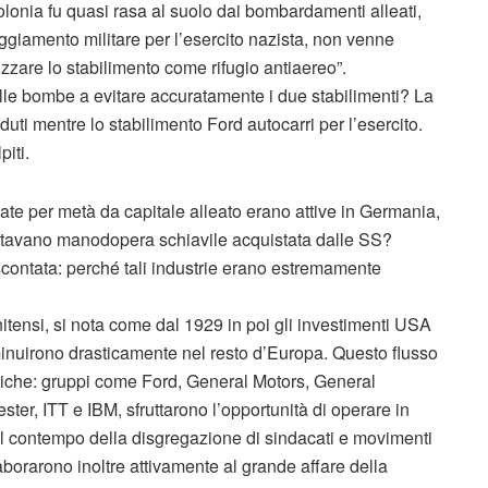
olonia fu quasi rasa al suolo dai bombardamenti alleati,
ggiamento militare per l’esercito nazista, non venne
ilizzare lo stabilimento come rifugio antiaereo”.
elle bombe a evitare accuratamente i due stabilimenti? La
duti mentre lo stabilimento Ford autocarri per l’esercito.
iti.
ate per metà da capitale alleato erano attive in Germania,
ruttavano manodopera schiavile acquistata dalle SS?
contata: perché tali industrie erano estremamente
itensi, si nota come dal 1929 in poi gli investimenti USA
nuirono drasticamente nel resto d’Europa. Questo flusso
itiche: gruppi come Ford, General Motors, General
ster, ITT e IBM, sfruttarono l’opportunità di operare in
al contempo della disgregazione di sindacati e movimenti
borarono inoltre attivamente al grande affare della