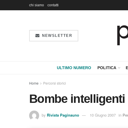
chi siamo
contatti
NEWSLETTER
ULTIMO NUMERO
POLITICA
Home
Percorsi storici
Bombe intelligenti
by
Rivista Paginauno
10 Giugno 2007
in
Per