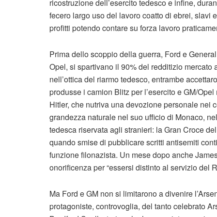
ricostruzione dell’esercito tedesco e infine, duran
fecero largo uso del lavoro coatto di ebrei, slavi 
profitti potendo contare su forza lavoro praticamen
Prima dello scoppio della guerra, Ford e General 
Opel, si spartivano il 90% del redditizio mercato 
nell’ottica del riarmo tedesco, entrambe accettaron
produsse i camion Blitz per l’esercito e GM/Opel
Hitler, che nutriva una devozione personale nei co
grandezza naturale nel suo ufficio di Monaco, ne
tedesca riservata agli stranieri: la Gran Croce d
quando smise di pubblicare scritti antisemiti cont
funzione filonazista. Un mese dopo anche James 
onorificenza per “essersi distinto al servizio del 
Ma Ford e GM non si limitarono a divenire l’Arse
protagoniste, controvoglia, del tanto celebrato 