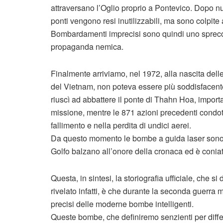
attraversano l’Oglio proprio a Pontevico. Dopo num
ponti vengono resi inutilizzabili, ma sono colpite
Bombardamenti imprecisi sono quindi uno spreco 
propaganda nemica.
Finalmente arriviamo, nel 1972, alla nascita delle
del Vietnam, non poteva essere più soddisfacent
riuscì ad abbattere il ponte di Thahn Hoa, impor
missione, mentre le 871 azioni precedenti condot
fallimento e nella perdita di undici aerei.
Da questo momento le bombe a guida laser sono in
Golfo balzano all’onore della cronaca ed è coniato 
Questa, in sintesi, la storiografia ufficiale, che 
rivelato infatti, è che durante la seconda guerra m
precisi delle moderne bombe intelligenti.
Queste bombe, che definiremo senzienti per diffe