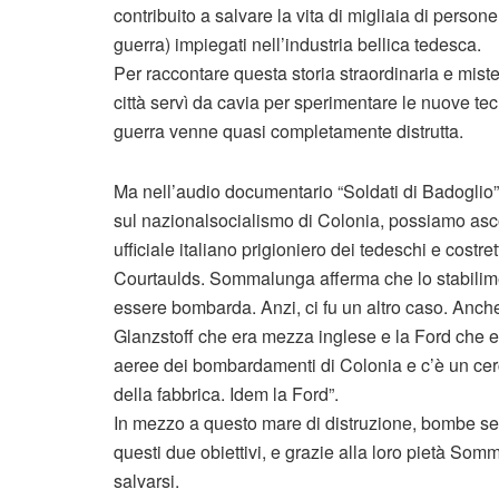
contribuito a salvare la vita di migliaia di persone,
guerra) impiegati nell’industria bellica tedesca.
Per raccontare questa storia straordinaria e mis
città servì da cavia per sperimentare le nuove te
guerra venne quasi completamente distrutta.
Ma nell’audio documentario “Soldati di Badoglio”
sul nazionalsocialismo di Colonia, possiamo asco
ufficiale italiano prigioniero dei tedeschi e costre
Courtaulds. Sommalunga afferma che lo stabilimen
essere bombarda. Anzi, ci fu un altro caso. Anch
Glanzstoff che era mezza inglese e la Ford che e
aeree dei bombardamenti di Colonia e c’è un cer
della fabbrica. Idem la Ford”.
In mezzo a questo mare di distruzione, bombe senz
questi due obiettivi, e grazie alla loro pietà Somm
salvarsi.