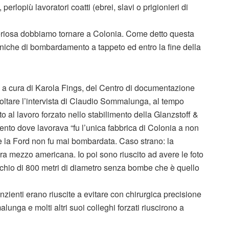
 perlopiù lavoratori coatti (ebrei, slavi o prigionieri di
teriosa dobbiamo tornare a Colonia. Come detto questa
cniche di bombardamento a tappeto ed entro la fine della
 a cura di Karola Fings, del Centro di documentazione
ltare l’intervista di Claudio Sommalunga, al tempo
tto al lavoro forzato nello stabilimento della Glanzstoff &
to dove lavorava “fu l’unica fabbrica di Colonia a non
e la Ford non fu mai bombardata. Caso strano: la
ra mezzo americana. Io poi sono riuscito ad avere le foto
chio di 800 metri di diametro senza bombe che è quello
ienti erano riuscite a evitare con chirurgica precisione
alunga e molti altri suoi colleghi forzati riuscirono a