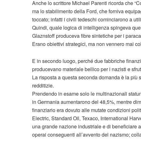
Anche lo scrittore Michael Parenti ricorda che “C
ma lo stabilimento della Ford, che forniva equipa
toccato; infatti i civili tedeschi cominciarono a ut
Quindi, quale logica di intelligenza spingeva qu
Glaznstoff produceva fibre sintetiche per i paraca
Erano obiettivi strategici, ma non vennero mai colp
E in secondo luogo, perché due fabbriche finanzi
producevano materiale bellico per i nazisti e sf
La risposta a questa seconda domanda è la più s
redditizie.
Prendendo in esame solo le multinazionali statun
in Germania aumentarono del 48,5%, mentre dimi
finanziario era dovuto alle mutate condizioni pol
Electric, Standard Oil, Texaco, International Harve
una grande nazione industriale e di beneficiare 
operai conseguenti all’avvento del nazismo; colla