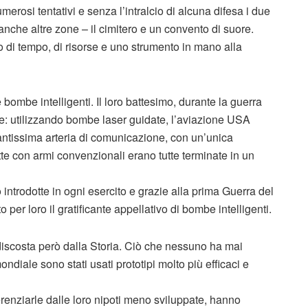
erosi tentativi e senza l’intralcio di alcuna difesa i due
 anche altre zone – il cimitero e un convento di suore.
di tempo, di risorse e uno strumento in mano alla
 bombe intelligenti. Il loro battesimo, durante la guerra
e: utilizzando bombe laser guidate, l’aviazione USA
tantissima arteria di comunicazione, con un’unica
te con armi convenzionali erano tutte terminate in un
trodotte in ogni esercito e grazie alla prima Guerra del
per loro il gratificante appellativo di bombe intelligenti.
si discosta però dalla Storia. Ciò che nessuno ha mai
ondiale sono stati usati prototipi molto più efficaci e
renziarle dalle loro nipoti meno sviluppate, hanno