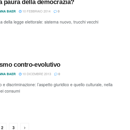
a paura della democrazia?
10 FEBBRAIO 2014
NNA BAER
0
a della legge elettorale: sistema nuovo, trucchi vecchi
smo contro-evolutivo
10 DICEMBRE 2013
NNA BAER
0
e discriminazione: l’aspetto giuridico e quello culturale, nella
dei consumi
2
3