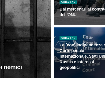
DURA LEX
Dai mercenari ai contract
dell’ONU
DURA LEX
La (non) indipendenza d
Corte penale
internazionale. Stati Uni
Russia e interessi
oi nemici
geopolitici