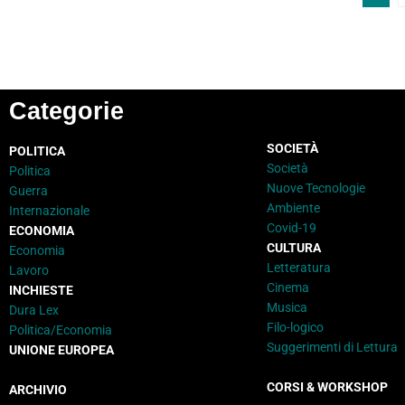
Categorie
SOCIETÀ
POLITICA
Società
Politica
Nuove Tecnologie
Guerra
Ambiente
Internazionale
Covid-19
ECONOMIA
CULTURA
Economia
Letteratura
Lavoro
Cinema
INCHIESTE
Musica
Dura Lex
Filo-logico
Politica/Economia
Suggerimenti di Lettura
UNIONE EUROPEA
CORSI & WORKSHOP
ARCHIVIO