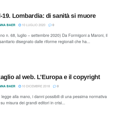
-19. Lombardia: di sanità si muore
10 LUGLIO 2020
NNA BAER
0
no n. 68, luglio – settembre 2020) Da Formigoni a Maroni, il
anitario disegnato dalle riforme regionali che ha...
aglio al web. L’Europa e il copyright
10 DICEMBRE 2018
NNA BAER
0
di legge alla mano, i danni possibili di una pessima normativa
 su misura dei grandi editori in crisi...