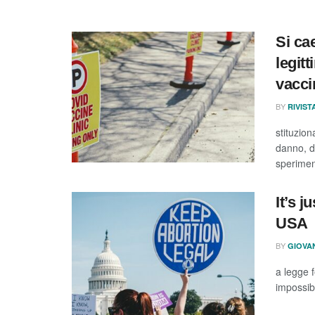
Si ca
legitt
vacci
BY
RIVIS
stituzion
danno, da
speriment
It’s j
USA
BY
GIOVA
a legge 
impossibi