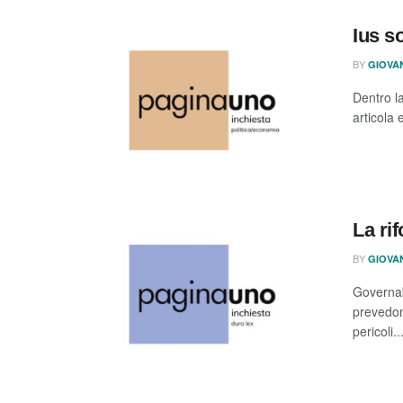
Ius s
BY
GIOVA
Dentro l
articola 
La ri
BY
GIOVA
Governabi
prevedono
pericoli..