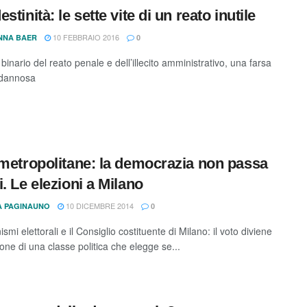
stinità: le sette vite di un reato inutile
10 FEBBRAIO 2016
NNA BAER
0
 binario del reato penale e dell’illecito amministrativo, una farsa
e dannosa
 metropolitane: la democrazia non passa
i. Le elezioni a Milano
10 DICEMBRE 2014
TA PAGINAUNO
0
smi elettorali e il Consiglio costituente di Milano: il voto diviene
one di una classe politica che elegge se...