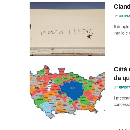
Clande
BY
GIOVA
Il doppio
inutile 
Città
da qu
BY
RIVIS
I meccani
concessi