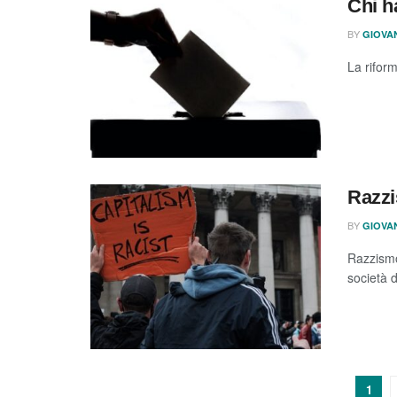
Chi h
BY
GIOVA
La riform
Razzi
BY
GIOVA
Razzismo 
società 
1