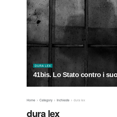
DURA LEX
41bis. Lo Stato contro i su
Home
Category
Inchieste
dura lex
dura lex