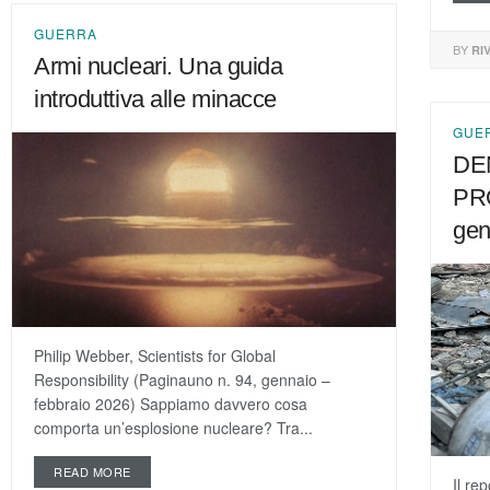
GUERRA
BY
RI
Armi nucleari. Una guida
introduttiva alle minacce
GUE
DE
PR
gen
Philip Webber, Scientists for Global
Responsibility (Paginauno n. 94, gennaio –
febbraio 2026) Sappiamo davvero cosa
comporta un’esplosione nucleare? Tra...
READ MORE
Il re