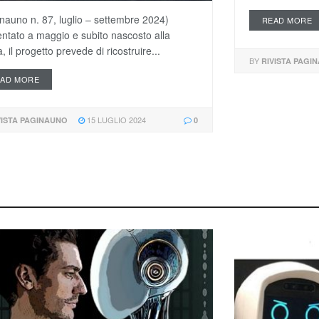
nauno n. 87, luglio – settembre 2024)
READ MORE
ntato a maggio e subito nascosto alla
, il progetto prevede di ricostruire...
BY
RIVISTA PAGI
EAD MORE
15 LUGLIO 2024
VISTA PAGINAUNO
0