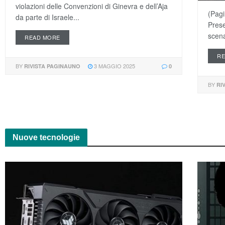
violazioni delle Convenzioni di Ginevra e dell’Aja
(Pagi
da parte di Israele...
Prese
scena
READ MORE
R
BY
3 MAGGIO 2025
RIVISTA PAGINAUNO
0
BY
RI
Nuove tecnologie