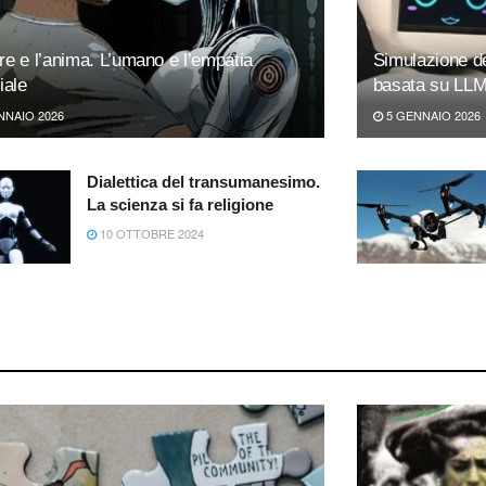
ore e l’anima. L’umano e l’empatia
Simulazione de
ciale
basata su LLM
NNAIO 2026
5 GENNAIO 2026
Dialettica del transumanesimo.
La scienza si fa religione
10 OTTOBRE 2024