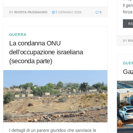
il ge
forza
BY
5 GENNAIO 2026
RIVISTA PAGINAUNO
0
R
GUERRA
BY
RI
La condanna ONU
dell’occupazione israeliana
(seconda parte)
GUE
Gaz
I dettagli di un parere giuridico che sancisce le