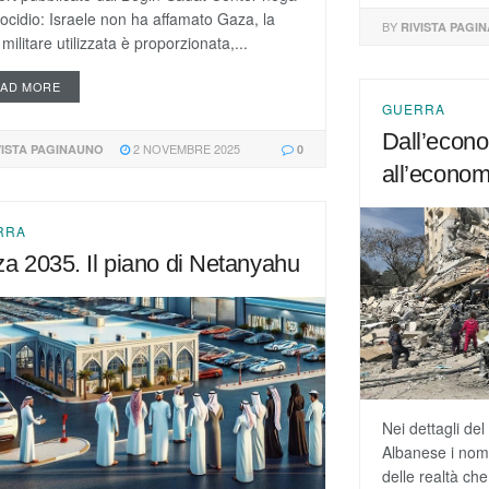
nocidio: Israele non ha affamato Gaza, la
BY
RIVISTA PAGI
 militare utilizzata è proporzionata,...
EAD MORE
GUERRA
Dall’econ
2 NOVEMBRE 2025
VISTA PAGINAUNO
0
all’econom
RRA
a 2035. Il piano di Netanyahu
Nei dettagli d
Albanese i nomi 
delle realtà che