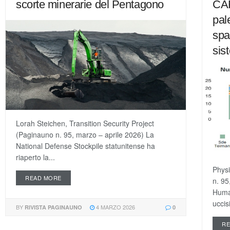
scorte minerarie del Pentagono
CA
pal
spa
sis
Lorah Steichen, Transition Security Project
(Paginauno n. 95, marzo – aprile 2026) La
National Defense Stockpile statunitense ha
riaperto la...
Physi
READ MORE
n. 95
Human
uccisi
BY
4 MARZO 2026
RIVISTA PAGINAUNO
0
R