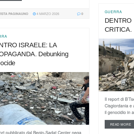
GUERRA
4 MARZO 2026
VISTA PAGINAUNO
0
DENTRO 
CRITICA. I
RRA
NTRO ISRAELE: LA
OPAGANDA. Debunking
ocide
Il report di B’
Cisgiordania e a
il genocidio in a
READ MORE
port pubblicato dal Begin-Sadat Center nega