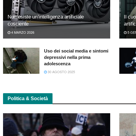
Non esiste un’intelligenza artificiale
Il cu
cosciente
artifi
4 MARZO 2026
5 GE
Uso dei social media e sintomi
depressivi nella prima
adolescenza
30 AGOSTO 2025
Politica & Società