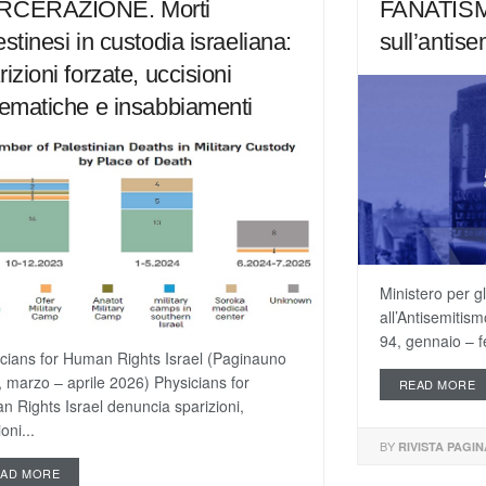
RCERAZIONE. Morti
FANATISM
estinesi in custodia israeliana:
sull’antis
rizioni forzate, uccisioni
tematiche e insabbiamenti
Ministero per gl
all’Antisemitism
94, gennaio – f
cians for Human Rights Israel (Paginauno
, marzo – aprile 2026) Physicians for
READ MORE
 Rights Israel denuncia sparizioni,
oni...
BY
RIVISTA PAGI
EAD MORE