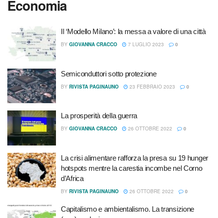
Economia
Il ‘Modello Milano’: la messa a valore di una città
BY
GIOVANNA CRACCO
7 LUGLIO 2023
0
Semiconduttori sotto protezione
BY
RIVISTA PAGINAUNO
23 FEBBRAIO 2023
0
La prosperità della guerra
BY
GIOVANNA CRACCO
26 OTTOBRE 2022
0
La crisi alimentare rafforza la presa su 19 hunger
hotspots mentre la carestia incombe nel Corno
d’Africa
BY
RIVISTA PAGINAUNO
26 OTTOBRE 2022
0
Capitalismo e ambientalismo. La transizione