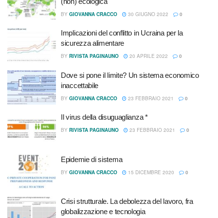
(non) ecologica
BY
GIOVANNA CRACCO
30 GIUGNO 2022
0
Implicazioni del conflitto in Ucraina per la
sicurezza alimentare
BY
RIVISTA PAGINAUNO
20 APRILE 2022
0
Dove si pone il limite? Un sistema economico
inaccettabile
BY
GIOVANNA CRACCO
23 FEBBRAIO 2021
0
Il virus della disuguaglianza *
BY
RIVISTA PAGINAUNO
23 FEBBRAIO 2021
0
Epidemie di sistema
BY
GIOVANNA CRACCO
15 DICEMBRE 2020
0
Crisi strutturale. La debolezza del lavoro, fra
globalizzazione e tecnologia