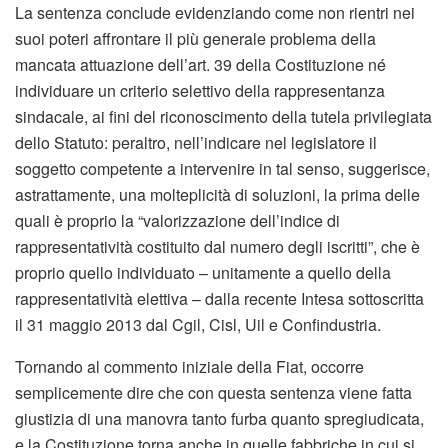
La sentenza conclude evidenziando come non rientri nei
suoi poteri affrontare il più generale problema della
mancata attuazione dell’art. 39 della Costituzione né
individuare un criterio selettivo della rappresentanza
sindacale, ai fini del riconoscimento della tutela privilegiata
dello Statuto: peraltro, nell’indicare nel legislatore il
soggetto competente a intervenire in tal senso, suggerisce,
astrattamente, una molteplicità di soluzioni, la prima delle
quali è proprio la “valorizzazione dell’indice di
rappresentatività costituito dal numero degli iscritti”, che è
proprio quello individuato – unitamente a quello della
rappresentatività elettiva – dalla recente Intesa sottoscritta
il 31 maggio 2013 dal Cgil, Cisl, Uil e Confindustria.
Tornando al commento iniziale della Fiat, occorre
semplicemente dire che con questa sentenza viene fatta
giustizia di una manovra tanto furba quanto spregiudicata,
e la Costituzione torna anche in quelle fabbriche in cui si