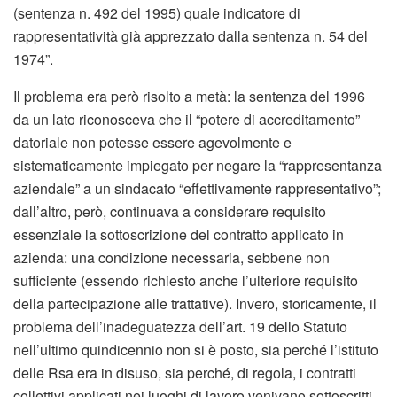
(sentenza n. 492 del 1995) quale indicatore di
rappresentatività già apprezzato dalla sentenza n. 54 del
1974”.
Il problema era però risolto a metà: la sentenza del 1996
da un lato riconosceva che il “potere di accreditamento”
datoriale non potesse essere agevolmente e
sistematicamente impiegato per negare la “rappresentanza
aziendale” a un sindacato “effettivamente rappresentativo”;
dall’altro, però, continuava a considerare requisito
essenziale la sottoscrizione del contratto applicato in
azienda: una condizione necessaria, sebbene non
sufficiente (essendo richiesto anche l’ulteriore requisito
della partecipazione alle trattative). Invero, storicamente, il
problema dell’inadeguatezza dell’art. 19 dello Statuto
nell’ultimo quindicennio non si è posto, sia perché l’istituto
delle Rsa era in disuso, sia perché, di regola, i contratti
collettivi applicati nei luoghi di lavoro venivano sottoscritti