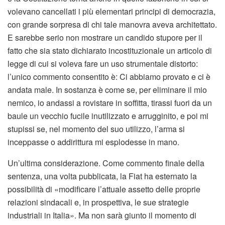
volevano cancellati i più elementari principi di democrazia,
con grande sorpresa di chi tale manovra aveva architettato.
E sarebbe serio non mostrare un candido stupore per il
fatto che sia stato dichiarato incostituzionale un articolo di
legge di cui si voleva fare un uso strumentale distorto:
l’unico commento consentito è: Ci abbiamo provato e ci è
andata male. In sostanza è come se, per eliminare il mio
nemico, io andassi a rovistare in soffitta, tirassi fuori da un
baule un vecchio fucile inutilizzato e arrugginito, e poi mi
stupissi se, nel momento del suo utilizzo, l’arma si
inceppasse o addirittura mi esplodesse in mano.
Un’ultima considerazione. Come commento finale della
sentenza, una volta pubblicata, la Fiat ha esternato la
possibilità di «modificare l’attuale assetto delle proprie
relazioni sindacali e, in prospettiva, le sue strategie
industriali in Italia». Ma non sarà giunto il momento di