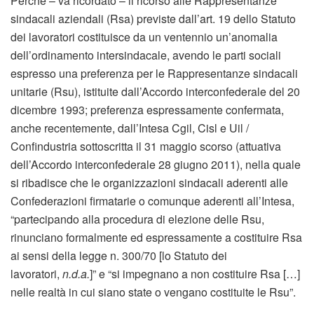
Perché – va ricordato – il ricorso alle Rappresentanze
sindacali aziendali (Rsa) previste dall’art. 19 dello Statuto
dei lavoratori costituisce da un ventennio un’anomalia
dell’ordinamento intersindacale, avendo le parti sociali
espresso una preferenza per le Rappresentanze sindacali
unitarie (Rsu), istituite dall’Accordo interconfederale del 20
dicembre 1993; preferenza espressamente confermata,
anche recentemente, dall’Intesa Cgil, Cisl e Uil /
Confindustria sottoscritta il 31 maggio scorso (attuativa
dell’Accordo interconfederale 28 giugno 2011), nella quale
si ribadisce che le organizzazioni sindacali aderenti alle
Confederazioni firmatarie o comunque aderenti all’Intesa,
“partecipando alla procedura di elezione delle Rsu,
rinunciano formalmente ed espressamente a costituire Rsa
ai sensi della legge n. 300/70 [lo Statuto dei
lavoratori,
n.d.a.
]” e “si impegnano a non costituire Rsa […]
nelle realtà in cui siano state o vengano costituite le Rsu”.