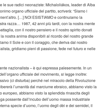
le sue radici neonaziste: Michaloliákos, leader di Alba
onimo organo ufficiale del partito, scriverà: “Siamo i
e nient’altro. […] NOI ESISTIAMO e continuiamo la
a nostra razza… 1987, 42 anni più tardi, con la nostra mente
ttaglia, con il nostro pensiero e il nostro spirito donati
la nostra anima disponibili al ricordo del nostro grande
iamo il Sole e con il coraggio, che deriva dal nostro
alista, gridiamo pieni di passione, fede nel futuro e nelle
ente nazionalista – è qui espressa palesemente. In un
ll’organo ufficiale del movimento, si legge inoltre:
essivo (ci disturba) perché nel miracolo della Rivoluzione
ibererà l’umanità dal marciume ebraico, abbiamo visto la
 europeo, abbiamo visto la splendida rinascita degli
 fuga possente dall’incubo dell’uomo massa industriale
terna specie d’uomo, l’uomo degli dèi e dei semidei, il