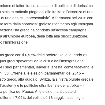
sieme di fattori fra cui una serie di politiche di durissima
a sinistra radicale piegatasi alla troika, e l’assenza di una
a di una destra ‘impresentabile’. Affermatasi nel 2012 con
 terra dalla sporcizia” (palese riferimento agli immigrati
ito nazionalista greco ha condotto un’accesa campagna
rata all’Unione europea, della lotta alla disoccupazione,
ro l’immigrazione.
nto greco con il 6,97% delle preferenze, ottenendo 21
quei greci spaventati dalla crisi e dall’immigrazione
e i suoi parlamentari, leader alla testa, come facevano le
ni ’30. Ottiene alle elezioni parlamentari del 2015 –
o greco, alla guida di Syriza, la sinistra plurale greca e,
’austerity e le politiche ultraliberiste della troika – il
a politica del Paese. Alle elezioni anticipate di
ttiene il 7,09% dei voti, cioè 18 seggi, il suo miglior