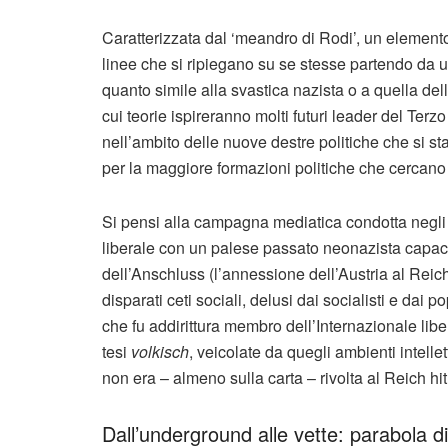
Caratterizzata dal ‘meandro di Rodi’, un elemento
linee che si ripiegano su se stesse partendo da u
quanto simile alla svastica nazista o a quella de
cui teorie ispireranno molti futuri leader del Te
nell’ambito delle nuove destre politiche che si s
per la maggiore formazioni politiche che cercano 
Si pensi alla campagna mediatica condotta negli a
liberale con un palese passato neonazista capace d
dell’Anschluss (l’annessione dell’Austria al Reich
disparati ceti sociali, delusi dai socialisti e dai 
che fu addirittura membro dell’Internazionale li
tesi
volkisch
, veicolate da quegli ambienti intellet
non era – almeno sulla carta – rivolta al Reich hi
Dall’underground alle vette: parabola d