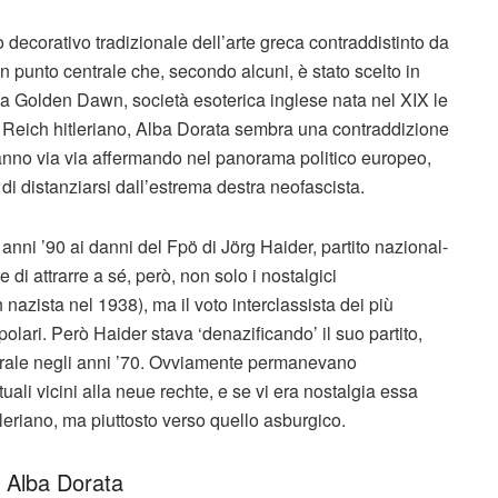
 decorativo tradizionale dell’arte greca contraddistinto da
n punto centrale che, secondo alcuni, è stato scelto in
lla Golden Dawn, società esoterica inglese nata nel XIX le
rzo Reich hitleriano, Alba Dorata sembra una contraddizione
tanno via via affermando nel panorama politico europeo,
di distanziarsi dall’estrema destra neofascista.
nni ’90 ai danni del Fpö di Jörg Haider, partito nazional-
i attrarre a sé, però, non solo i nostalgici
 nazista nel 1938), ma il voto interclassista dei più
popolari. Però Haider stava ‘denazificando’ il suo partito,
berale negli anni ’70. Ovviamente permanevano
tuali vicini alla neue rechte, e se vi era nostalgia essa
tleriano, ma piuttosto verso quello asburgico.
i Alba Dorata