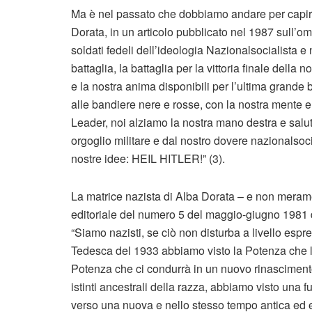
Ma è nel passato che dobbiamo andare per capire 
Dorata, in un articolo pubblicato nel 1987 sull’om
soldati fedeli dell’ideologia Nazionalsocialista 
battaglia, la battaglia per la vittoria finale dell
e la nostra anima disponibili per l’ultima grande ba
alle bandiere nere e rosse, con la nostra mente e 
Leader, noi alziamo la nostra mano destra e salut
orgoglio militare e dal nostro dovere nazionalsoci
nostre idee: HEIL HITLER!” (3).
La matrice nazista di Alba Dorata – e non meram
editoriale del numero 5 del maggio-giugno 1981 de
“Siamo nazisti, se ciò non disturba a livello espr
Tedesca del 1933 abbiamo visto la Potenza che l
Potenza che ci condurrà in un nuovo rinascimento
istinti ancestrali della razza, abbiamo visto una
verso una nuova e nello stesso tempo antica ed e