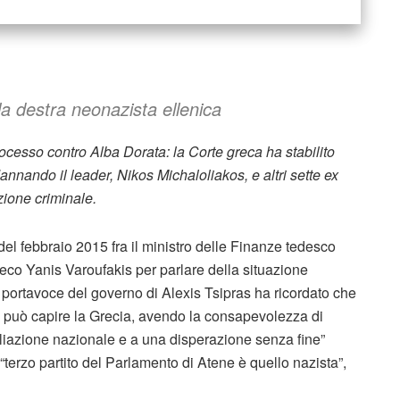
lla destra neonazista ellenica
ocesso contro Alba Dorata: la Corte greca ha stabilito
annando il leader, Nikos Michaloliakos, e altri sette ex
zione criminale.
 del febbraio 2015 fra il ministro delle Finanze tedesco
eco Yanis Varoufakis per parlare della situazione
l portavoce del governo di Alexis Tsipras ha ricordato che
 può capire la Grecia, avendo la consapevolezza di
iazione nazionale e a una disperazione senza fine”
erzo partito del Parlamento di Atene è quello nazista”,