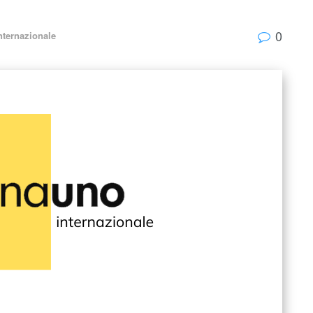
0
nternazionale