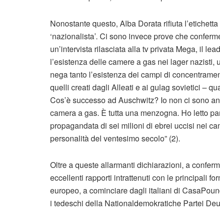
Nonostante questo, Alba Dorata rifiuta l’etichett
‘nazionalista’. Ci sono invece prove che conferme
un’intervista rilasciata alla tv privata Mega, il
l’esistenza delle camere a gas nei lager nazisti,
nega tanto l’esistenza dei campi di concentrament
quelli creati dagli Alleati e ai gulag sovietici –
Cos’è successo ad Auschwitz? Io non ci sono an
camera a gas. È tutta una menzogna. Ho letto par
propagandata di sei milioni di ebrei uccisi nei cam
personalità del ventesimo secolo” (2).
Oltre a queste allarmanti dichiarazioni, a confer
eccellenti rapporti intrattenuti con le principali f
europeo, a cominciare dagli italiani di CasaPoun
i tedeschi della Nationaldemokratiche Partei De