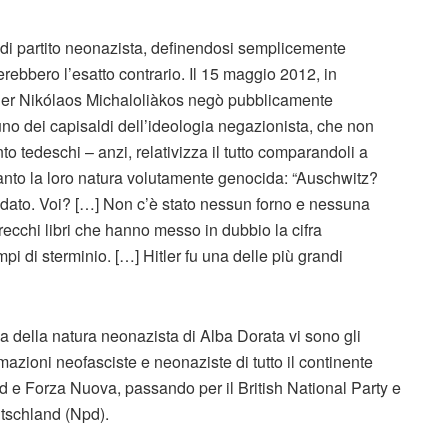
a di partito neonazista, definendosi semplicemente
rebbero l’esatto contrario. Il 15 maggio 2012, in
 leader Nikólaos Michaloliàkos negò pubblicamente
 uno dei capisaldi dell’ideologia negazionista, che non
o tedeschi – anzi, relativizza il tutto comparandoli a
 quanto la loro natura volutamente genocida: “Auschwitz?
dato. Voi? […] Non c’è stato nessun forno e nessuna
ecchi libri che hanno messo in dubbio la cifra
pi di sterminio. […] Hitler fu una delle più grandi
ma della natura neonazista di Alba Dorata vi sono gli
ormazioni neofasciste e neonaziste di tutto il continente
d e Forza Nuova, passando per il British National Party e
utschland (Npd).