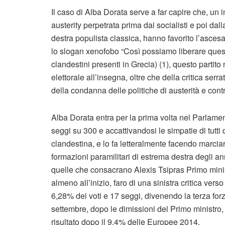
Il caso di Alba Dorata serve a far capire che, un in
austerity perpetrata prima dai socialisti e poi dall
destra populista classica, hanno favorito l’asces
lo slogan xenofobo “Così possiamo liberare questa
clandestini presenti in Grecia) (1), questo part
elettorale all’insegna, oltre che della critica ser
della condanna delle politiche di austerità e cont
Alba Dorata entra per la prima volta nel Parlame
seggi su 300 e accattivandosi le simpatie di tutti 
clandestina, e lo fa letteralmente facendo marciar
formazioni paramilitari di estrema destra degli an
quelle che consacrano Alexis Tsipras Primo ministr
almeno all’inizio, faro di una sinistra critica verso l
6,28% dei voti e 17 seggi, divenendo la terza forz
settembre, dopo le dimissioni del Primo ministro, o
risultato dopo il 9,4% delle Europee 2014.