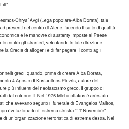
nti”.
desmos-Chrysí Avgí (Lega popolare-Alba Dorata), tale
presenti nel centro di Atene, facendo il salto di qualità
economica e le manovre di austerity imposte al Paese
o contro gli stranieri, veicolando in tale direzione
re la Grecia di allogeni e di far pagare il conto agli
lonnelli greci, quando, prima di creare Alba Dorata,
ento 4 Agosto di Kostantinos Plevris, autore del
ure più influenti del neofascismo greco. Il gruppo di
erati dai colonnelli. Nel 1976 Michaloliakos è arrestato
isti che avevano seguito il funerale di Evangelos Mallios,
uppo rivoluzionario di estrema sinistra “17 Novembre”.
e di un’organizzazione terroristica di estrema destra. Nel