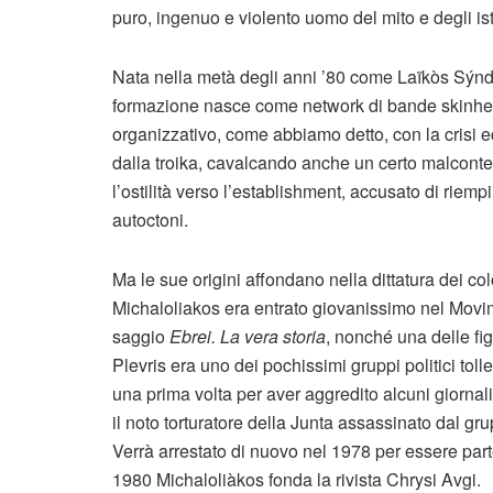
puro, ingenuo e violento uomo del mito e degli isti
Nata nella metà degli anni ’80 come Laïkòs Sýn
formazione nasce come network di bande skinhead 
organizzativo, come abbiamo detto, con la crisi 
dalla troika, cavalcando anche un certo malcontent
l’ostilità verso l’establishment, accusato di riempi
autoctoni.
Ma le sue origini affondano nella dittatura dei co
Michaloliakos era entrato giovanissimo nel Movim
saggio
Ebrei. La vera storia
, nonché una delle fig
Plevris era uno dei pochissimi gruppi politici toll
una prima volta per aver aggredito alcuni giornal
il noto torturatore della Junta assassinato dal gr
Verrà arrestato di nuovo nel 1978 per essere part
1980 Michaloliàkos fonda la rivista Chrysi Avgi.