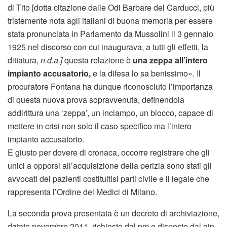
di Tito [dotta citazione dalle Odi Barbare del Carducci, più
tristemente nota agli italiani di buona memoria per essere
stata pronunciata in Parlamento da Mussolini il 3 gennaio
1925 nel discorso con cui inaugurava, a tutti gli effetti, la
dittatura,
n.d.a.]
questa relazione è
una zeppa all’intero
impianto accusatorio,
e la difesa lo sa benissimo». Il
procuratore Fontana ha dunque riconosciuto l’importanza
di questa nuova prova sopravvenuta, definendola
addirittura una ‘zeppa’, un inciampo, un blocco, capace di
mettere in crisi non solo il caso specifico ma l’intero
impianto accusatorio.
E giusto per dovere di cronaca, occorre registrare che gli
unici a opporsi all’acquisizione della perizia sono stati gli
avvocati dei pazienti costituitisi parti civile e il legale che
rappresenta l’Ordine dei Medici di Milano.
La seconda prova presentata è un decreto di archiviazione,
datato novembre 2011, richiesto dal pm e disposto dal gip