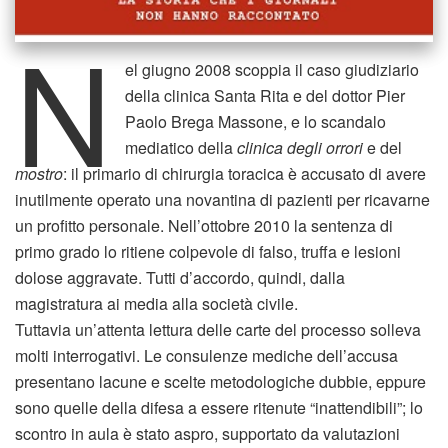
N
el giugno 2008 scoppia il caso giudiziario
della clinica Santa Rita e del dottor Pier
Paolo Brega Massone, e lo scandalo
mediatico della
clinica degli orrori
e del
mostro
: il primario di chirurgia toracica è accusato di avere
inutilmente operato una novantina di pazienti per ricavarne
un profitto personale. Nell’ottobre 2010 la sentenza di
primo grado lo ritiene colpevole di falso, truffa e lesioni
dolose aggravate. Tutti d’accordo, quindi, dalla
magistratura ai media alla società civile.
Tuttavia un’attenta lettura delle carte del processo solleva
molti interrogativi. Le consulenze mediche dell’accusa
presentano lacune e scelte metodologiche dubbie, eppure
sono quelle della difesa a essere ritenute “inattendibili”; lo
scontro in aula è stato aspro, supportato da valutazioni