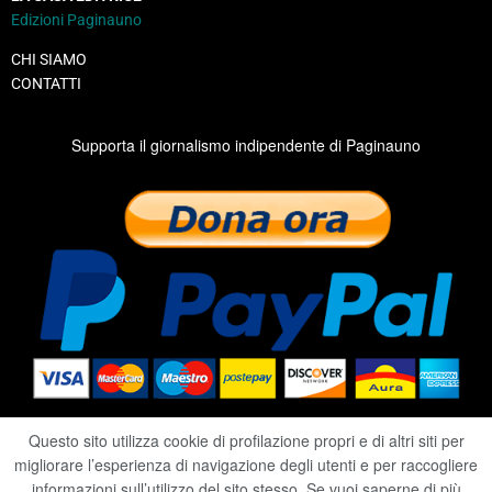
Edizioni Paginauno
CHI SIAMO
CONTATTI
Supporta il giornalismo indipendente di Paginauno
Questo sito utilizza cookie di profilazione propri e di altri siti per
migliorare l’esperienza di navigazione degli utenti e per raccogliere
2020 ©
RIVISTA PAGINAUNO
informazioni sull’utilizzo del sito stesso. Se vuoi saperne di più