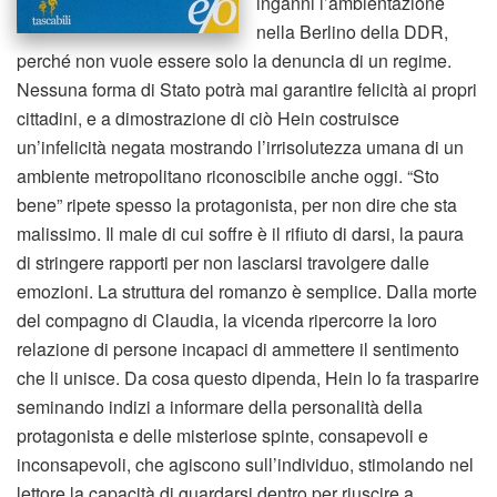
inganni l’ambientazione
nella Berlino della DDR,
perché non vuole essere solo la denuncia di un regime.
Nessuna forma di Stato potrà mai garantire felicità ai propri
cittadini, e a dimostrazione di ciò Hein costruisce
un’infelicità negata mostrando l’irrisolutezza umana di un
ambiente metropolitano riconoscibile anche oggi. “Sto
bene” ripete spesso la protagonista, per non dire che sta
malissimo. Il male di cui soffre è il rifiuto di darsi, la paura
di stringere rapporti per non lasciarsi travolgere dalle
emozioni. La struttura del romanzo è semplice. Dalla morte
del compagno di Claudia, la vicenda ripercorre la loro
relazione di persone incapaci di ammettere il sentimento
che li unisce. Da cosa questo dipenda, Hein lo fa trasparire
seminando indizi a informare della personalità della
protagonista e delle misteriose spinte, consapevoli e
inconsapevoli, che agiscono sull’individuo, stimolando nel
lettore la capacità di guardarsi dentro per riuscire a