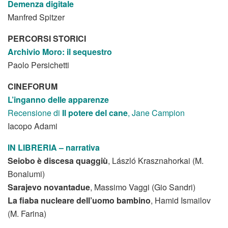
Demenza digitale
Manfred Spitzer
PERCORSI STORICI
Archivio Moro: il sequestro
Paolo Persichetti
CINEFORUM
L’inganno delle apparenze
Recensione di
Il potere del cane
, Jane Campion
Iacopo Adami
IN LIBRERIA – narrativa
Seiobo è discesa quaggiù
, László Krasznahorkai (M.
Bonalumi)
Sarajevo novantadue
, Massimo Vaggi (Gio Sandri)
La fiaba nucleare dell’uomo bambino
, Hamid Ismailov
(M. Farina)