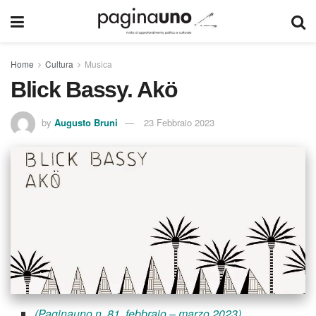
Home
Cultura
Musica
Blick Bassy. Akö
by
Augusto Bruni
23 Febbraio 2023
(Paginauno n. 81, febbraio – marzo 2023)