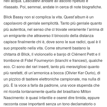
nell’acqua. Lasciatevi andare all’ascolto ripetuto e
rilassato. Poi, semmai, andate in cerca di note biografiche.
Blick Bassy non si complica la vita. Quest’album è un
capolavoro di geniale semplicità. Tanto più geniale quanto
più autentica, nel senso che ci trovate veramente l’anima di
un emigrante che attraverso il binocolo della distanza
capisce finalmente chi è, dove sono le sue radici, qual è il
suo proposito nella vita. Come strumenti bastano la
chitarra di Blick, il violoncello e banjo di Clément Petit e il
trombone di Fidel Fourneyron (bianchi e francesi), qualche
eco. Ci sono dei rari inserti, tanto più meravigliosi quanto
più rarefatti, di un’armonica a bocca (Olivier Ker Ourio), di
un pizzico di tastiere elettroniche campionate, ma nulla di
più. È la voce a farla da padrone, una voce stupenda che
mi ricorda lontanamente quella del brasiliano Milton
Nascimento: è quasi infantile e oserei dire timida, eppure
racconta cose importanti senza un tono declamatorio o