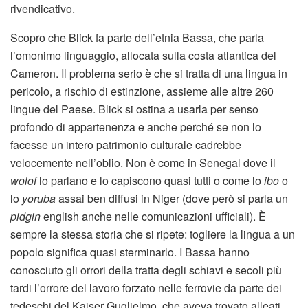
rivendicativo.
Scopro che Blick fa parte dell’etnia Bassa, che parla
l’omonimo linguaggio, allocata sulla costa atlantica del
Cameron. Il problema serio è che si tratta di una lingua in
pericolo, a rischio di estinzione, assieme alle altre 260
lingue del Paese. Blick si ostina a usarla per senso
profondo di appartenenza e anche perché se non lo
facesse un intero patrimonio culturale cadrebbe
velocemente nell’oblio. Non è come in Senegal dove il
wolof
lo parlano e lo capiscono quasi tutti o come lo
ibo
o
lo
yoruba
assai ben diffusi in Niger (dove però si parla un
pidgin
english anche nelle comunicazioni ufficiali). È
sempre la stessa storia che si ripete: togliere la lingua a un
popolo significa quasi sterminarlo. I Bassa hanno
conosciuto gli orrori della tratta degli schiavi e secoli più
tardi l’orrore del lavoro forzato nelle ferrovie da parte dei
tedeschi del Kaiser Guglielmo, che aveva trovato alleati