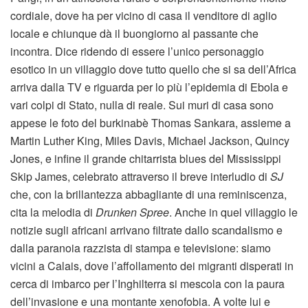
cordiale, dove ha per vicino di casa il venditore di aglio
locale e chiunque dà il buongiorno al passante che
incontra. Dice ridendo di essere l’unico personaggio
esotico in un villaggio dove tutto quello che si sa dell’Africa
arriva dalla TV e riguarda per lo più l’epidemia di Ebola e
vari colpi di Stato, nulla di reale. Sui muri di casa sono
appese le foto del burkinabè Thomas Sankara, assieme a
Martin Luther King, Miles Davis, Michael Jackson, Quincy
Jones, e infine il grande chitarrista blues del Mississippi
Skip James, celebrato attraverso il breve interludio di
SJ
che, con la brillantezza abbagliante di una reminiscenza,
cita la melodia di
Drunken Spree
. Anche in quel villaggio le
notizie sugli africani arrivano filtrate dallo scandalismo e
dalla paranoia razzista di stampa e televisione: siamo
vicini a Calais, dove l’affollamento dei migranti disperati in
cerca di imbarco per l’Inghilterra si mescola con la paura
dell’invasione e una montante xenofobia. A volte lui e