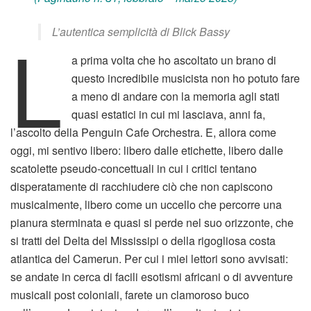
L
L’autentica semplicità di Blick Bassy
a prima volta che ho ascoltato un brano di
questo incredibile musicista non ho potuto fare
a meno di andare con la memoria agli stati
quasi estatici in cui mi lasciava, anni fa,
l’ascolto della Penguin Cafe Orchestra. E, allora come
oggi, mi sentivo libero: libero dalle etichette, libero dalle
scatolette pseudo-concettuali in cui i critici tentano
disperatamente di racchiudere ciò che non capiscono
musicalmente, libero come un uccello che percorre una
pianura sterminata e quasi si perde nel suo orizzonte, che
si tratti del Delta del Mississipi o della rigogliosa costa
atlantica del Camerun. Per cui i miei lettori sono avvisati:
se andate in cerca di facili esotismi africani o di avventure
musicali post coloniali, farete un clamoroso buco