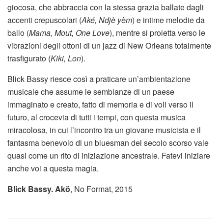
giocosa, che abbraccia con la stessa grazia ballate dagli
accenti crepuscolari (
Aké, Ndjè yèm
) e intime melodie da
ballo (
Mama, Mout, One Love
), mentre si proietta verso le
vibrazioni degli ottoni di un jazz di New Orleans totalmente
trasfigurato (
Kiki, Lon
).
Blick Bassy riesce così a praticare un’ambientazione
musicale che assume le sembianze di un paese
immaginato e creato, fatto di memoria e di voli verso il
futuro, al crocevia di tutti i tempi, con questa musica
miracolosa, in cui l’incontro tra un giovane musicista e il
fantasma benevolo di un bluesman del secolo scorso vale
quasi come un rito di iniziazione ancestrale. Fatevi iniziare
anche voi a questa magia.
Blick Bassy. Akö
, No Format, 2015