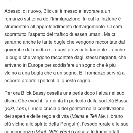
Adesso, di nuovo, Blick si è messo a lavorare a un
romanzo sul tema dell’immigrazione, in cui la finzione è
strumentale all’approfondimento dell’argomento. Ci sarà
soprattutto l’aspetto del traffico di esseri umani. Ma ci
saranno anche le tante bugie che vengono raccontate dai
governi e dai media e – quasi provocatoriamente – anche
le bugie che vengono raccontate dagli stessi migranti, che
arrivano in Europa per soddisfare un sogno che è più
vicino a una bugia che a un sogno. E il romanzo servirà a
esporre proprio i pericoli di questo sogno.
Per ora Blick Bassy cesella una perla dopo l’altra nel suo
disco. Che evochi l’armonia in pericolo della società Bassa
(
Kiki
,
Lon
), il ruolo cruciale dei genitori nella condivisione
dei saperi e delle regole di vita (
Mama
e
Tell Me,
il brano
più vicino allo spirito della Penguin), l’esodo rurale e le sue
conseguenze (
Mout
,
Ndjè yèm
) o ancora le immateriali