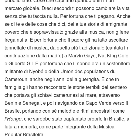
pubblicitario. Cose che capitano quando entri in un
mercato globale. Dieci secondi ti possono cambiare la vita
senza che tu faccia nulla. Per fortuna che ti pagano. Anche
se di te e delle cose che dici, della tua storia di emigrante
povero che è sopravvissuto grazie alla musica, non gliene
frega nulla. E per fortuna che il padre gli ha fatto ascoltare
tonnellate di musica, da quella più tradizionale (cantata in
continuazione dalla madre) a Marvin Gaye, Nat King Cole
e Gilberto Gil. E per fortuna che il nonno era un sostenitore
militante di Nyobé e della Union des populations du
Cameroun, anche negli anni della guerriglia. E che in
famiglia gli hanno raccontato le storie terribili del sentiero
che portava gli schiavi camerunesi al mare, attraverso
Benin e Senegal, e poi navigando da Capo Verde verso il
Brasile, portando con sé melodie e ritmi ancestrali come
l’Hongo
, che sarebbe stato trapiantato proprio in Brasile, a
futura memoria, come parte integrante della Musica
Popular Brasileira.