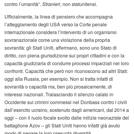
contro l’umanità”.
Stranieri
, non statunitensi.
Ufficialmente, la linea di pensiero che accompagna
l’atteggiamento degli USA verso la Corte penale
internazionale considera l’intervento di un organismo
sovranazionale come una violazione della propria
sovranità: gli Stati Uniti, affermano, sono uno Stato di
diritto, con piena giurisdizione sui propri cittadini e con la
capacità giudiziaria di condurre processi imparziali nei loro
confronti. Capacità che però non riconoscono ad altri Stati:
oggi alla Russia, per esempio. Non si tratta infatti di
sovranità o capacità ma, ben più prosaicamente, di
interessi nazionali. Tralasciando il silenzio calato in
Occidente sui crimini commessi nel Donbass contro i civili
dall’esercito ucraino, sostenuto dagli americani, dal 2014 a
oggi – con il ruolo focale svolto dalle milizie neonaziste del
battaglione Azov – gli Stati Uniti hanno infatti già avuto
modo di negare la loro presunta diversità.