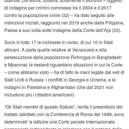
diatriba. Da allora, tuttavia, solamente il Burundi – oggetto
di indagine per crimini commessi tra il 2004 e il 2017
contro la popolazione civile (32) – ha dato seguito alle
intenzioni iniziali, raggiunto nel 2019 anche dalle Filippine,
Paese a suo volta sotto indagine della Corte dell’Aja (33).
Sono in tutto 17 le inchieste in corso, di cui 10 in Stati
africani. A parte quelle relative al Venezuela e alla
persecuzione della popolazione Rohingya in Bangladesh
e Myanmar, le restanti riguardano situazioni in cui la Corte
– come abbiamo visto – ha di fatto le mani legate dai veti di
Stati Uniti e Russia: i conflitti in Georgia e Ucraina, e le
indagini in Palestina e Afghanistan (che dal 2021 non
includono più i cittadini americani).
“Gli Stati membri di questo Statuto”, recita il preambolo del
trattato adottato con la Conferenza di Roma del 1998, sono
determinati “a istituire una Corte penale internazionale