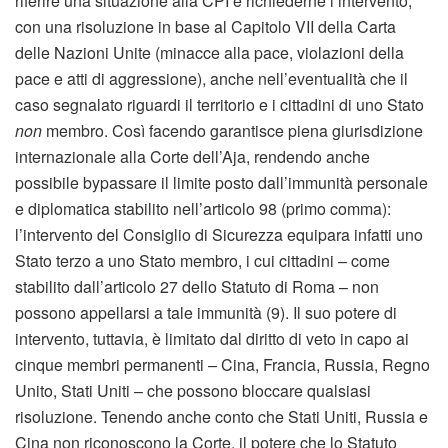
riferire una situazione alla CPI e richiederne l’intervento,
con una risoluzione in base al Capitolo VII della Carta
delle Nazioni Unite (minacce alla pace, violazioni della
pace e atti di aggressione), anche nell’eventualità che il
caso segnalato riguardi il territorio e i cittadini di uno Stato
non
membro. Così facendo garantisce piena giurisdizione
internazionale alla Corte dell’Aja, rendendo anche
possibile bypassare il limite posto dall’immunità personale
e diplomatica stabilito nell’articolo 98 (primo comma):
l’intervento del Consiglio di Sicurezza equipara infatti uno
Stato terzo a uno Stato membro, i cui cittadini – come
stabilito dall’articolo 27 dello Statuto di Roma – non
possono appellarsi a tale immunità (9). Il suo potere di
intervento, tuttavia, è limitato dal diritto di veto in capo ai
cinque membri permanenti – Cina, Francia, Russia, Regno
Unito, Stati Uniti – che possono bloccare qualsiasi
risoluzione. Tenendo anche conto che Stati Uniti, Russia e
Cina non riconoscono la Corte, il potere che lo Statuto