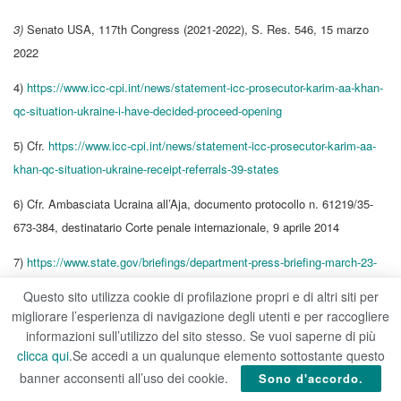
3)
Senato USA, 117th Congress (2021-2022), S. Res. 546, 15 marzo
2022
4)
https://www.icc-cpi.int/news/statement-icc-prosecutor-karim-aa-khan-
qc-situation-ukraine-i-have-decided-proceed-opening
5) Cfr.
https://www.icc-cpi.int/news/statement-icc-prosecutor-karim-aa-
khan-qc-situation-ukraine-receipt-referrals-39-states
6) Cfr. Ambasciata Ucraina all’Aja, documento protocollo n. 61219/35-
673-384, destinatario Corte penale internazionale, 9 aprile 2014
7)
https://www.state.gov/briefings/department-press-briefing-march-23-
2022/
Questo sito utilizza cookie di profilazione propri e di altri siti per
migliorare l’esperienza di navigazione degli utenti e per raccogliere
8)
Statuto di Roma, preambolo, 17 luglio 1998
informazioni sull’utilizzo del sito stesso. Se vuoi saperne di più
9)
Cfr.
https://globaljustice.queenslaw.ca/news/immunity-and-impunity-
clicca qui
.Se accedi a un qualunque elemento sottostante questo
banner acconsenti all’uso dei cookie.
personal-immunities-and-the-international-criminal-court
Sono d'accordo.