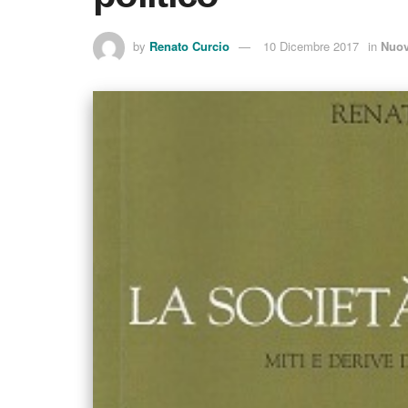
by
Renato Curcio
10 Dicembre 2017
in
Nuov