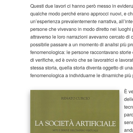
Questi due lavori ci hanno però messo in evidenz
qualche modo perché erano approcci nuovi, e ch
un’esperienza prevalentemente narrativa, all’inter
persone che vivevano in modo diretto nei luoghi p
attraverso le loro narrazioni avevamo cercato di co
possibile passare a un momento di analisi più pr
fenomenologica: le persone raccontavano storie 
di verifiche, ed è ovvio che se lavoratrici e lavo
stessa storia, quella storia diventa oggetto di un
fenomenologica a individuarne le dinamiche più 
È ve
dell
tecn
paro
sens
anda