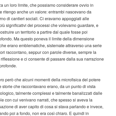
a un loro limite, che possiamo considerare ovvio in
e ritengo anche un valore: entrambi nascevano da
no di cantieri sociali. Ci eravamo appoggiati alle
iù significativi dei processi che volevamo guardare, e
struire un territorio a partire dal quale fosse poi
ofondo. Ma questo poneva il limite della dimensione
che erano emblematiche, sistemate attraverso una serie
ratori raccontano, seppur con parole diverse, sempre la
a riflessione e ci consente di passare dalla sua narrazione
profonde.
ro però che alcuni momenti della microfisica del potere
e storie che raccontavano erano, da un punto di vista
ologico, talmente complessi e talmente banalizzati dalle
le con cui venivano narrati, che spesso si aveva la
azione di aver capito di cosa si stava parlando e invece,
ndo poi a fondo, non era così chiaro. E quindi in