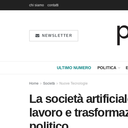
chi siamo
contatti
NEWSLETTER
ULTIMO NUMERO
POLITICA
Home
Società
Nuove Tecnologie
La società artificia
lavoro e trasforma
politico