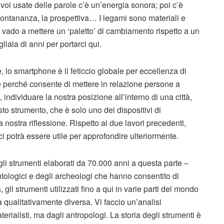
voi usate delle parole c’è un’energia sonora; poi c’è
a lontananza, la prospettiva… I legami sono materiali e
o vado a mettere un ‘paletto’ di cambiamento rispetto a un
iaia di anni per portarci qui.
 lo smartphone è il feticcio globale per eccellenza di
perché consente di mettere in relazione persone a
individuare la nostra posizione all’interno di una città,
o strumento, che è solo uno dei dispositivi di
 nostra riflessione. Rispetto ai due lavori precedenti,
ci potrà essere utile per approfondire ulteriormente.
gli strumenti elaborati da 70.000 anni a questa parte –
tologici e degli archeologi che hanno consentito di
, gli strumenti utilizzati fino a qui in varie parti del mondo
a qualitativamente diversa. Vi faccio un’analisi
rialisti, ma dagli antropologi. La storia degli strumenti è