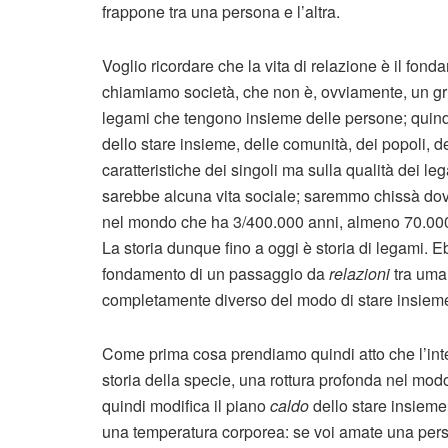
frappone tra una persona e l’altra.
Voglio ricordare che la vita di relazione è il fonda
chiamiamo società, che non è, ovviamente, un g
legami che tengono insieme delle persone; quindi 
dello stare insieme, delle comunità, dei popoli, de
caratteristiche dei singoli ma sulla qualità dei leg
sarebbe alcuna vita sociale; saremmo chissà do
nel mondo che ha 3/400.000 anni, almeno 70.000 de
La storia dunque fino a oggi è storia di legami. E
fondamento di un passaggio da
relazioni
tra uma
completamente diverso del modo di stare insieme r
Come prima cosa prendiamo quindi atto che l’int
storia della specie, una rottura profonda nel modo 
quindi modifica il piano
caldo
dello stare insieme.
una temperatura corporea: se voi amate una perso