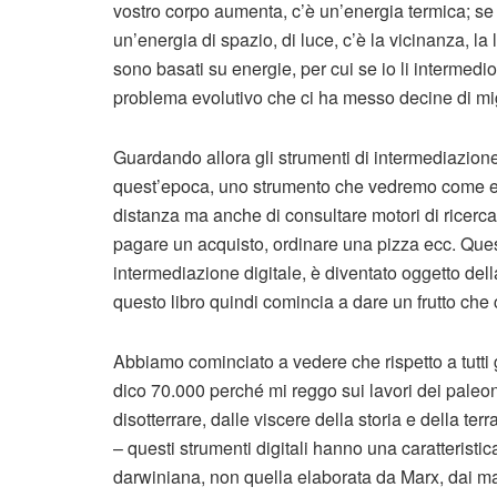
vostro corpo aumenta, c’è un’energia termica; se 
un’energia di spazio, di luce, c’è la vicinanza, l
sono basati su energie, per cui se io li intermedi
problema evolutivo che ci ha messo decine di migl
Guardando allora gli strumenti di intermediazione,
quest’epoca, uno strumento che vedremo come e 
distanza ma anche di consultare motori di ricerca, 
pagare un acquisto, ordinare una pizza ecc. Quest
intermediazione digitale, è diventato oggetto della
questo libro quindi comincia a dare un frutto che 
Abbiamo cominciato a vedere che rispetto a tutti 
dico 70.000 perché mi reggo sui lavori dei paleon
disotterrare, dalle viscere della storia e della terra
– questi strumenti digitali hanno una caratteristic
darwiniana, non quella elaborata da Marx, dai mate