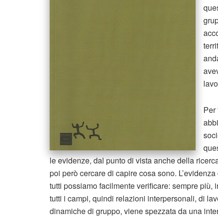
ques
grup
acco
terr
anda
avev
lavo
Per 
abbi
soci
ques
le evidenze, dal punto di vista anche della ricerca
poi però cercare di capire cosa sono. L’evidenza
tutti possiamo facilmente verificare: sempre più, 
tutti i campi, quindi relazioni interpersonali, di 
dinamiche di gruppo, viene spezzata da una inter