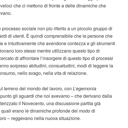
 veloci che ci mettono di fronte a delle dinamiche che
evano.
rocesso sociale non più riferito a un piccolo gruppo di
ardi di utenti. È quindi comprensibile che le persone che
nte e intuitivamente che avendone contezza e gli strumenti
onano loro stessi mentre utilizzano questo tipo di
cato di affrontare l’insorgere di questo tipo di processi
hanno sorpreso abitudini, consuetudini, modi di leggere la
 consumo, nello svago, nella vita di relazione.
l terreno del mondo del lavoro, con
L’egemonia
 punto gli sguardi che noi avevamo – che derivano dalla
terizzato il Novecento, una discussione partita già
di quali erano le dinamiche profonde del modo di
avoro – reggevano nella nuova situazione.