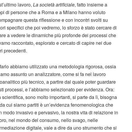
t’ultimo lavoro,
La società artificiale
, fatto insieme a
pi di persone che a Roma e a Milano hanno voluto
mpagnare questa riflessione e con incontri svolti su
itori specifici che poi vedremo, lo sforzo è stato cercare di
re a vedere le dinamiche più profonde dei processi che
amo raccontato, esplorato e cercato di capire nei due
ri precedenti.
farlo abbiamo utilizzato una metodologia rigorosa, ossia
amo assunto un analizzatore, come si fa nel lavoro
oanalitico più tecnico, a partire dal quale poter guardare
ti processi, e l’abbiamo selezionato per evidenza. Ora:
 scientifica, sono molto importanti, si parte da lì, bisogna
 da cui siamo partiti è un’evidenza fenomenologica che
in modo invasivo e pervasivo, la nostra vita di relazione in
lavoro, nel mondo del consumo, nello svago, nelle
mediazione digitale, vale a dire da uno strumento che si