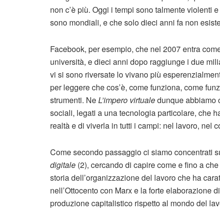
non c’è più. Oggi i tempi sono talmente violenti e
sono mondiali, e che solo dieci anni fa non esist
Facebook, per esempio, che nel 2007 entra come p
università, e dieci anni dopo raggiunge i due mili
vi si sono riversate lo vivano più esperenzialme
per leggere che cos’è, come funziona, come funzi
strumenti. Ne
L’impero virtuale
dunque abbiamo cer
sociali, legati a una tecnologia particolare, che 
realtà e di viverla in tutti i campi: nel lavoro, nel
Come secondo passaggio ci siamo concentrati su
digitale
(2), cercando di capire come e fino a che
storia dell’organizzazione del lavoro che ha carat
nell’Ottocento con Marx e la forte elaborazione 
produzione capitalistico rispetto al mondo del l