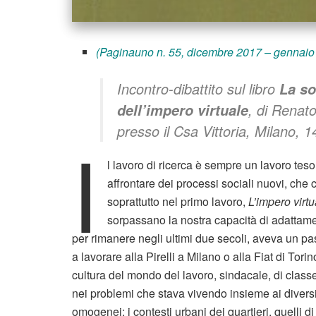
(Paginauno n. 55, dicembre 2017 – gennai
Incontro-dibattito sul libro
La so
, di Renato
dell’impero virtuale
presso il Csa Vittoria, Milano,
I
l lavoro di ricerca è sempre un lavoro te
affrontare dei processi sociali nuovi, che
soprattutto nel primo lavoro,
L’impero virtu
sorpassano la nostra capacità di adattamen
per rimanere negli ultimi due secoli, aveva un pas
a lavorare alla Pirelli a Milano o alla Fiat di Tor
cultura del mondo del lavoro, sindacale, di class
nei problemi che stava vivendo insieme ai divers
omogenei: i contesti urbani dei quartieri, quelli di