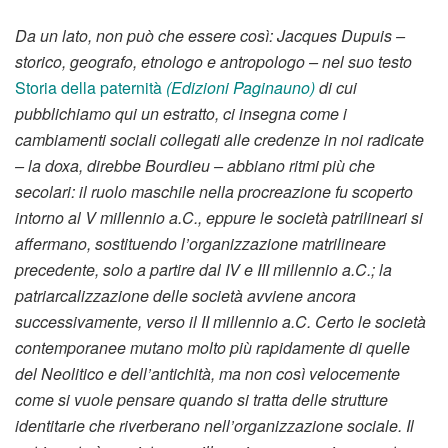
Da un lato, non può che essere così: Jacques Dupuis –
storico, geografo, etnologo e antropologo – nel suo testo
Storia della paternità
(Edizioni Paginauno)
di cui
pubblichiamo qui un estratto, ci insegna come i
cambiamenti sociali collegati alle credenze in noi radicate
– la doxa, direbbe Bourdieu – abbiano ritmi più che
secolari: il ruolo maschile nella procreazione fu scoperto
intorno al V millennio a.C., eppure le società patrilineari si
affermano, sostituendo l’organizzazione matrilineare
precedente, solo a partire dal IV e III millennio a.C.; la
patriarcalizzazione delle società avviene ancora
successivamente, verso il II millennio a.C. Certo le società
contemporanee mutano molto più rapidamente di quelle
del Neolitico e dell’antichità, ma non così velocemente
come si vuole pensare quando si tratta delle strutture
identitarie che riverberano nell’organizzazione sociale. Il