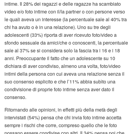
intime. Il 28% dei ragazzi e delle ragazze ha scambiato
video e/o foto intime con il/la partner o con persone verso
le quali aveva un interesse (la percentuale sale al 40% tra
chi ha avuto o è in una relazione). Uno su tre degli
adolescenti (33%) riporta di aver ricevuto foto/video a
sfondo sessuale da amici/che o conoscenti, la percentuale
sale al 37% se si considera solo la fascia tra i 16 e i 18
anni. Preoccupante il fatto che un adolescente su 10
dichiara di aver condiviso, almeno una volta, foto/video
intimi della persona con cui aveva una relazione senza il
suo consenso esplicito e che l’11% abbia subìto una
condivisione di proprie foto intime senza aver dato il
consenso.
Ritornando alle opinioni, in effetti più della metà degli
intervistati (54%) pensa che chi invia foto intime accetta
sempre i rischi che corre, compreso quello che le foto
possano essere condivise con altri. Il 34% pensa poi che