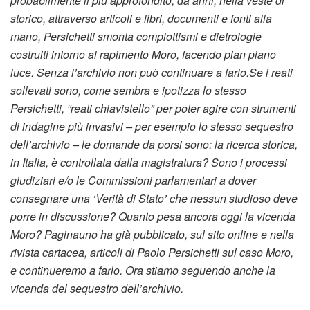
probabilmente il più approfondito; da anni, nella veste di
storico, attraverso articoli e libri, documenti e fonti alla
mano, Persichetti smonta complottismi e dietrologie
costruiti intorno al rapimento Moro, facendo pian piano
luce. Senza l’archivio non può continuare a farlo.Se i reati
sollevati sono, come sembra e ipotizza lo stesso
Persichetti, “reati chiavistello” per poter agire con strumenti
di indagine più invasivi – per esempio lo stesso sequestro
dell’archivio – le domande da porsi sono: la ricerca storica,
in Italia, è controllata dalla magistratura? Sono i processi
giudiziari e/o le Commissioni parlamentari a dover
consegnare una ‘Verità di Stato’ che nessun studioso deve
porre in discussione? Quanto pesa ancora oggi la vicenda
Moro? Paginauno ha già pubblicato, sul sito online e nella
rivista cartacea, articoli di Paolo Persichetti sul caso Moro,
e continueremo a farlo. Ora stiamo seguendo anche la
vicenda del sequestro dell’archivio.