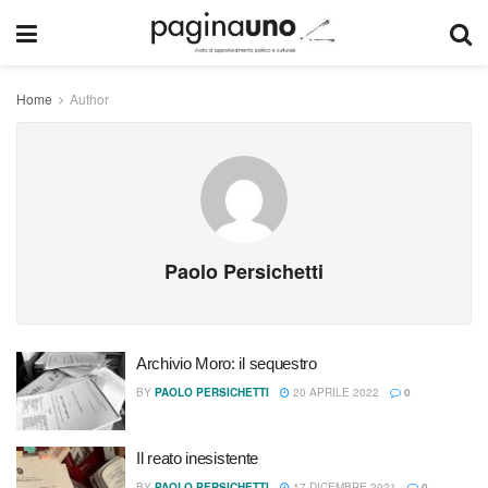
Home
Author
Paolo Persichetti
Archivio Moro: il sequestro
BY
PAOLO PERSICHETTI
20 APRILE 2022
0
Il reato inesistente
BY
PAOLO PERSICHETTI
17 DICEMBRE 2021
0