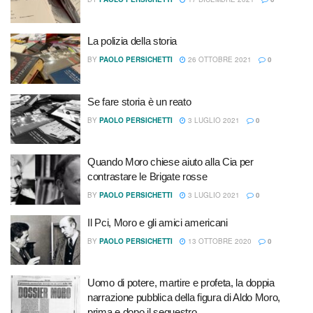
La polizia della storia
BY
PAOLO PERSICHETTI
26 OTTOBRE 2021
0
Se fare storia è un reato
BY
PAOLO PERSICHETTI
3 LUGLIO 2021
0
Quando Moro chiese aiuto alla Cia per
contrastare le Brigate rosse
BY
PAOLO PERSICHETTI
3 LUGLIO 2021
0
Il Pci, Moro e gli amici americani
BY
PAOLO PERSICHETTI
13 OTTOBRE 2020
0
Uomo di potere, martire e profeta, la doppia
narrazione pubblica della figura di Aldo Moro,
prima e dopo il sequestro