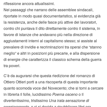
riflessione ancora attualissimi.
Nei passaggi che narrano delle assemblee sindacali,
riportate in modo quasi documentaristico, si evidenzia già
la resistenza, anche delle fasce più attive dei lavoratori,
contro chi puntava il dito direttamente contro il sistema, in
favore di istanze che andavano più nella direzione di
aggiustamenti interni al capitalismo stesso; si assiste al
prevalere di invidie e recriminazioni tra operai che “stanno
meglio” e altri in posizioni più precarie, e alla dispersione
di energie che caratterizza il classico schema della guerra
tra poveri.
C’è da augurarsi che questa riedizione del romanzo di
Ottiero Ottieri porti a una riscoperta di questa importante
quanto scomoda voce del Novecento; che si torni a cercare
in libreria il folle, lucidissimo
Poema osceno
o il
divertentissimo, tristissimo
Una irata sensazione di
peggioramento
, o ci si decida a ripubblicare libri ora