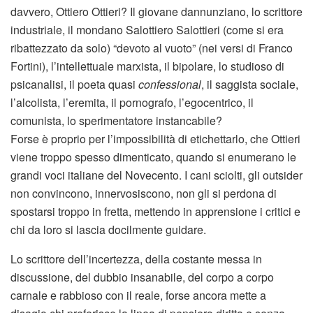
davvero, Ottiero Ottieri? Il giovane dannunziano, lo scrittore
industriale, il mondano Salottiero Salottieri (come si era
ribattezzato da solo) “devoto al vuoto” (nei versi di Franco
Fortini), l’intellettuale marxista, il bipolare, lo studioso di
psicanalisi, il poeta quasi
confessional
, il saggista sociale,
l’alcolista, l’eremita, il pornografo, l’egocentrico, il
comunista, lo sperimentatore instancabile?
Forse è proprio per l’impossibilità di etichettarlo, che Ottieri
viene troppo spesso dimenticato, quando si enumerano le
grandi voci italiane del Novecento. I cani sciolti, gli outsider
non convincono, innervosiscono, non gli si perdona di
spostarsi troppo in fretta, mettendo in apprensione i critici e
chi da loro si lascia docilmente guidare.
Lo scrittore dell’incertezza, della costante messa in
discussione, del dubbio insanabile, del corpo a corpo
carnale e rabbioso con il reale, forse ancora mette a