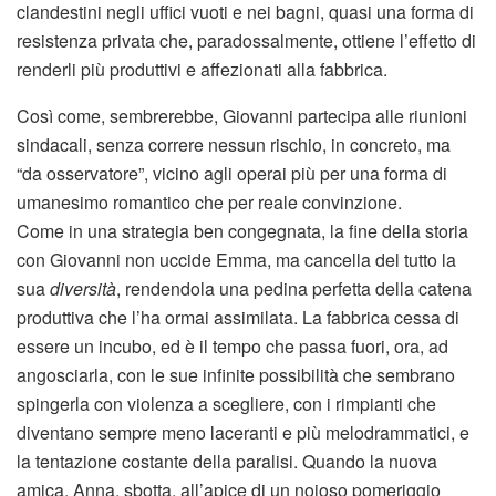
clandestini negli uffici vuoti e nei bagni, quasi una forma di
resistenza privata che, paradossalmente, ottiene l’effetto di
renderli più produttivi e affezionati alla fabbrica.
Così come, sembrerebbe, Giovanni partecipa alle riunioni
sindacali, senza correre nessun rischio, in concreto, ma
“da osservatore”, vicino agli operai più per una forma di
umanesimo romantico che per reale convinzione.
Come in una strategia ben congegnata, la fine della storia
con Giovanni non uccide Emma, ma cancella del tutto la
sua
diversità
, rendendola una pedina perfetta della catena
produttiva che l’ha ormai assimilata. La fabbrica cessa di
essere un incubo, ed è il tempo che passa fuori, ora, ad
angosciarla, con le sue infinite possibilità che sembrano
spingerla con violenza a scegliere, con i rimpianti che
diventano sempre meno laceranti e più melodrammatici, e
la tentazione costante della paralisi. Quando la nuova
amica, Anna, sbotta, all’apice di un noioso pomeriggio