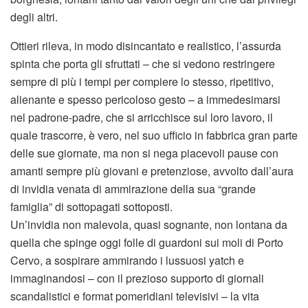
degli altri.
Ottieri rileva, in modo disincantato e realistico, l’assurda
spinta che porta gli sfruttati – che si vedono restringere
sempre di più i tempi per compiere lo stesso, ripetitivo,
alienante e spesso pericoloso gesto – a immedesimarsi
nel padrone-padre, che si arricchisce sul loro lavoro, il
quale trascorre, è vero, nel suo ufficio in fabbrica gran parte
delle sue giornate, ma non si nega piacevoli pause con
amanti sempre più giovani e pretenziose, avvolto dall’aura
di invidia venata di ammirazione della sua “grande
famiglia” di sottopagati sottoposti.
Un’invidia non malevola, quasi sognante, non lontana da
quella che spinge oggi folle di guardoni sui moli di Porto
Cervo, a sospirare ammirando i lussuosi yatch e
immaginandosi – con il prezioso supporto di giornali
scandalistici e format pomeridiani televisivi – la vita