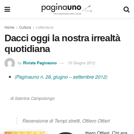
Home
Cultura
Letteratura
Dacci oggi la nostra irrealtà
quotidiana
by
Rivista Paginauno
10 Giugno 2012
(Paginauno n. 28, giugno – settembre 2012)
di Sabrina Campolongo
Recensione di
Tempi stretti
, Ottiero Ottieri
ttiero Ottieri. Chi era