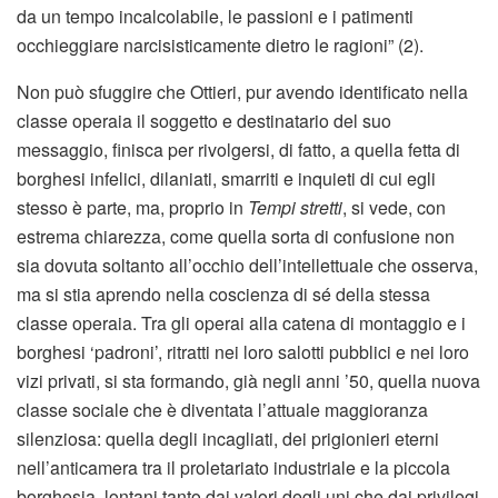
da un tempo incalcolabile, le passioni e i patimenti
occhieggiare narcisisticamente dietro le ragioni” (2).
Non può sfuggire che Ottieri, pur avendo identificato nella
classe operaia il soggetto e destinatario del suo
messaggio, finisca per rivolgersi, di fatto, a quella fetta di
borghesi infelici, dilaniati, smarriti e inquieti di cui egli
stesso è parte, ma, proprio in
Tempi stretti
, si vede, con
estrema chiarezza, come quella sorta di confusione non
sia dovuta soltanto all’occhio dell’intellettuale che osserva,
ma si stia aprendo nella coscienza di sé della stessa
classe operaia. Tra gli operai alla catena di montaggio e i
borghesi ‘padroni’, ritratti nei loro salotti pubblici e nei loro
vizi privati, si sta formando, già negli anni ’50, quella nuova
classe sociale che è diventata l’attuale maggioranza
silenziosa: quella degli incagliati, dei prigionieri eterni
nell’anticamera tra il proletariato industriale e la piccola
borghesia, lontani tanto dai valori degli uni che dai privilegi