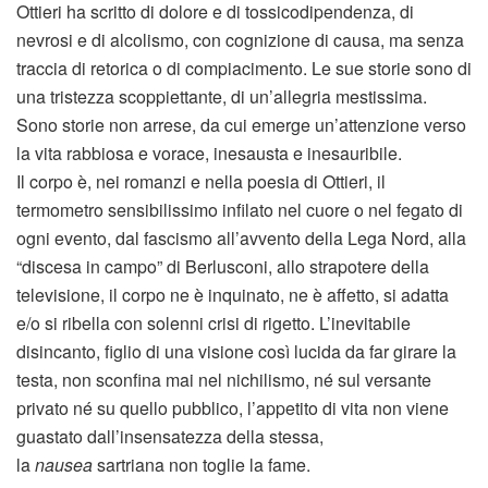
Ottieri ha scritto di dolore e di tossicodipendenza, di
nevrosi e di alcolismo, con cognizione di causa, ma senza
traccia di retorica o di compiacimento. Le sue storie sono di
una tristezza scoppiettante, di un’allegria mestissima.
Sono storie non arrese, da cui emerge un’attenzione verso
la vita rabbiosa e vorace, inesausta e inesauribile.
Il corpo è, nei romanzi e nella poesia di Ottieri, il
termometro sensibilissimo infilato nel cuore o nel fegato di
ogni evento, dal fascismo all’avvento della Lega Nord, alla
“discesa in campo” di Berlusconi, allo strapotere della
televisione, il corpo ne è inquinato, ne è affetto, si adatta
e/o si ribella con solenni crisi di rigetto. L’inevitabile
disincanto, figlio di una visione così lucida da far girare la
testa, non sconfina mai nel nichilismo, né sul versante
privato né su quello pubblico, l’appetito di vita non viene
guastato dall’insensatezza della stessa,
la
nausea
sartriana non toglie la fame.