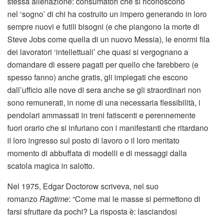
stessa alienazione: consumatori che si riconoscono
nel ‘sogno’ di chi ha costruito un impero generando in loro
sempre nuovi e futili bisogni (e che piangono la morte di
Steve Jobs come quella di un nuovo Messia), le enormi fila
dei lavoratori ‘intellettuali’ che quasi si vergognano a
domandare di essere pagati per quello che farebbero (e
spesso fanno) anche gratis, gli impiegati che escono
dall’ufficio alle nove di sera anche se gli straordinari non
sono remunerati, in nome di una necessaria flessibilità, i
pendolari ammassati in treni fatiscenti e perennemente
fuori orario che si infuriano con i manifestanti che ritardano
il loro ingresso sul posto di lavoro o il loro meritato
momento di abbuffata di modelli e di messaggi dalla
scatola magica in salotto.
Nel 1975, Edgar Doctorow scriveva, nel suo
romanzo
Ragtime
: “Come mai le masse si permettono di
farsi sfruttare da pochi? La risposta è: lasciandosi