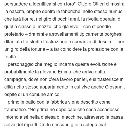
persuadere a identificarsi con loro”. Ottiero Ottieri ci mostra
la nascita, proprio dentro le fabbriche, nello stesso humus
che farà fiorire, nel giro di pochi anni, la rivolta operaia, di
quella classe di mezzo, che già vive – con stipendio
proletario – drammi e arrovellamenti tipicamente borghesi,
dilaniata tra sterile frustrazione e speranza di riuscire – per
un giro della fortuna – a far coincidere la proiezione con la
realtà.
Il personaggio che meglio incarna questa evoluzione è
probabilmente la giovane Emma, che arriva dalla
campagna, dove non c’era lavoro per lei, e si trasferisce in
città nello stesso appartamento in cui vive anche Giovanni,
ospite di un comune amico.
Il primo impatto con la fabbrica viene descritto come
traumatico. “Né prima né dopo capì che cosa accadesse
intorno a sé nella distesa di macchine, attraverso la bassa
selva dei reparti. Certo nessuno glielo spiegò mai: