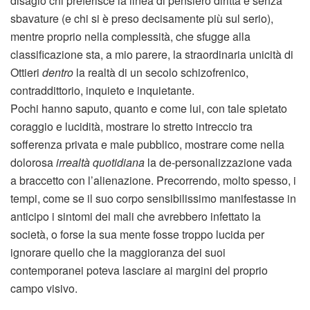
disagio chi preferisce la linea di pensiero diritta e senza
sbavature (e chi si è preso decisamente più sul serio),
mentre proprio nella complessità, che sfugge alla
classificazione sta, a mio parere, la straordinaria unicità di
Ottieri
dentro
la realtà di un secolo schizofrenico,
contraddittorio, inquieto e inquietante.
Pochi hanno saputo, quanto e come lui, con tale spietato
coraggio e lucidità, mostrare lo stretto intreccio tra
sofferenza privata e male pubblico, mostrare come nella
dolorosa
irrealtà quotidiana
la de-personalizzazione vada
a braccetto con l’alienazione. Precorrendo, molto spesso, i
tempi, come se il suo corpo sensibilissimo manifestasse in
anticipo i sintomi dei mali che avrebbero infettato la
società, o forse la sua mente fosse troppo lucida per
ignorare quello che la maggioranza dei suoi
contemporanei poteva lasciare ai margini del proprio
campo visivo.