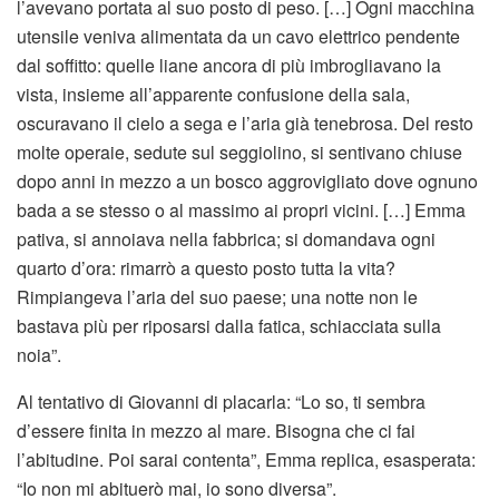
l’avevano portata al suo posto di peso. […] Ogni macchina
utensile veniva alimentata da un cavo elettrico pendente
dal soffitto: quelle liane ancora di più imbrogliavano la
vista, insieme all’apparente confusione della sala,
oscuravano il cielo a sega e l’aria già tenebrosa. Del resto
molte operaie, sedute sul seggiolino, si sentivano chiuse
dopo anni in mezzo a un bosco aggrovigliato dove ognuno
bada a se stesso o al massimo ai propri vicini. […] Emma
pativa, si annoiava nella fabbrica; si domandava ogni
quarto d’ora: rimarrò a questo posto tutta la vita?
Rimpiangeva l’aria del suo paese; una notte non le
bastava più per riposarsi dalla fatica, schiacciata sulla
noia”.
Al tentativo di Giovanni di placarla: “Lo so, ti sembra
d’essere finita in mezzo al mare. Bisogna che ci fai
l’abitudine. Poi sarai contenta”, Emma replica, esasperata:
“Io non mi abituerò mai, io sono diversa”.