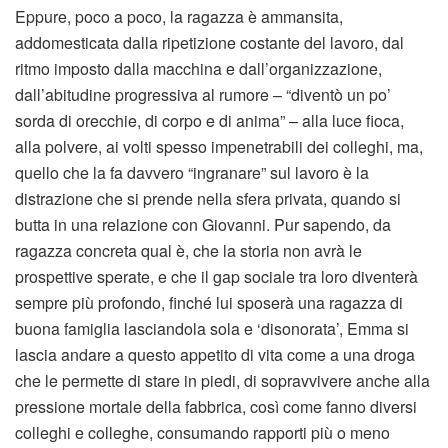
Eppure, poco a poco, la ragazza è ammansita,
addomesticata dalla ripetizione costante del lavoro, dal
ritmo imposto dalla macchina e dall’organizzazione,
dall’abitudine progressiva al rumore – “diventò un po’
sorda di orecchie, di corpo e di anima” – alla luce fioca,
alla polvere, ai volti spesso impenetrabili dei colleghi, ma,
quello che la fa davvero “ingranare” sul lavoro è la
distrazione che si prende nella sfera privata, quando si
butta in una relazione con Giovanni. Pur sapendo, da
ragazza concreta qual è, che la storia non avrà le
prospettive sperate, e che il gap sociale tra loro diventerà
sempre più profondo, finché lui sposerà una ragazza di
buona famiglia lasciandola sola e ‘disonorata’, Emma si
lascia andare a questo appetito di vita come a una droga
che le permette di stare in piedi, di sopravvivere anche alla
pressione mortale della fabbrica, così come fanno diversi
colleghi e colleghe, consumando rapporti più o meno