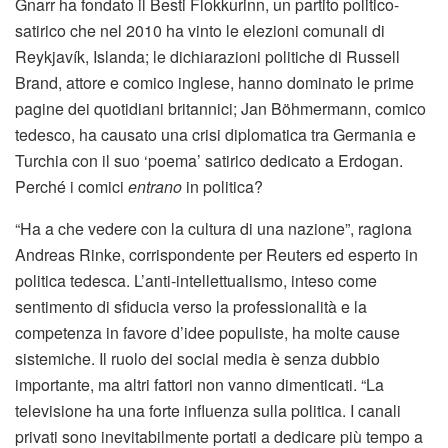
Gnarr ha fondato il Besti Flokkurinn, un partito politico-
satirico che nel 2010 ha vinto le elezioni comunali di
Reykjavík, Islanda; le dichiarazioni politiche di Russell
Brand, attore e comico inglese, hanno dominato le prime
pagine dei quotidiani britannici; Jan Böhmermann, comico
tedesco, ha causato una crisi diplomatica tra Germania e
Turchia con il suo ‘poema’ satirico dedicato a Erdogan.
Perché i comici
entrano
in politica?
“Ha a che vedere con la cultura di una nazione”, ragiona
Andreas Rinke, corrispondente per Reuters ed esperto in
politica tedesca. L’anti-intellettualismo, inteso come
sentimento di sfiducia verso la professionalità e la
competenza in favore d’idee populiste, ha molte cause
sistemiche. Il ruolo dei social media è senza dubbio
importante, ma altri fattori non vanno dimenticati. “La
televisione ha una forte influenza sulla politica. I canali
privati sono inevitabilmente portati a dedicare più tempo a