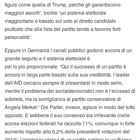
figure come quella di Trump, perché gli garantiscono
maggiori ascolti”. Inoltre “un sistema elettorale
maggioritario e basato sul voto al diretto candidato
piuttosto che alla lista del partito tende a favorire forti
personalità”.
Eppure in Germania i canali pubblici godono ancora di un
grande seguito e il sistema elettorale è
per lo più proporzionale. “Qui il successo di un partito è
ancora in larga parte basato sulla sua credibilità. I leader
dell’AfD cercano sempre di presentarsi in modo serio,
mentre il problema dei socialdemocratici non è l’eccesso di
sobrietà, ma la somiglianza al partito conservatore di
Angela Merkel.” Die Partei, invece, agisce in modo del tutto
opposto. E sebbene il suo consenso sia irrilevante (nelle
scorse elezioni federali ha raccolto l’1%, comunque in forte
aumento rispetto allo 0,2% delle precedenti votazioni del
2013), l’esistenza stessa di un partito satirico in un Paese