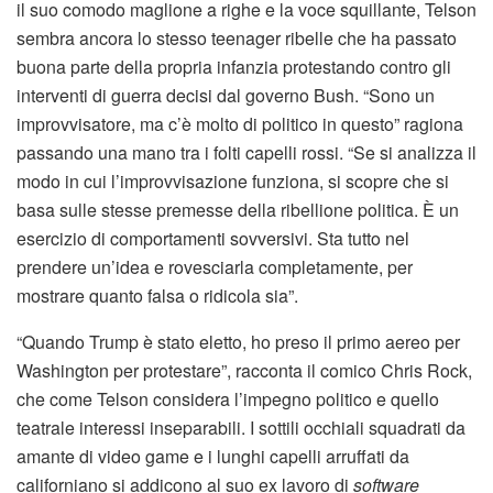
il suo comodo maglione a righe e la voce squillante, Telson
sembra ancora lo stesso teenager ribelle che ha passato
buona parte della propria infanzia protestando contro gli
interventi di guerra decisi dal governo Bush. “Sono un
improvvisatore, ma c’è molto di politico in questo” ragiona
passando una mano tra i folti capelli rossi. “Se si analizza il
modo in cui l’improvvisazione funziona, si scopre che si
basa sulle stesse premesse della ribellione politica. È un
esercizio di comportamenti sovversivi. Sta tutto nel
prendere un’idea e rovesciarla completamente, per
mostrare quanto falsa o ridicola sia”.
“Quando Trump è stato eletto, ho preso il primo aereo per
Washington per protestare”, racconta il comico Chris Rock,
che come Telson considera l’impegno politico e quello
teatrale interessi inseparabili. I sottili occhiali squadrati da
amante di video game e i lunghi capelli arruffati da
californiano si addicono al suo ex lavoro di
software