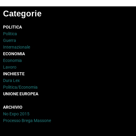
Categorie
POLITICA
Politica
Guerra
Internazionale
ECONOMIA
Economia
Lavoro
INCHIESTE
Dura Lex
Politica/Economia
UNIONE EUROPEA
ARCHIVIO
No Expo 2015
Processo Brega Massone