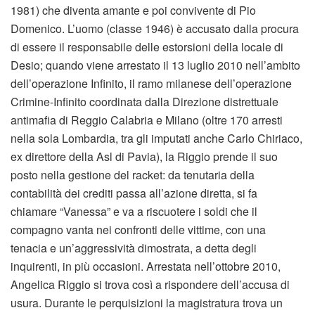
1981) che diventa amante e poi convivente di Pio
Domenico. L’uomo (classe 1946) è accusato dalla procura
di essere il responsabile delle estorsioni della locale di
Desio; quando viene arrestato il 13 luglio 2010 nell’ambito
dell’operazione Infinito, il ramo milanese dell’operazione
Crimine-Infinito coordinata dalla Direzione distrettuale
antimafia di Reggio Calabria e Milano (oltre 170 arresti
nella sola Lombardia, tra gli imputati anche Carlo Chiriaco,
ex direttore della Asl di Pavia), la Riggio prende il suo
posto nella gestione del racket: da tenutaria della
contabilità dei crediti passa all’azione diretta, si fa
chiamare “Vanessa” e va a riscuotere i soldi che il
compagno vanta nei confronti delle vittime, con una
tenacia e un’aggressività dimostrata, a detta degli
inquirenti, in più occasioni. Arrestata nell’ottobre 2010,
Angelica Riggio si trova così a rispondere dell’accusa di
usura. Durante le perquisizioni la magistratura trova un