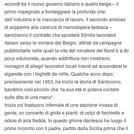
accordi tra il nuovo governo italiano e quello belga – il
primo impegnato a fronteggiare la profonda crisi
dell’industria e la mancanza di lavoro, il secondo ansioso
di sopperire alla carenza di manodopera tedesca –
sanciranno il contratto che sposterà 50mila lavoratori
italiani verso le miniere del Belgio, attirati da campagne
pubblicitarie nelle quali la vita del minatore del Nord è a dir
poco edulcorata, quando addirittura non mostrano
immagini di allegri lavoratori locali intenti ad accendersi le
sigarette con i biglietti da mille. Qualche anno dopo,
precisamente nel 1953, ha inizio la storia di Santocono,
bambino così piccolo che “la sua età si poteva contare
sulle dita di una mano”.
Inizia col frastuono infernale di una stazione invasa di
gente, un concerto di grida e pianti, di colpi di fischietto e
odore di aria fredda. In questo girone dantesco ha luogo il
primo incontro con il padre, partito dalla Sicilia prima che il