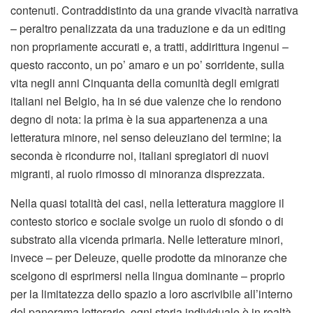
contenuti. Contraddistinto da una grande vivacità narrativa
– peraltro penalizzata da una traduzione e da un editing
non propriamente accurati e, a tratti, addirittura ingenui –
questo racconto, un po’ amaro e un po’ sorridente, sulla
vita negli anni Cinquanta della comunità degli emigrati
italiani nel Belgio, ha in sé due valenze che lo rendono
degno di nota: la prima è la sua appartenenza a una
letteratura minore, nel senso deleuziano del termine; la
seconda è ricondurre noi, italiani spregiatori di nuovi
migranti, al ruolo rimosso di minoranza disprezzata.
Nella quasi totalità dei casi, nella letteratura maggiore il
contesto storico e sociale svolge un ruolo di sfondo o di
substrato alla vicenda primaria. Nelle letterature minori,
invece – per Deleuze, quelle prodotte da minoranze che
scelgono di esprimersi nella lingua dominante – proprio
per la limitatezza dello spazio a loro ascrivibile all’interno
del panorama letterario, ogni storia individuale è in realtà