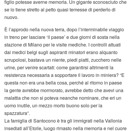
figlio potesse averne memoria. Un gigante sconosciuto che
se lo tiene stretto al petto quasi temesse di perderlo di
nuovo.
È l’approdo nella nuova terra, dopo l’interminabile viaggio
in treno per lasciare ‘il paese’ e due giorni di sosta nella
stazione di Milano per le visite mediche. I controlli attuati
dai medici belgi sugli aspiranti minatori erano alquanto
scrupolosi, bastava un niente, piedi piatti, zucchero nelle
urine, per venire scartati: come garantirsi altrimenti la
resistenza necessaria a sopportare il lavoro in miniera? “E
questa non era una bella cosa, perché al ritorno in paese
la gente avrebbe mormorato, avrebbe detto che avevi una
malattia che non si poteva neanche nominare, che eri un
uomo inutile, un mezzo morto buono solo per la
spazzatura”.
La famiglia di Santocono è tra gli immigrati nella Vallonia
insediati all’Etoile, luogo rimasto nella memoria e nel cuore