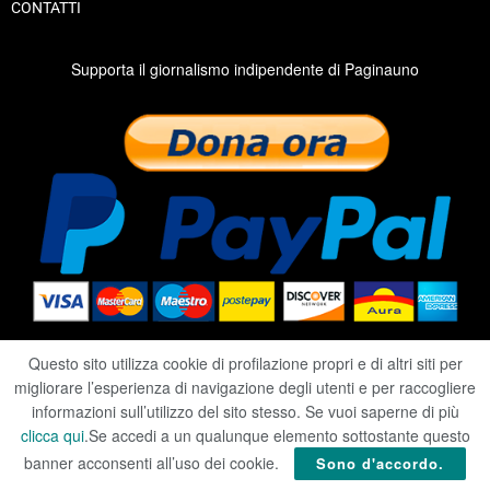
CONTATTI
Supporta il giornalismo indipendente di Paginauno
Questo sito utilizza cookie di profilazione propri e di altri siti per
migliorare l’esperienza di navigazione degli utenti e per raccogliere
2020 ©
RIVISTA PAGINAUNO
informazioni sull’utilizzo del sito stesso. Se vuoi saperne di più
clicca qui
.Se accedi a un qualunque elemento sottostante questo
PRIVACY
|
COOKIE
|
TERMINI
banner acconsenti all’uso dei cookie.
Sono d'accordo.