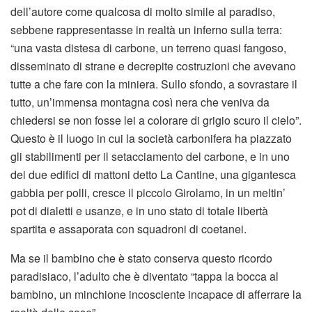
dell’autore come qualcosa di molto simile al paradiso,
sebbene rappresentasse in realtà un inferno sulla terra:
“una vasta distesa di carbone, un terreno quasi fangoso,
disseminato di strane e decrepite costruzioni che avevano
tutte a che fare con la miniera. Sullo sfondo, a sovrastare il
tutto, un’immensa montagna così nera che veniva da
chiedersi se non fosse lei a colorare di grigio scuro il cielo”.
Questo è il luogo in cui la società carbonifera ha piazzato
gli stabilimenti per il setacciamento del carbone, e in uno
dei due edifici di mattoni detto La Cantine, una gigantesca
gabbia per polli, cresce il piccolo Girolamo, in un meltin’
pot di dialetti e usanze, e in uno stato di totale libertà
spartita e assaporata con squadroni di coetanei.
Ma se il bambino che è stato conserva questo ricordo
paradisiaco, l’adulto che è diventato “tappa la bocca al
bambino, un minchione incosciente incapace di afferrare la