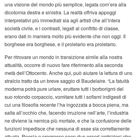
una visione del mondo più semplice, legata com’era alla
dicotomia destra e sinistra. La realtà offriva appoggi
interpretativi più immediati sia agli artisti che all’intera
società civile, e i contrasti, legati al conflitto di classe,
erano dati in maniera molto più evidente che non oggi. Il
borghese era borghese, e il proletario era proletario.
Per ritrovare un mondo in transizione simile alla nostra
attualità, occorre di nuovo fare riferimento alla seconda
metà dell’Ottocento. Anche qui, può aiutare la lettura di uno
stralcio tratto da un breve saggio di Baudelaire. “La fatuità
moderna potrà pure urlare, eruttare tutti i borborigmi del
suo rotondo corpaccio, vomitare tutti i sofismi indigesti di
cui una filosofia recente l’ha ingozzata a bocca piena, ma
salta all’occhio che, facendo irruzione nell’arte, l’industria
ne diviene la nemica più mortale, e che la confusione delle
funzioni impedisce che nessuna di esse sia correttamente
attuata. Poesia e progresso sono due esseri ambiziosi che