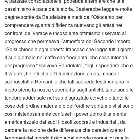
A parziale consolazione si potrebbe affermare che tale
pessimismo è parte della storia. Basterebbe leggere molte
pagine scritte da Baudelaire a metà dell’Ottocento per
comprendere quanta diffidenza nutrivano gli artisti nei
confronti del vorace e incosciente ottimismo riservato al
progresso che permeava l’atmosfera del Secondo Impero.
“Se si chiede a ogni onesto francese che legge tutti i giorni
il suo giornale nel caffè che frequenta, che cosa intenda
per progresso,” scriveva Baudelaire, “egli risponderà che è
il vapore, l’elettricità e l’illuminazione a gas, miracoli
sconosciuti a Romani, e che tali scoperte testimoniano in
modo pieno la nostra superiorità sugli antichi; tante sono le
tenebre addensate nel suo disgraziato cervello e tanto le
cose dell’ordine materiale e dell’ordine spirituale vi si sono
così misteriosamente confuse! Il pover’uomo è talmente
americanizzato dai suoi filosofi zoocrati e industriali, da
perdere la nozione delle differenze che caratterizzano i
fenomeni del mondo fisico e del mondo morale, di quello