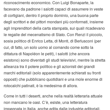
riconoscimento economico. Con Luigi Bonaparte, la
facevano da padrone i salotti capaci di assumere in veste
di cortigiani, dentro il proprio dominio, una buona parte
degli scrittori e dei pittori mondani più conformati, insieme
agli imprenditori della carta stampata, sui quali ricadevano
le regalie del mecenatismo di Stato. Con Renzi il piccolo,
sosia politico di Enrico Letta, di Monti, di Berlusconi (per
cui, di fatto, un solo uomo al comando come sotto la
dittatura di Napoléon le petit), i salotti (che ancora
esistono) sono diventati gli studi televisivi, mentre la stretta
alleanza tra il potere politico e gli azionisti dei grandi
marchi editoriali (solo apparentemente schierati su fronti
opposti) che pubblicano quotidiani e una mole enorme di
rotocalchi patinati, è la medesima di allora.
Come in tutti i deserti, anche nella realtà letteraria attuale
non mancano le oasi. C’è, esiste, una letteratura
impegnata in Italia, anche edita dalle industrie editoriali,