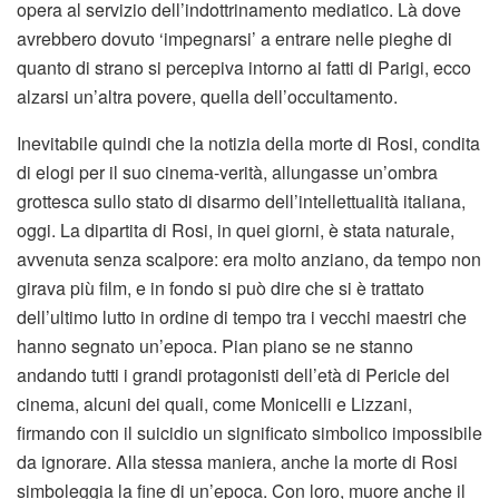
opera al servizio dell’indottrinamento mediatico. Là dove
avrebbero dovuto ‘impegnarsi’ a entrare nelle pieghe di
quanto di strano si percepiva intorno ai fatti di Parigi, ecco
alzarsi un’altra povere, quella dell’occultamento.
Inevitabile quindi che la notizia della morte di Rosi, condita
di elogi per il suo cinema-verità, allungasse un’ombra
grottesca sullo stato di disarmo dell’intellettualità italiana,
oggi. La dipartita di Rosi, in quei giorni, è stata naturale,
avvenuta senza scalpore: era molto anziano, da tempo non
girava più film, e in fondo si può dire che si è trattato
dell’ultimo lutto in ordine di tempo tra i vecchi maestri che
hanno segnato un’epoca. Pian piano se ne stanno
andando tutti i grandi protagonisti dell’età di Pericle del
cinema, alcuni dei quali, come Monicelli e Lizzani,
firmando con il suicidio un significato simbolico impossibile
da ignorare. Alla stessa maniera, anche la morte di Rosi
simboleggia la fine di un’epoca. Con loro, muore anche il