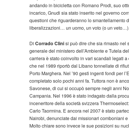
andando in bicicletta con Romano Prodi, suo ottim
incarico, Gnudi sia stato inserito nel governo come
questioni che riguarderanno lo smantellamento del
liberalizzazioni… un uomo, un voto (o un veto…)
Di
Corrado Clini
si può dire che sia rimasto nel s
generale del ministero dell’Ambiente e Tutela del t
carriera è stato coinvolto in vari scandali legati 
che nel 1989 riportò dal Libano tonnellate di rifi
Porto Marghera. Nel ’90 gestì ingenti fondi per l
completato solo pochi anni fa. Tuttora non è anco
Savonese, di cui si occupò sempre negli anni Novanta
Campania. Nel 1996 è stato indagato dalla procu
inceneritore della società svizzera Thermoselect:
Carlo Taormina. E ancora nel 2007 è stato parte
Nairobi, denunciate dai missionari comboniani e 
Molto chiare sono invece le sue posizioni su nucle