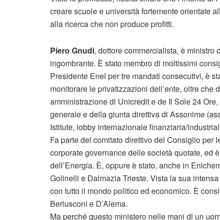
creare scuole e università fortemente orientate al
alla ricerca che non produce profitti.
Piero Gnudi
, dottore commercialista, è ministro 
ingombrante. È stato membro di moltissimi consig
Presidente Enel per tre mandati consecutivi, è sta
monitorare le privatizzazioni dell’ente, oltre che 
amministrazione di Unicredit e de Il Sole 24 Ore, 
generale e della giunta direttiva di Assonime (ass
Istitute, lobby internazionale finanziaria/industrial
Fa parte del comitato direttivo del Consiglio per le 
corporate governance delle società quotate, ed è
dell’Energia. È, oppure è stato, anche in Enichem,
Golinelli e Dalmazia Trieste. Vista la sua intensa
con tutto il mondo politico ed economico. È consid
Berlusconi e D’Alema.
Ma perché questo ministero nelle mani di un uomo