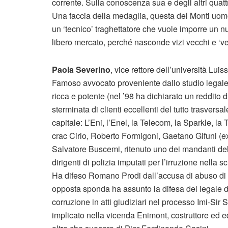
corrente. Sulla conoscenza sua e degli altri qua
Una faccia della medaglia, questa del Monti uomo
un ‘tecnico’ traghettatore che vuole imporre un n
libero mercato, perché nasconde vizi vecchi e ‘very
Paola Severino
, vice rettore dell’università Luiss
Famoso avvocato proveniente dallo studio legale d
ricca e potente (nel ’98 ha dichiarato un reddito di 
sterminata di clienti eccellenti del tutto trasversal
capitale: L’Eni, l’Enel, la Telecom, la Sparkle, la
crac Cirio, Roberto Formigoni, Gaetano Gifuni (ex
Salvatore Buscemi, ritenuto uno dei mandanti della
dirigenti di polizia imputati per l’irruzione nella
Ha difeso Romano Prodi dall’accusa di abuso di uf
opposta sponda ha assunto la difesa del legale 
corruzione in atti giudiziari nel processo Imi-Sir
implicato nella vicenda Enimont, costruttore ed ed