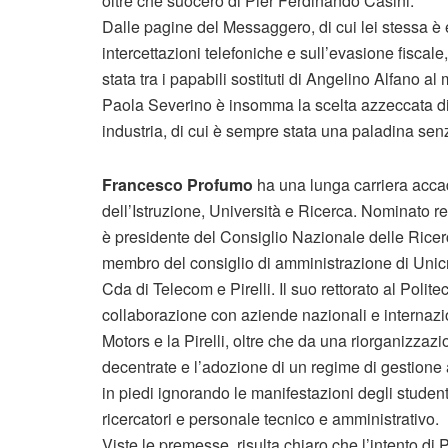
oltre che suocero di Pier Ferdinando Casini.
Dalle pagine del Messaggero, di cui lei stessa è ed
intercettazioni telefoniche e sull’evasione fisca
stata tra i papabili sostituti di Angelino Alfano al
Paola Severino è insomma la scelta azzeccata di 
industria, di cui è sempre stata una paladina senz
Francesco Profumo
ha una lunga carriera accad
dell’Istruzione, Università e Ricerca. Nominato re
è presidente del Consiglio Nazionale delle Ricerc
membro del consiglio di amministrazione di Unicre
Cda di Telecom e Pirelli. Il suo rettorato al Polite
collaborazione con aziende nazionali e internazion
Motors e la Pirelli, oltre che da una riorganizzazi
decentrate e l’adozione di un regime di gestione a
in piedi ignorando le manifestazioni degli studenti e
ricercatori e personale tecnico e amministrativo.
Viste le premesse, risulta chiaro che l’intento d