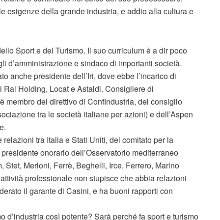
le esigenze della grande industria, e addio alla cultura e
dello Sport e del Turismo. Il suo curriculum è a dir poco
li d’amministrazione e sindaco di importanti società.
to anche presidente dell’Iri, dove ebbe l’incarico di
di Rai Holding, Locat e Astaldi. Consigliere di
è membro del direttivo di Confindustria, del consiglio
ociazione tra le società italiane per azioni) e dell’Aspen
e.
relazioni tra Italia e Stati Uniti, del comitato per la
 presidente onorario dell’Osservatorio mediterraneo
 Stet, Merloni, Ferrè, Beghelli, Irce, Ferrero, Marino
 attività professionale non stupisce che abbia relazioni
erato il garante di Casini, e ha buoni rapporti con
 d’industria così potente? Sarà perché fa sport e turismo