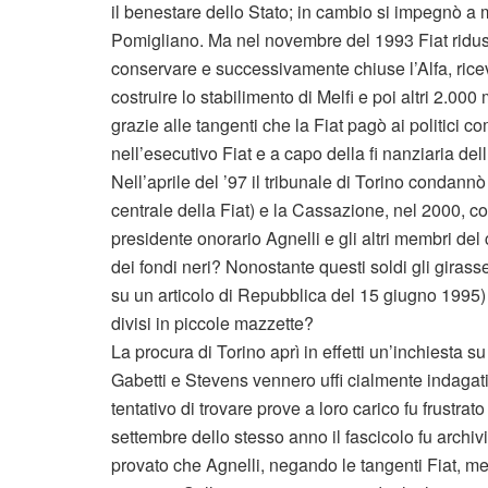
il benestare dello Stato; in cambio si impegnò a 
Pomigliano. Ma nel novembre del 1993 Fiat riduss
conservare e successivamente chiuse l’Alfa, ricev
costruire lo stabilimento di Melfi e poi altri 2.00
grazie alle tangenti che la Fiat pagò ai politici 
nell’esecutivo Fiat e a capo della fi nanziaria de
Nell’aprile del ’97 il tribunale di Torino condannò
centrale della Fiat) e la Cassazione, nel 2000, c
presidente onorario Agnelli e gli altri membri del
dei fondi neri? Nonostante questi soldi gli girasse
su un articolo di Repubblica del 15 giugno 1995) e
divisi in piccole mazzette?
La procura di Torino aprì in effetti un’inchiesta su
Gabetti e Stevens vennero uffi cialmente indagati
tentativo di trovare prove a loro carico fu frustrat
settembre dello stesso anno il fascicolo fu archiv
provato che Agnelli, negando le tangenti Fiat, me