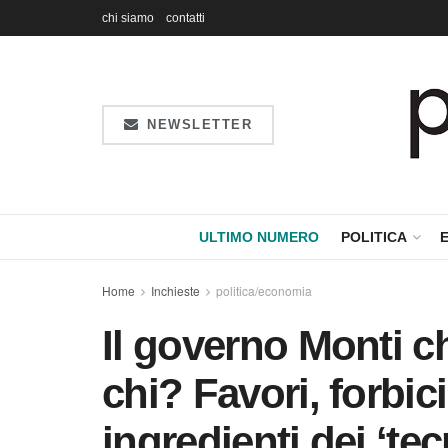
chi siamo
contatti
NEWSLETTER
ULTIMO NUMERO
POLITICA
Home
Inchieste
politica/economia
Il governo Monti c
chi? Favori, forbici
ingredienti dei ‘tec