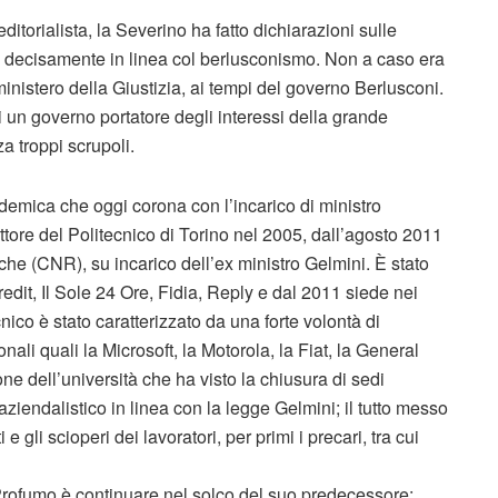
itorialista, la Severino ha fatto dichiarazioni sulle
le, decisamente in linea col berlusconismo. Non a caso era
 ministero della Giustizia, ai tempi del governo Berlusconi.
un governo portatore degli interessi della grande
a troppi scrupoli.
emica che oggi corona con l’incarico di ministro
ttore del Politecnico di Torino nel 2005, dall’agosto 2011
he (CNR), su incarico dell’ex ministro Gelmini. È stato
dit, Il Sole 24 Ore, Fidia, Reply e dal 2011 siede nei
cnico è stato caratterizzato da una forte volontà di
ali quali la Microsoft, la Motorola, la Fiat, la General
one dell’università che ha visto la chiusura di sedi
ziendalistico in linea con la legge Gelmini; il tutto messo
 gli scioperi dei lavoratori, per primi i precari, tra cui
i Profumo è continuare nel solco del suo predecessore: