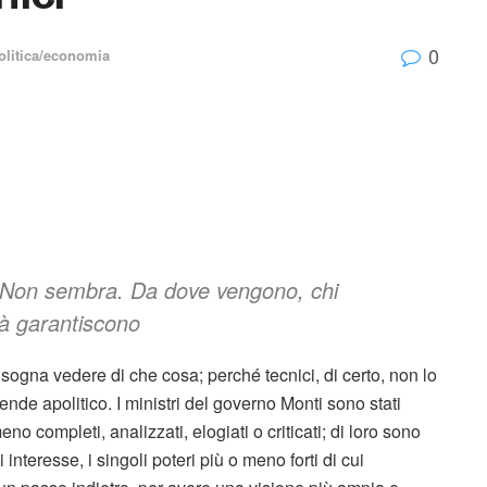
0
olitica/economia
ve? Non sembra. Da dove vengono, chi
tà garantiscono
isogna vedere di che cosa; perché tecnici, di certo, non lo
ntende apolitico. I ministri del governo Monti sono stati
no completi, analizzati, elogiati o criticati; di loro sono
 di interesse, i singoli poteri più o meno forti di cui