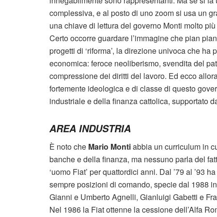
innegabilmente sono rappresentanti. Ma se si fa 
complessiva, e al posto di uno zoom si usa un gra
una chiave di lettura del governo Monti molto più
Certo occorre guardare l’immagine che pian piano
progetti di ‘riforma’, la direzione univoca che ha p
economica: feroce neoliberismo, svendita del pat
compressione dei diritti del lavoro. Ed ecco allora
fortemente ideologica e di classe di questo govern
industriale e della finanza cattolica, supportato d
AREA INDUSTRIA
È noto che
Mario Monti
abbia un curriculum in cu
banche e della finanza, ma nessuno parla del fatt
‘uomo Fiat’ per quattordici anni. Dal ’79 al ’93 
sempre posizioni di comando, specie dal 1988 in
Gianni e Umberto Agnelli, Gianluigi Gabetti e F
Nel 1986 la Fiat ottenne la cessione dell’Alfa Rom