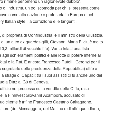
ttro rimane perlomeno un ragionevole dubbio”.
 di industria, un po’ scomoda per chi si presenta come
uovo corso alla nazione e proiettarla in Europa e nel
 Italian style’: la corruzione e le tangenti.
, di proprietà di Confindustria, è il ministro della Giustizia.
i un altro ex guardasigilli, Giovanni Maria Flick, è molto
3,3 miliardi di vecchie lire). Vanta infatti una lista
e agli schieramenti politici e alle lotte di potere interne al
 Total e la Rai. E ancora Francesco Rutelli, Geronzi per il
 segretario della presidenza della Repubblica) oltre a
 strage di Capaci; tra i suoi assistiti ci fu anche uno dei
 scuola Diaz al G8 di Genova.
ficio nel processo sulla vendita della Cirio, e su
della Fininvest Giovanni Acampora, accusato di
 Suo cliente è infine Francesco Gaetano Caltagirone,
itore (del Messaggero, del Mattino e di altri quotidiani),