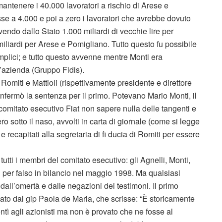
mantenere i 40.000 lavoratori a rischio di Arese e
e a 4.000 e poi a zero i lavoratori che avrebbe dovuto
endo dallo Stato 1.000 miliardi di vecchie lire per
0 miliardi per Arese e Pomigliano. Tutto questo fu possibile
complici; e tutto questo avvenne mentre Monti era
ll’azienda (Gruppo Fidis).
 Romiti e Mattioli (rispettivamente presidente e direttore
onfermò la sentenza per il primo. Potevano Mario Monti, il
 comitato esecutivo Fiat non sapere nulla delle tangenti e
ro sotto il naso, avvolti in carta di giornale (come si legge
 recapitati alla segretaria di fi ducia di Romiti per essere
 tutti i membri del comitato esecutivo: gli Agnelli, Monti,
 per falso in bilancio nel maggio 1998. Ma qualsiasi
o dall’omertà e dalle negazioni dei testimoni. Il primo
iato dal gip Paola de Maria, che scrisse: “È storicamente
ntì agli azionisti ma non è provato che ne fosse al