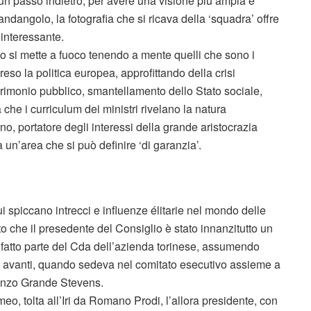
un passo indietro, per avere una visione più ampia e
ndangolo, la fotografia che si ricava della ‘squadra’ offre
 interessante.
 si mette a fuoco tenendo a mente quelli che sono i
reso la politica europea, approfittando della crisi
rimonio pubblico, smantellamento dello Stato sociale,
 che i curriculum dei ministri rivelano la natura
o, portatore degli interessi della grande aristocrazia
a un’area che si può definire ‘di garanzia’.
i spiccano intrecci e influenze élitarie nel mondo delle
o che il presedente del Consiglio è stato innanzitutto un
ha fatto parte del Cda dell’azienda torinese, assumendo
 avanti, quando sedeva nel comitato esecutivo assieme a
ranzo Grande Stevens.
eo, tolta all’Iri da Romano Prodi, l’allora presidente, con