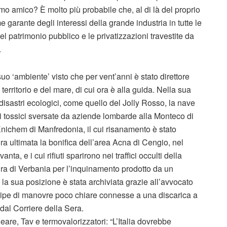
o amico? È molto più probabile che, al di là del proprio
 garante degli interessi della grande industria in tutte le
 patrimonio pubblico e le privatizzazioni travestite da
.
uo ‘ambiente’ visto che per vent’anni è stato direttore
erritorio e del mare, di cui ora è alla guida. Nella sua
a disastri ecologici, come quello del Jolly Rosso, la nave
uti tossici sversate da aziende lombarde alla Monteco di
’Enichem di Manfredonia, il cui risanamento è stato
ra ultimata la bonifica dell’area Acna di Cengio, nel
, e i cui rifiuti sparirono nei traffici occulti della
ra di Verbania per l’inquinamento prodotto da un
 la sua posizione è stata archiviata grazie all’avvocato
cipe di manovre poco chiare connesse a una discarica a
dal Corriere della Sera.
are, Tav e termovalorizzatori: “L’Italia dovrebbe