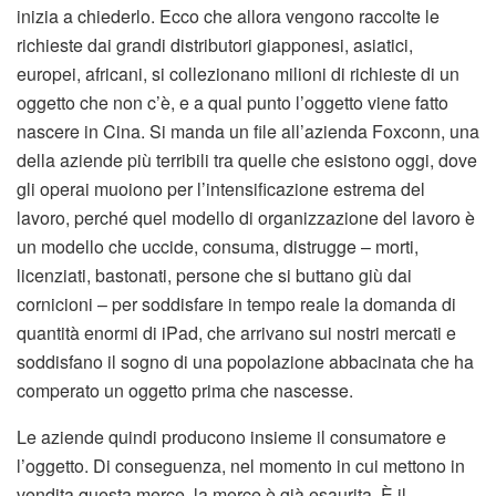
inizia a chiederlo. Ecco che allora vengono raccolte le
richieste dai grandi distributori giapponesi, asiatici,
europei, africani, si collezionano milioni di richieste di un
oggetto che non c’è, e a qual punto l’oggetto viene fatto
nascere in Cina. Si manda un file all’azienda Foxconn, una
della aziende più terribili tra quelle che esistono oggi, dove
gli operai muoiono per l’intensificazione estrema del
lavoro, perché quel modello di organizzazione del lavoro è
un modello che uccide, consuma, distrugge – morti,
licenziati, bastonati, persone che si buttano giù dai
cornicioni – per soddisfare in tempo reale la domanda di
quantità enormi di iPad, che arrivano sui nostri mercati e
soddisfano il sogno di una popolazione abbacinata che ha
comperato un oggetto prima che nascesse.
Le aziende quindi producono insieme il consumatore e
l’oggetto. Di conseguenza, nel momento in cui mettono in
vendita questa merce, la merce è già esaurita. È il