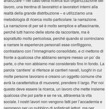
analizzare – nel caso della ricerca sull’organizzazione del
lavoro, una trentina di lavoratrici e lavoratori interni alla
realtà della grande distribuzione – e utilizziamo una
metodologia di ricerca molto particolare: la narrazione.
La narrazione di per sé è molto semplice e affascinante,
perché tutti hanno delle storie da raccontare, ma è
soprattutto molto pericolosa, perché quando si cominciano
a narrare le esperienze personali esse confliggono,
contrastano con l’immaginario consolidato, e ci mettono di
fronte a qualcosa che abbiamo sempre messo un po’ da
parte, o che non abbiamo mai considerato fino in fondo. La
parola ‘cantiere’ si riferisce ai cantieri navali, luoghi in cui
molte persone lavorano e creano un oggetto comune che
avrà la caratteristica di muoversi, prendere il largo. Per noi
questo deve essere la ricerca, un lavoro che mette insieme
qualcosa che poi parte e se ne va, attraversa la vita
sociale. I nostri lavori non vengono fatti per l’accademia e
nemmeno per un pubblico di sofisticati lettori, ma per