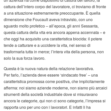
un’azienda ha come dispositivo di cattura del lavoro, la
cattura dell’intero corpo del lavoratore, ci troviamo di fronte
a una situazione estremamente preoccupante. È quella
dimensione che Foucault aveva intravisto, con uno
sguardo molto profetico – all’epoca, gli anni Sessanta,
questa cattura della vita era ancora appena accennata – e
che oggi ha acquisito una caratteristica biocida: il potere
tende a catturare e a uccidere la vita, nel senso di
trasformarla tutta in merce; l’intera vita della persona, non
solo la sua forza lavoro.
Questa è la nuova natura della relazione lavorativa.
Per farlo, l’azienda deve essere ‘sindacato free’ – una
caratteristica promossa come positiva, che implicitamente
afferma: noi siamo aziende moderne, non siamo più arcaici
strumenti della società industriale dove si misuravano
ancora le categorie, qui non ci sono categorie, l’impresa si
rapporta uno per uno con i lavoratori. E infatti li ha