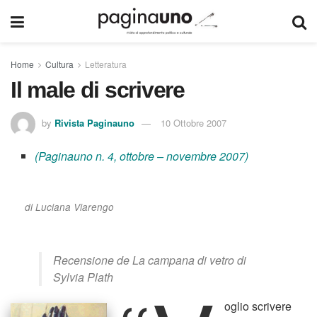
Home
Cultura
Letteratura
Il male di scrivere
by
Rivista Paginauno
10 Ottobre 2007
(Paginauno n. 4, ottobre – novembre 2007)
di Luciana Viarengo
Recensione de
La campana di vetro
di
Sylvia Plath
oglio scrivere