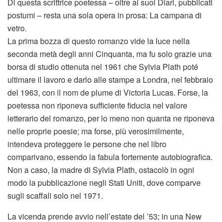
Di questa scrittrice poetessa – oltre ai suoi Diari, pubblicati
postumi – resta una sola opera in prosa: La campana di
vetro.
La prima bozza di questo romanzo vide la luce nella
seconda metà degli anni Cinquanta, ma fu solo grazie una
borsa di studio ottenuta nel 1961 che Sylvia Plath poté
ultimare il lavoro e darlo alle stampe a Londra, nel febbraio
del 1963, con il nom de plume di Victoria Lucas. Forse, la
poetessa non riponeva sufficiente fiducia nel valore
letterario del romanzo, per lo meno non quanta ne riponeva
nelle proprie poesie; ma forse, più verosimilmente,
intendeva proteggere le persone che nel libro
comparivano, essendo la fabula fortemente autobiografica.
Non a caso, la madre di Sylvia Plath, ostacolò in ogni
modo la pubblicazione negli Stati Uniti, dove comparve
sugli scaffali solo nel 1971.
La vicenda prende avvio nell’estate del ’53; in una New