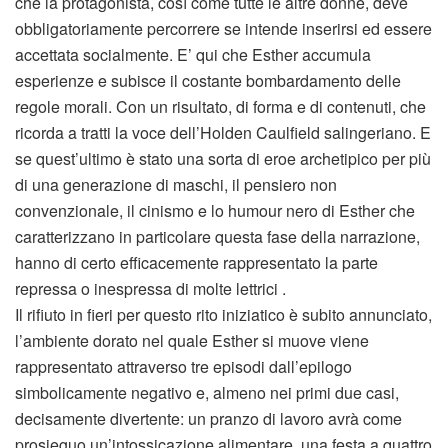
che la protagonista, così come tutte le altre donne, deve
obbligatoriamente percorrere se intende inserirsi ed essere
accettata socialmente. E’ qui che Esther accumula
esperienze e subisce il costante bombardamento delle
regole morali. Con un risultato, di forma e di contenuti, che
ricorda a tratti la voce dell’Holden Caulfield salingeriano. E
se quest’ultimo è stato una sorta di eroe archetipico per più
di una generazione di maschi, il pensiero non
convenzionale, il cinismo e lo humour nero di Esther che
caratterizzano in particolare questa fase della narrazione,
hanno di certo efficacemente rappresentato la parte
repressa o inespressa di molte lettrici .
Il rifiuto in fieri per questo rito iniziatico è subito annunciato,
l’ambiente dorato nel quale Esther si muove viene
rappresentato attraverso tre episodi dall’epilogo
simbolicamente negativo e, almeno nei primi due casi,
decisamente divertente: un pranzo di lavoro avrà come
prosieguo un’intossicazione alimentare, una festa a quattro