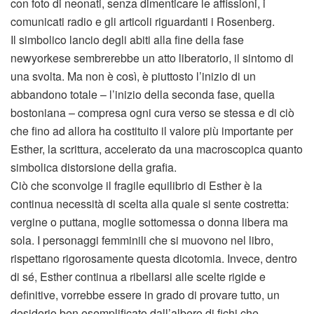
con foto di neonati, senza dimenticare le affissioni, i
comunicati radio e gli articoli riguardanti i Rosenberg.
Il simbolico lancio degli abiti alla fine della fase
newyorkese sembrerebbe un atto liberatorio, il sintomo di
una svolta. Ma non è così, è piuttosto l’inizio di un
abbandono totale – l’inizio della seconda fase, quella
bostoniana – compresa ogni cura verso se stessa e di ciò
che fino ad allora ha costituito il valore più importante per
Esther, la scrittura, accelerato da una macroscopica quanto
simbolica distorsione della grafia.
Ciò che sconvolge il fragile equilibrio di Esther è la
continua necessità di scelta alla quale si sente costretta:
vergine o puttana, moglie sottomessa o donna libera ma
sola. I personaggi femminili che si muovono nel libro,
rispettano rigorosamente questa dicotomia. Invece, dentro
di sé, Esther continua a ribellarsi alle scelte rigide e
definitive, vorrebbe essere in grado di provare tutto, un
desiderio ben esemplificato dall’albero di fichi che