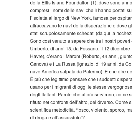
della Ellis Island Foundation (1), dove sono annota
compresi i nomi delle navi che li hanno portati su
l’isoletta al largo di New York, famosa per ospitar
attraccavano le navi della disperazione e dove g
stati scrupolosamente schedati (da qui la ricchez
Sono così venuto a sapere che tra i nostri poveri
Umberto, di anni 18, da Fossano, il 12 dicembre 
Havre), c’erano i Maroni (Roberto, 44 anni, giunt
Genova) e i La Russa (Ignazio, di 19 anni, da Col
nave America salpata da Palermo). E che dire dei 
È più che legittimo pensare che i suddetti disperati 
usano per i migranti di oggi le stesse vergognose
degli italiani. Parole che allora servirono, come
rifiuto nei confronti dell’altro, del diverso. Come
scientifica metodicità, “losco, violento, sporco, m
di droga e all’assassinio”?