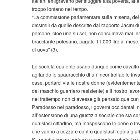
italiani emigravano per sfuggire alla povertà, al
troppo lontano nel tempo.
“La commissione parlamentare sulla miseria, del 
dissimili da quelle descritte dal rapporto Jacini d
persone, cioè una su sei, non consumava mai, ne
bracciante polesano, pagato 11.000 lire al mese
di uova” (3).
Le società opulente usano dunque come cavallo di 
agitando lo spauracchio di un’incontrollabile inva
case, portarci via le nostre donne (evidenteme
del maschio guerriero resistente) e il nostro lavo
nel frattempo non ci avesse già pensato qualcun alt
Paradosso nel paradosso, i governi occidentali n
all’estensione di una giustizia sociale che sia sem
qualsiasi cittadino, ma inaspriscono le pene e inv
che vanno a cozzare contro qualsiasi regola giuri
Sì, perché senza andare a scomodare giuristi e s