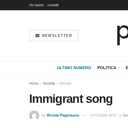
chi siamo
contatti
NEWSLETTER
ULTIMO NUMERO
POLITICA
Home
Società
Società
Immigrant song
by
Rivista Paginauno
10 Ottobre 2010
in
So