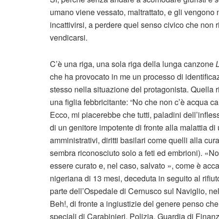
umano viene vessato, maltrattato, e gli vengono ne
incattivirsi, a perdere quel senso civico che non r
vendicarsi.
C’è una riga, una sola riga della lunga canzone
che ha provocato in me un processo di identificaz
stesso nella situazione del protagonista. Quella r
una figlia febbricitante: “No che non c’è acqua cald
Ecco, mi piacerebbe che tutti, paladini dell’infles
di un genitore impotente di fronte alla malattia di 
amministrativi, diritti basilari come quelli alla cur
sembra riconosciuto solo a feti ed embrioni). «Non 
essere curato e, nel caso, salvato », come è acca
nigeriana di 13 mesi, deceduta in seguito al rifi
parte dell’Ospedale di Cernusco sul Naviglio, nel
Beh!, di fronte a ingiustizie del genere penso c
speciali di Carabinieri, Polizia, Guardia di Fina