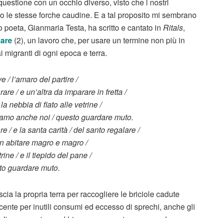
estione con un occhio diverso, visto che i nostri
rso le stesse forche caudine. E a tal proposito mi sembrano
 poeta, Gianmaria Testa, ha scritto e cantato in
Ritals
,
mare
(2), un lavoro che, per usare un termine non più in
 migranti di ogni epoca e terra.
 / l’amaro del partire /
e / e un’altra da imparare in fretta /
a nebbia di fiato alle vetrine /
apevamo anche noi / questo guardare muto.
 / e la santa carità / del santo regalare /
 un abitare magro e magro /
ine / e il tiepido del pane /
sto guardare muto.
scia la propria terra per raccogliere le briciole cadute
cente per inutili consumi ed eccesso di sprechi, anche gli