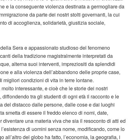
zione e la conseguente violenza destinata a germogliare da
migrazione da parte dei nostri stolti governanti, la cui
 di accoglienza, solidarietà, giustizia sociale,
re della Sera e appassionato studioso del fenomeno
 canti della tradizione magistralmente interpretati da
ue, alterna suoi interventi, impreziositi da splendidi
zione e alla violenza dell’abbandono delle proprie case,
 migliori condizioni di vita in terre lontane.
molto interessante, e cioè che le storie dei nostri
 diffondendo tra gli studenti di ogni età il racconto e le
za del distacco dalle persone, dalle cose e dai luoghi
ta smetta di essere il freddo elenco di nomi, date,
 diventare una materia viva che sia il resoconto di atti ed
, l’esistenza di uomini senza nome, modificando, come lo
all’altro del globo ha fatto, l’economia, la geografia, i