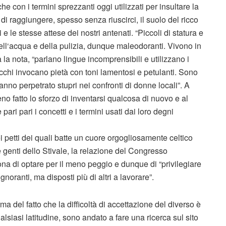
e con i termini sprezzanti oggi utilizzati per insultare la
di raggiungere, spesso senza riuscirci, il suolo del ricco
 le stesse attese dei nostri antenati. “Piccoli di statura e
dell‘acqua e della pulizia, dunque maleodoranti. Vivono in
 la nota, “parlano lingue incomprensibili e utilizzano i
ecchi invocano pietà con toni lamentosi e petulanti. Sono
hanno perpetrato stupri nei confronti di donne locali”. A
o fatto lo sforzo di inventarsi qualcosa di nuovo e al
ari pari i concetti e i termini usati dai loro degni
ei petti dei quali batte un cuore orgogliosamente celtico
 genti dello Stivale, la relazione del Congresso
a di optare per il meno peggio e dunque di “privilegiare
gnoranti, ma disposti più di altri a lavorare”.
a del fatto che la difficoltà di accettazione del diverso è
lsiasi latitudine, sono andato a fare una ricerca sul sito