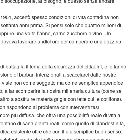
la disoccupazione, al bisogno, e questo senza andare
1951, accertò spesso condizioni di vita contadina non
i settanta anni prima. Si pensi solo che quattro milioni di
ppure una volta l’anno, carne zucchero e vino. Un
, doveva lavorare undici ore per comperare una dozzina
battaglia il tema della sicurezza dei cittadini, e lo fanno
sione di barbari intenzionati a scacciarci dalle nostre
nte viste non come soggetto ma come semplice appendice
ro, a far scomparire la nostra millenaria cultura (come se
ro a sostituire materia grigia con tette culi e cotillons).
on rispondono al problema con interventi tesi
pre più diffusa, che offra una possibilità reale di vita a
entano di sana pianta reati, come quello di clandestinità,
dica esistente oltre che con il più semplice buon senso.
ociologi, credo sia lecito pensare che se un essere