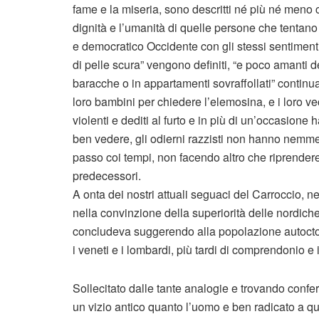
fame e la miseria, sono descritti né più né meno ch
dignità e l’umanità di quelle persone che tentano 
e democratico Occidente con gli stessi sentimenti e
di pelle scura” vengono definiti, “e poco amanti 
baracche o in appartamenti sovraffollati” continua
loro bambini per chiedere l’elemosina, e i loro v
violenti e dediti al furto e in più di un’occasione 
ben vedere, gli odierni razzisti non hanno nemmen
passo coi tempi, non facendo altro che riprendere p
predecessori.
A onta dei nostri attuali seguaci del Carroccio, n
nella convinzione della superiorità delle nordiche
concludeva suggerendo alla popolazione autocton
i veneti e i lombardi, più tardi di comprendonio e i
Sollecitato dalle tante analogie e trovando conferm
un vizio antico quanto l’uomo e ben radicato a qua