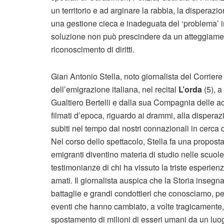
un territorio e ad arginare la rabbia, la dispera
una gestione cieca e inadeguata del ‘problema’ im
soluzione non può prescindere da un atteggiamento
riconoscimento di diritti.
Gian Antonio Stella, noto giornalista del Corrie
dell’emigrazione italiana, nel recital
L’orda
(5), a
Gualtiero Bertelli e dalla sua Compagnia delle acq
filmati d’epoca, riguardo ai drammi, alla dispera
subiti nel tempo dai nostri connazionali in cerca di
Nel corso dello spettacolo, Stella fa una proposta 
emigranti diventino materia di studio nelle scuole,
testimonianze di chi ha vissuto la triste esperien
amati. Il giornalista auspica che la Storia insegna
battaglie e grandi condottieri che conosciamo, per
eventi che hanno cambiato, a volte tragicamente
spostamento di milioni di esseri umani da un luogo 