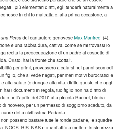
gati i più elementari diritti, egli tenderà naturalmente a
iconosce in chi lo maltratta e, alla prima occasione, a
Luna Persa
del cantautore genovese
Max Manfredi
(4),
ione e una rabbia dura, cattiva, come se mi trovassi io
iga recita la preoccupazione di un padre al cospetto di
a. Cristo, hai la fronte che scotta!”.
sibilità per primi, provassero a calarsi nei panni scomodi
un figlio, che si vede negati, per meri motivi burocratici e
a e alla salute (e dunque alla vita, diritto questo che oggi
hai i documenti in regola, tuo figlio non ha diritto di
duto nell’aprile del 2010 alla piccola Rachel, bimba
uto di ricovero, per un permesso di soggiorno scaduto, da
 cuore della civilissima Padania.
he non possano bastare tutte le ronde padane, le squadre
nza, NOCS, RIS, NAS e quant’altro a mettere in sicurezza