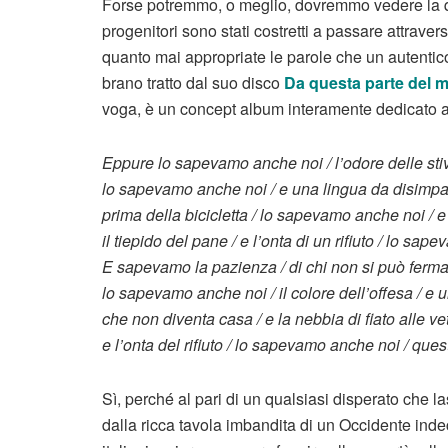
Forse potremmo, o meglio, dovremmo vedere la qu
progenitori sono stati costretti a passare attrave
quanto mai appropriate le parole che un autentico
brano tratto dal suo disco
Da questa parte del 
voga, è un concept album interamente dedicato ai
Eppure lo sapevamo anche noi / l’odore delle stive
lo sapevamo anche noi / e una lingua da disimparar
prima della bicicletta / lo sapevamo anche noi / e l
il tiepido del pane / e l’onta di un rifiuto / lo s
E sapevamo la pazienza / di chi non si può fermare
lo sapevamo anche noi / il colore dell’offesa / e
che non diventa casa / e la nebbia di fiato alle vetr
e l’onta del rifiuto / lo sapevamo anche noi / que
Sì, perché al pari di un qualsiasi disperato che la
dalla ricca tavola imbandita di un Occidente inde