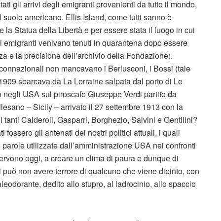
ti gli arrivi degli emigranti provenienti da tutto il mondo,
l suolo americano. Ellis Island, come tutti sanno è
e la Statua della Libertà e per essere stata il luogo in cui
li emigranti venivano tenuti in quarantena dopo essere
za e la precisione dell’archivio della Fondazione).
 connazionali non mancavano i Berlusconi, i Bossi (tale
1909 sbarcava da La Lorraine salpata dal porto di Le
o negli USA sul piroscafo Giuseppe Verdi partito da
lesano – Sicily – arrivato il 27 settembre 1913 con la
tanti Calderoli, Gasparri, Borghezio, Salvini e Gentilini?
fossero gli antenati dei nostri politici attuali, i quali
 parole utilizzate dall’amministrazione USA nei confronti
 servono oggi, a creare un clima di paura e dunque di
 si può non avere terrore di qualcuno che viene dipinto, con
aleodorante, dedito allo stupro, al ladrocinio, allo spaccio