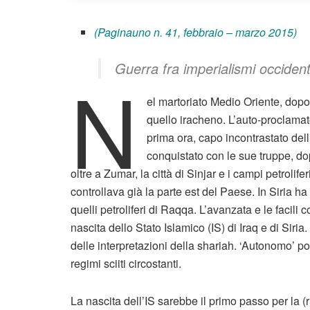
(Paginauno n. 41, febbraio – marzo 2015)
Guerra fra imperialismi occident
N
el martoriato Medio Oriente, dopo l
quello iracheno. L’auto-proclamat
prima ora, capo incontrastato dell’
conquistato con le sue truppe, do
oltre a Zumar, la città di Sinjar e i campi petrolif
controllava già la parte est del Paese. In Siria h
quelli petroliferi di Raqqa. L’avanzata e le facili 
nascita dello Stato Islamico (IS) di Iraq e di Siria.
delle interpretazioni della shariah. ‘Autonomo’ 
regimi sciiti circostanti.
La nascita dell’IS sarebbe il primo passo per la (r