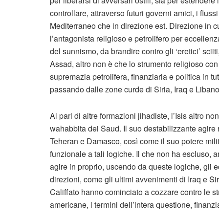
per liberarsi di avversari ostili, sia per estendere
controllare, attraverso futuri governi amici, i flus
Mediterraneo che in direzione est. Direzione in c
l’antagonista religioso e petrolifero per eccellenza
del sunnismo, da brandire contro gli ‘eretici’ sciiti
Assad, altro non è che lo strumento religioso con 
supremazia petrolifera, finanziaria e politica in 
passando dalle zone curde di Siria, Iraq e Libano
Al pari di altre formazioni jihadiste, l’Isis altro
wahabbita dei Saud. Il suo destabilizzante agire 
Teheran e Damasco, così come il suo potere milita
funzionale a tali logiche. Il che non ha escluso, a
agire in proprio, uscendo da queste logiche, gli e
direzioni, come gli ultimi avvenimenti di Iraq e 
Califfato hanno cominciato a cozzare contro le s
americane, i termini dell’intera questione, finan