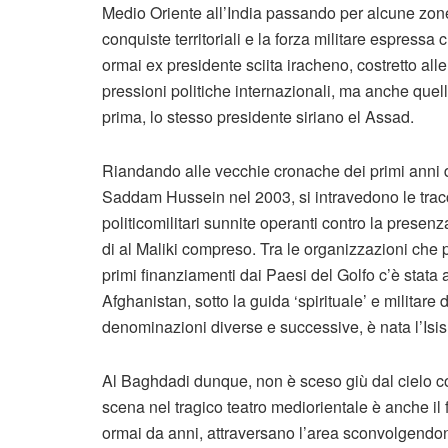
Medio Oriente all’India passando per alcune zone d
conquiste territoriali e la forza militare espressa
ormai ex presidente sciita iracheno, costretto alle
pressioni politiche internazionali, ma anche quel
prima, lo stesso presidente siriano el Assad.
Riandando alle vecchie cronache dei primi anni d
Saddam Hussein nel 2003, si intravedono le tracc
politicomilitari sunnite operanti contro la presenza
di al Maliki compreso. Tra le organizzazioni che p
primi finanziamenti dai Paesi del Golfo c’è stata
Afghanistan, sotto la guida ‘spirituale’ e militare
denominazioni diverse e successive, è nata l’Isis
Al Baghdadi dunque, non è sceso giù dal cielo com
scena nel tragico teatro mediorientale è anche il fr
ormai da anni, attraversano l’area sconvolgendone 