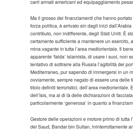
carri armati americani ed equipaggiamento pesa
Ma il grosso dei finanziamenti che hanno portato l
forza politica, è arrivato sin dagli inizi dall’Arabi
contributo, non indifferente, degli Stati Uniti. È s
certamente sufficiente a mantenere un esercito, a
mina vagante in tutta l’area mediorientale. Il ben
apparente ‘faida’ islamista, di usare i suoi, non se
tentativo di sottrarre alla Russia l’agibilità dei por
Mediterraneo, pur sapendo di immergersi in un mar
ovviamente, sempre negato di essere una delle fon
titolo definiti terroristici, dell’area medioriental
dell’Isis, ma al di là delle dichiarazioni di faccia
particolarmente ‘generosa’ in quanto a finanziam
Gestore delle operazioni e motore primo di tutta l
dei Saud, Bandar bin Sultan, ininterrottamente 