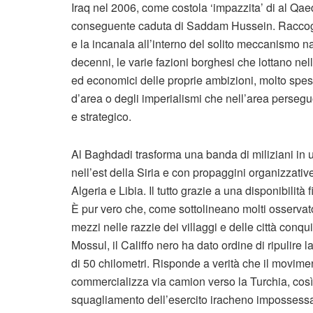
Iraq nel 2006, come costola ‘impazzita’ di al Qa
conseguente caduta di Saddam Hussein. Raccoglie 
e la incanala all’interno del solito meccanismo naz
decenni, le varie fazioni borghesi che lottano nell
ed economici delle proprie ambizioni, molto spess
d’area o degli imperialismi che nell’area persegu
e strategico.
Al Baghdadi trasforma una banda di miliziani in un
nell’est della Siria e con propaggini organizzati
Algeria e Libia. Il tutto grazie a una disponibilità 
È pur vero che, come sottolineano molti osservator
mezzi nelle razzie dei villaggi e delle città conq
Mossul, il Califfo nero ha dato ordine di ripulire l
di 50 chilometri. Risponde a verità che il moviment
commercializza via camion verso la Turchia, così
squagliamento dell’esercito iracheno impossessand