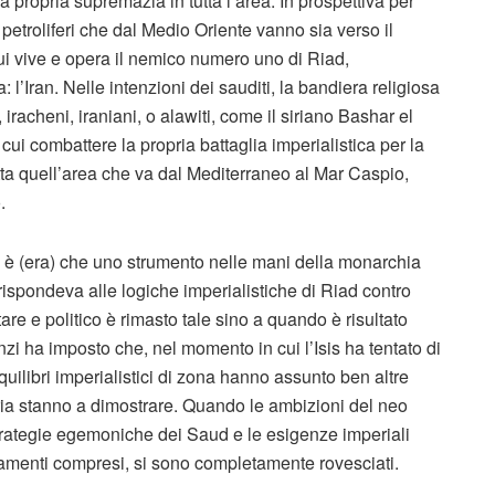
 la propria supremazia in tutta l’area. In prospettiva per
si petroliferi che dal Medio Oriente vanno sia verso il
ui vive e opera il nemico numero uno di Riad,
: l’Iran. Nelle intenzioni dei sauditi, la bandiera religiosa
, iracheni, iraniani, o alawiti, come il siriano Bashar el
cui combattere la propria battaglia imperialistica per la
tutta quell’area che va dal Mediterraneo al Mar Caspio,
.
 non è (era) che uno strumento nelle mani della monarchia
rispondeva alle logiche imperialistiche di Riad contro
re e politico è rimasto tale sino a quando è risultato
nzi ha imposto che, nel momento in cui l’Isis ha tentato di
quilibri imperialistici di zona hanno assunto ben altre
Siria stanno a dimostrare. Quando le ambizioni del neo
trategie egemoniche dei Saud e le esigenze imperiali
ziamenti compresi, si sono completamente rovesciati.