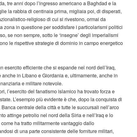
eda, tre anni dopo l’ingresso americano a Baghdad e la
la rabbia di centinaia prima, migliaia poi, di disperati,
ionalistico-religioso di cui si rivestono, ormai da
a zona in questione per soddisfare i particolarismi politici
o, se non sempre, sotto le ‘insegne’ degli imperialismi
ono le rispettive strategie di dominio in campo energetico
 esercito efficiente che si espande nel nord dell’Iraq,
ve anche in Libano e Giordania e, ultimamente, anche in
finanziaria e militare notevole.
i, l’esercito del fanatismo islamico ha trovato forza e
uistate. L’esempio più evidente è che, dopo la conquista di
a Banca centrale della città e tutte le succursali nell’arco
o attinge petrolio nel nord della Siria e nell’Iraq e lo
 come ha tratto militarmente vantaggio dallo
osi di una parte consistente delle forniture militari,