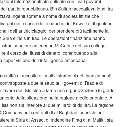
azioni internazionali più delicate con i vari governi
 del partito repubblicano. Bin Sultan raccoglieva fondi tra
anziava ingenti somme a nome di società fittizie che
niva poi nelle casse delle banche del Kuwait e di qualche
nali dell’antiriciclaggio, per prendere più facilmente la
 Siria e l’Isis in Iraq. Le operazioni finanziarie hanno
ttivissimo senatore americano McCain e nel suo collega
 il corso dei flussi di denaro, contribuendo alla
la super visione dell’intelligence americana.
odalità di raccolta e i motivi strategici dei finanziamenti
contrapposte a quelle saudite. I governi di Riad e di
a favore dell’Isis sino a farne una organizzazione in grado
ioramento della situazione nella regione medio orientale. A
l’Isis non sia inferiore ai due miliardi di dollari. La ragione
& Company nei confronti di al Baghdadi consiste nel
ere la Siria di Assad, di indebolire l’Iraq di al Maliki, sia