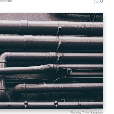
0
azionale
Photo by T K on Unsplash