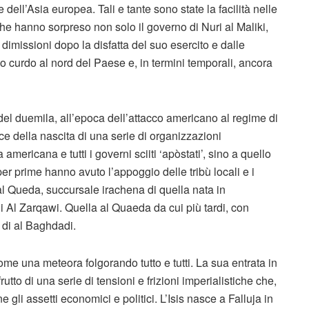
ell’Asia europea. Tali e tante sono state la facilità nelle
 che hanno sorpreso non solo il governo di Nuri al Maliki,
 dimissioni dopo la disfatta del suo esercito e dalle
lo curdo al nord del Paese e, in termini temporali, ancora
el duemila, all’epoca dell’attacco americano al regime di
e della nascita di una serie di organizzazioni
 americana e tutti i governi sciiti ‘apòstati’, sino a quello
er prime hanno avuto l’appoggio delle tribù locali e i
 al Queda, succursale irachena di quella nata in
 di Al Zarqawi. Quella al Quaeda da cui più tardi, con
 di al Baghdadi.
e una meteora folgorando tutto e tutti. La sua entrata in
utto di una serie di tensioni e frizioni imperialistiche che,
gli assetti economici e politici. L’Isis nasce a Falluja in