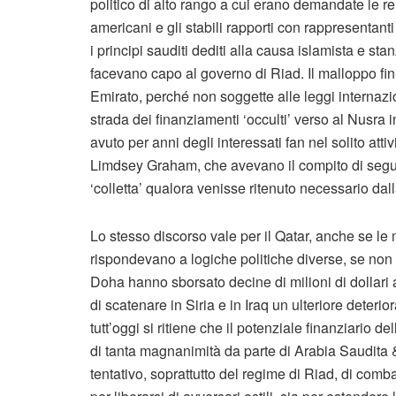
politico di alto rango a cui erano demandate le rel
americani e gli stabili rapporti con rappresentanti
i principi sauditi dediti alla causa islamista e st
facevano capo al governo di Riad. Il malloppo fi
Emirato, perché non soggette alle leggi internazio
strada dei finanziamenti ‘occulti’ verso al Nusra in
avuto per anni degli interessati fan nel solito a
Limdsey Graham, che avevano il compito di seguire
‘colletta’ qualora venisse ritenuto necessario dal
Lo stesso discorso vale per il Qatar, anche se le m
rispondevano a logiche politiche diverse, se non 
Doha hanno sborsato decine di milioni di dollari 
di scatenare in Siria e in Iraq un ulteriore deter
tutt’oggi si ritiene che il potenziale finanziario del
di tanta magnanimità da parte di Arabia Saudita 
tentativo, soprattutto del regime di Riad, di combatt