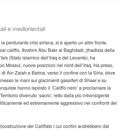
ali e mediorientali
a perdurante crisi siriana, si è aperto un altro fronte,
osi califfo, Ibrahim Abu Bakr al Baghdadi, jihadista della
Isis (Stato islamico dell’Iraq e del Levante), ha
po Mossul, nuove posizioni nel nord dell’Iraq. Ha preso,
eri di Ain Zalah e Batma, verso il confine con la Siria, dove
a messo le mani sui giacimenti gassiferi di Shaer e su
conquiste hanno ispirato il ‘Califfo nero’ a proclamare la
 Territorio divenuto ‘sacro’, retto dalla più intransigente
politicamente ed estremamente aggressivo nei confronti dei
i)costruzione del Califfato i cui confini andrebbero dal