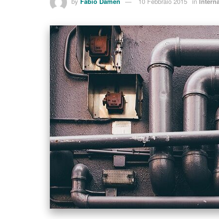
by
Fabio Damen
10 Febbraio 2015
in
Intern