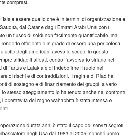
nte compresi.
’Isis a essere quello che è in termini di organizzazione e
a Saudita, dal Qatar e dagli Emirati Arabi Uniti con il
tato un flusso di soldi non facilmente quantificabile, ma
 renderlo efficiente e in grado di essere una pericolosa
eplacito degli americani aveva lo scopo, in questa
mpre affidabili alleati, contro l’avversario siriano nel
ti di Tartus e Latakia e di indebolirne il ruolo nel
e di rischi e di contraddizioni. Il regime di Riad ha,
ti di sostegno e di finanziamento dei gruppi, a vario
e. E lo stesso atteggiamento lo ha tenuto anche nei confronti
ta, l’operatività del regno wahabbita è stata intensa e
enti.
’operazione durata anni è stato il capo dei servizi segreti
ambasciatore negli Usa dal 1983 al 2005, nonché uomo