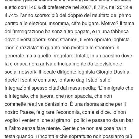
eletto con il 40% di preferenze nel 2007, il 72% nel 2012 e
il 74% l’anno scorso: più del doppio del risultato del primo
partito alle elezioni, insomma, cifre bulgare. Motivo? Il tema
dell’immigrazione ha senz’altro pagato, e in una fabbrica
dove diversi operai sono stranieri, il voto operaio leghista
“non è razzista” in quanto non rivolto allo straniero in
generale ma a quello irregolare. Infatti, in un paesino dove
la cronaca nera arriva principalmente da televisione e
social network, il locale dirigente leghista Giorgio Dusina
ripete il sentire comune, lontano dagli studi sulle
integrazioni spesso citati dai mass media: “L’immigrato che
è integrato, che lavora, che non spaccia, che non
commette reati va benissimo. È una risorsa anche per il
nostro Paese, fa girare l’economia, come si dice. Io non
voglio i ventenni che si girano i pollici e passano da un bar
all’altro senza fare niente. Gente che non sai cosa ha in
testa quando li incontri e che soprattutto non possiamo più