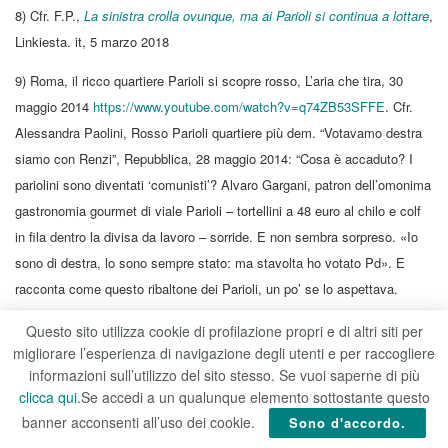
8) Cfr. F.P.,
La sinistra crolla ovunque, ma ai Parioli si continua a lottare
,
Linkiesta. it, 5 marzo 2018
9) Roma, il ricco quartiere Parioli si scopre rosso, L’aria che tira, 30
maggio 2014
https://www.youtube.com/watch?v=q74ZB53SFFE
. Cfr.
Alessandra Paolini, Rosso Parioli quartiere più dem. “Votavamo destra
siamo con Renzi”, Repubblica, 28 maggio 2014: “Cosa è accaduto? I
pariolini sono diventati ‘comunisti’? Alvaro Gargani, patron dell’omonima
gastronomia gourmet di viale Parioli – tortellini a 48 euro al chilo e colf
in fila dentro la divisa da lavoro – sorride. E non sembra sorpreso. «Io
sono di destra, lo sono sempre stato: ma stavolta ho votato Pd». E
racconta come questo ribaltone dei Parioli, un po’ se lo aspettava.
Perché in quella ‘pizzicheria’ di lusso con bottarga e tartufi in vetrina, il
Questo sito utilizza cookie di profilazione propri e di altri siti per
signor Gargani ci sta dal ‘60. Dice orgoglioso: «Montezemolo mi diceva
migliorare l’esperienza di navigazione degli utenti e per raccogliere
sempre “Alva’, qui da te passa tutta l’Italia che conta”. E stavolta anche
informazioni sull’utilizzo del sito stesso. Se vuoi saperne di più
chi conta si è stufato. E ha messo la croce su Renzi. Perché, ditemi
clicca qui
.Se accedi a un qualunque elemento sottostante questo
voi, a destra c’era qualcuno da votare? Sono talmente arrabbiato che ho
banner acconsenti all’uso dei cookie.
Sono d'accordo.
fatto fatica a non dare la preferenza a Grillo». E l’elenco delle cose che