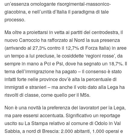
un’essenza omologante risorgimental-massonico-
giacobina, e nell’unità d’Italia il paradigma di tale
processo.
Ma oltre a proiettarsi in vetta ai partiti del centrodestra, il
nuovo Carroccio ha rafforzato al Nord la sua presenza
(arrivando al 27,3% contro il 12,7% di Forza Italia) in aree
un tempo a lui precluse, le cosiddette ‘regioni rosse’, da
sempre in mano a Pci e Psi, dove ha segnato un 18,7%. Il
tema dell’immigrazione ha pagato – il consenso è stato
infatti forte nelle province dov’è alta la percentuale di
immigrati e stranieri – ma anche il voto dato alla Lega ha
risvolti di classe, come quello per il M5s.
Non è una novità la preferenza dei lavoratori per la Lega,
ma pare essersi accentuata. Significativo un reportage
uscito su La Stampa relativo al comune di Odolo in Val
Sabbia, a nord di Brescia: 2.000 abitanti, 1.000 operai e