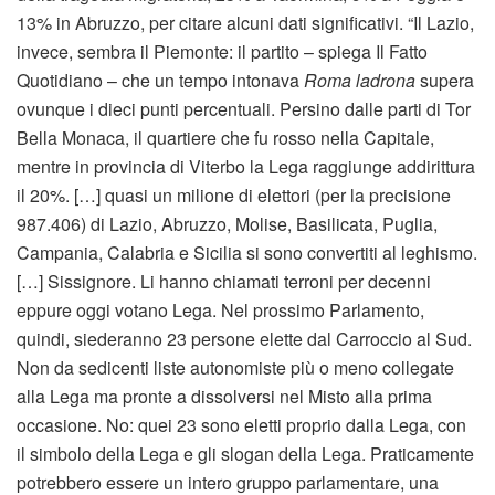
13% in Abruzzo, per citare alcuni dati significativi. “Il Lazio,
invece, sembra il Piemonte: il partito – spiega Il Fatto
Quotidiano – che un tempo intonava
Roma ladrona
supera
ovunque i dieci punti percentuali. Persino dalle parti di Tor
Bella Monaca, il quartiere che fu rosso nella Capitale,
mentre in provincia di Viterbo la Lega raggiunge addirittura
il 20%. […] quasi un milione di elettori (per la precisione
987.406) di Lazio, Abruzzo, Molise, Basilicata, Puglia,
Campania, Calabria e Sicilia si sono convertiti al leghismo.
[…] Sissignore. Li hanno chiamati terroni per decenni
eppure oggi votano Lega. Nel prossimo Parlamento,
quindi, siederanno 23 persone elette dal Carroccio al Sud.
Non da sedicenti liste autonomiste più o meno collegate
alla Lega ma pronte a dissolversi nel Misto alla prima
occasione. No: quei 23 sono eletti proprio dalla Lega, con
il simbolo della Lega e gli slogan della Lega. Praticamente
potrebbero essere un intero gruppo parlamentare, una