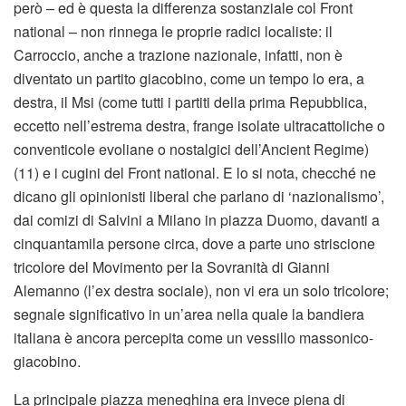
però – ed è questa la differenza sostanziale col Front
national – non rinnega le proprie radici localiste: il
Carroccio, anche a trazione nazionale, infatti, non è
diventato un partito giacobino, come un tempo lo era, a
destra, il Msi (come tutti i partiti della prima Repubblica,
eccetto nell’estrema destra, frange isolate ultracattoliche o
conventicole evoliane o nostalgici dell’Ancient Regime)
(11) e i cugini del Front national. E lo si nota, checché ne
dicano gli opinionisti liberal che parlano di ‘nazionalismo’,
dai comizi di Salvini a Milano in piazza Duomo, davanti a
cinquantamila persone circa, dove a parte uno striscione
tricolore del Movimento per la Sovranità di Gianni
Alemanno (l’ex destra sociale), non vi era un solo tricolore;
segnale significativo in un’area nella quale la bandiera
italiana è ancora percepita come un vessillo massonico-
giacobino.
La principale piazza meneghina era invece piena di