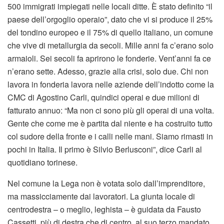
500 immigrati impiegati nelle locali ditte. È stato definito “il
paese dell’orgoglio operaio”, dato che vi si produce il 25%
del tondino europeo e il 75% di quello italiano, un comune
che vive di metallurgia da secoli. Mille anni fa c’erano solo
armaioli. Sei secoli fa aprirono le fonderie. Vent’anni fa ce
n’erano sette. Adesso, grazie alla crisi, solo due. Chi non
lavora in fonderia lavora nelle aziende dell’indotto come la
CMC di Agostino Carli, quindici operai e due milioni di
fatturato annuo: “Ma non ci sono più gli operai di una volta.
Gente che come me è partita dal niente e ha costruito tutto
col sudore della fronte e i calli nelle mani. Siamo rimasti in
pochi in Italia. Il primo è Silvio Berlusconi”, dice Carli al
quotidiano torinese.
Nel comune la Lega non è votata solo dall’imprenditore,
ma massicciamente dai lavoratori. La giunta locale di
centrodestra – o meglio, leghista – è guidata da Fausto
Cassetti, più di destra che di centro, al suo terzo mandato,