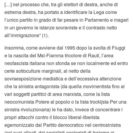
[…] nel processo che, tra gli elettori di destra, anche di
estrema destra, ha portato a identificare la Lega come
l’unico partito in grado di far pesare in Parlamento e magari
in un governo le istanze sovraniste e il contrasto netto
all’immigrazione” (1).
Insomma, come avviene dal 1995 dopo la svolta di Fiuggi
e la nascita del Msi-Fiamma tricolore di Rauti, l’area
neofascista italiana non sfonda se non localmente ed entro
certe sottoculture marginali, al netto della
sovraesposizione mediatica e dell’eccessiva attenzione
che la sinistra antagonista (da quella movimentista fino ai
vari soggetti partitici di area marxista, come la lista
neocomunista Potere al popolo o la lista trockijsta Per una
sinistra rivoluzionaria) le ha dato, invece di concentrare i
propri attacchi contro il blocco liberal-liberista
egemonizzato dal Partito democratico nel centrosinistra
(coi suoi alleati, dai socialisti-ecologisti di Insieme ai