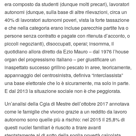
era composto da studenti (dunque molti precari), lavoratori
autonomi (dunque, sulla base di altre rilevazioni, circa un
40% di lavoratori autonomi poveri, vista la forte tassazione
e che nella categoria erano incluse parecchie partite Iva o
persone senza contratto e pagate con ritenuta d’acconto, o
piccoli negozianti), disoccupati, operai; insomma, il
quotidiano allora diretto da Ezio Mauro – dal 1976 l’house
organ del progressismo italiano – per giustificare un
inaspettato successo grillino pescato in aree, teoricamente,
appannaggio del centrosinistra, definiva “interclassista”
una base elettorale che lo è sicuramente, ma solo in parte.
E dal 2013 la situazione sociale non è che peggiorata.
Un’analisi della Cgia di Mestre dell’ottobre 2017 annotava
come le famiglie che vivono grazie a un reddito da lavoro
autonomo sono quelle più a rischio: nel 2015 il 25,8% di
questi nuclei familiari è riuscito a tirare avanti
stentatamente al di sotto della soglia povertà calcolata