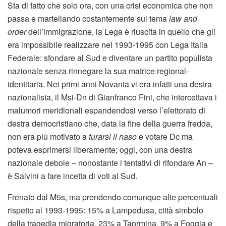
Sta di fatto che solo ora, con una crisi economica che non
passa e martellando costantemente sul tema
law and
order
dell’immigrazione, la Lega è riuscita in quello che gli
era impossibile realizzare nel 1993-1995 con Lega Italia
Federale: sfondare al Sud e diventare un partito populista
nazionale senza rinnegare la sua matrice regional-
identitaria. Nei primi anni Novanta vi era infatti una destra
nazionalista, il Msi-Dn di Gianfranco Fini, che intercettava i
malumori meridionali espandendosi verso l’elettorato di
destra democristiano che, data la fine della guerra fredda,
non era più motivato a
turarsi il naso
e votare Dc ma
poteva esprimersi liberamente; oggi, con una destra
nazionale debole – nonostante i tentativi di rifondare An –
è Salvini a fare incetta di voti al Sud.
Frenato dal M5s, ma prendendo comunque alte percentuali
rispetto al 1993-1995: 15% a Lampedusa, città simbolo
della tragedia migratoria, 23% a Taormina, 9% a Foggia e