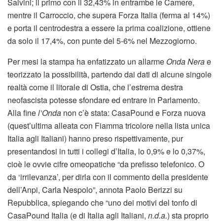
Salvini; il primo con il 32,43% in entrambe le Camere,
mentre il Carroccio, che supera Forza Italia (ferma al 14%)
e porta il centrodestra a essere la prima coalizione, ottiene
da solo il 17,4%, con punte del 5-6% nel Mezzogiorno.
Per mesi la stampa ha enfatizzato un allarme
Onda Nera
e
teorizzato la possibilità, partendo dai dati di alcune singole
realtà come il litorale di Ostia, che l’estrema destra
neofascista potesse sfondare ed entrare in Parlamento.
Alla fine
l’Onda
non c’è stata: CasaPound e Forza nuova
(quest’ultima alleata con Fiamma tricolore nella lista unica
Italia agli Italiani) hanno preso rispettivamente, pur
presentandosi in tutti i collegi d’Italia, lo 0,9% e lo 0,37%,
cioè le ovvie cifre omeopatiche “da prefisso telefonico. O
da ‘irrilevanza’, per dirla con il commento della presidente
dell’Anpi, Carla Nespolo”, annota Paolo Berizzi su
Repubblica, spiegando che “uno dei motivi del tonfo di
CasaPound Italia (e di Italia agli Italiani,
n.d.a.
) sta proprio