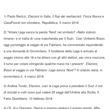
1) Paolo Berizzi,
Elezioni in Italia, il flop dei neofascisti: Forza Nuova e
CasaPound non sfondano
, Repubblica, 5 marzo 2018
2) “Votare Lega senza la parola ‘Nord’ nel simbolo? «Nello statuto
rimane» e si tratta di «una mascherata per il Sud». Così Umberto Bossi,
oggi pomeriggio al seggio di via Fabriano, ha commentato rispondendo
a una domanda di Omnimilano. Il fondatore della Lega è arrivato al
seggio intorno alle 18 e ha atteso con gli altri elettori, per circa mezzora,
il turno per votare stringendo qualche mano tra i presenti”.
Elezioni,
Bossi al seggio in via Fabriano: Lega senza ‘Nord’? In statuto resta
, in
omnimilano.it, 4 marzo 2018
3) Andrea Tundo,
Elezioni, così la Lega prova a prendersi il Sud: il mix
di riciclati e volti nuovi può valere 25 seggi dall’Umbria alla Sicilia
, Il
Fatto Quotidiano, 10 febbraio 2018
4) Cfr. Ilvo Diamanti,
Destra e sinistra perdono il proprio popolo. M5s