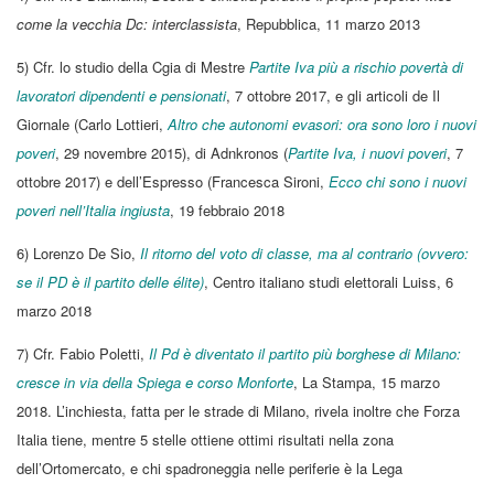
come la vecchia Dc: interclassista
, Repubblica, 11 marzo 2013
5) Cfr. lo studio della Cgia di Mestre
Partite Iva più a rischio povertà di
lavoratori dipendenti e pensionati
, 7 ottobre 2017, e gli articoli de Il
Giornale (Carlo Lottieri,
Altro che autonomi evasori: ora sono loro i nuovi
poveri
, 29 novembre 2015), di Adnkronos (
Partite Iva, i nuovi poveri
, 7
ottobre 2017) e dell’Espresso (Francesca Sironi,
Ecco chi sono i nuovi
poveri nell’Italia ingiusta
, 19 febbraio 2018
6) Lorenzo De Sio,
Il ritorno del voto di classe, ma al contrario (ovvero:
se il PD è il partito delle élite)
, Centro italiano studi elettorali Luiss, 6
marzo 2018
7) Cfr. Fabio Poletti,
Il Pd è diventato il partito più borghese di Milano:
cresce in via della Spiega e corso Monforte
, La Stampa, 15 marzo
2018. L’inchiesta, fatta per le strade di Milano, rivela inoltre che Forza
Italia tiene, mentre 5 stelle ottiene ottimi risultati nella zona
dell’Ortomercato, e chi spadroneggia nelle periferie è la Lega