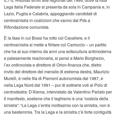
0,7%. Risultati simili alle regionali del 1995, dove la lista
Lega Italia Federale si presenta da sola in Campania e, in
Lazio, Puglia e Calabria, appoggiando candidati di
centrosinistra in coalizioni che vanno dal Pds a
Rifondazione comunista.
È la fase in cui Bossi ha rotto col Cavaliere, e il
centrosinistra si mette a flirtare col Carroccio – un partito
che ha al suo interno da anni una sottocultura antimoderna
e palesemente reazionaria, si pensi a Mario Borghezio,
l’ex ordinovista e direttore di Orion-finanza che, dietro
invito del direttore del mensile di estrema destra, Maurizio
Murelli, è nelle fila di Piemont autonomista dal 1987, e
nella Lega Nord dal 1991 – pur di sottrarre voti al Polo di
centrodestra: D’Alema, intervistato da Valentino Parlato per
Il manifesto, sostiene che il leghismo è una “costola della
sinistra”: “La Lega c’entra moltissimo con la sinistra, non è
una bestemmia. Tra la Lega e la sinistra c’è forte contiguità