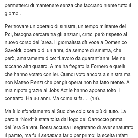
permetterci di mantenere senza che facciano niente tutto il
giorno”.
Per trovare un operaio di sinistra, un tempo militante del
Pci, bisogna cercare tra gli anziani, critici però rispetto al
nuovo corso dell’area. Il giornalista dà voce a Domenico
Savoldi, operaio di 54 anni, da sempre di sinistra, che
però, amaramente dice: “Lavoro da quarant’anni. Me ne
toccano altri quattro. A me ha fregato la Fornero e quelli
che hanno votato con lei. Quindi voto ancora a sinistra ma
non Matteo Renzi che per gli operai non ha fatto niente. A
mia nipote grazie al Jobs Act le hanno appena tolto il
contratto. Ha 30 anni. Ma come si fa…” (14).
Ma è lo sfondamento al Sud che colpisce più di tutto. La
parola “Nord” è stata tolta dal logo del Carroccio prima
dell’era Salvini. Bossi accusa il segretario di aver snaturato
il partito, ma fu il
senatur
a farlo per primo; la scelta infatti