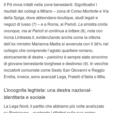
Il Pd vince infatti nelle zone benestanti. Significativi i
risultati dei collegi a Milano – zona di Corso Monforte e Via
della Spiga, dove abbondano boutique, studi legali e
negozi di lusso (7) – e a Roma, ai Parioli.
La sinistra crolla
ovunque, ma ai Parioli si continua a lottare
(8), nota con
ironia Linkiesta.it, evidenziando anche come la vittoria
dell’ex ministro Marianna Madia si avvenuta con il 36% nel
collegio che comprende l’agiato quartiere romano,
storicamente di destra –
pariolino
è sempre stato sinonimo
di giovane benestante borghese e destrorso (9). In vecchie
roccaforti comuniste come Sesto San Giovanni e Reggio
Emilia, invece, sono avanzati Lega, Fratelli d’Italia o M5s.
L’incognita leghista: una destra nazional-
identitaria e sociale
La Lega Nord, il partito che abbiamo più volte analizzato
su Paginauno – puntando i riflettori sulla sua anima