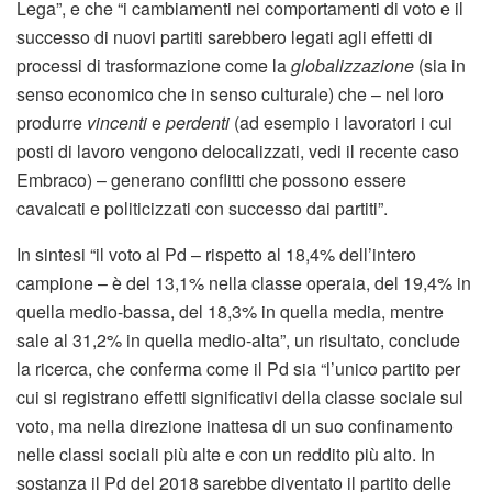
Lega”, e che “i cambiamenti nei comportamenti di voto e il
successo di nuovi partiti sarebbero legati agli effetti di
processi di trasformazione come la
globalizzazione
(sia in
senso economico che in senso culturale) che – nel loro
produrre
vincenti
e
perdenti
(ad esempio i lavoratori i cui
posti di lavoro vengono delocalizzati, vedi il recente caso
Embraco) – generano conflitti che possono essere
cavalcati e politicizzati con successo dai partiti”.
In sintesi “il voto al Pd – rispetto al 18,4% dell’intero
campione – è del 13,1% nella classe operaia, del 19,4% in
quella medio-bassa, del 18,3% in quella media, mentre
sale al 31,2% in quella medio-alta”, un risultato, conclude
la ricerca, che conferma come il Pd sia “l’unico partito per
cui si registrano effetti significativi della classe sociale sul
voto, ma nella direzione inattesa di un suo confinamento
nelle classi sociali più alte e con un reddito più alto. In
sostanza il Pd del 2018 sarebbe diventato il partito delle