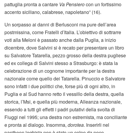
pattuglia pronta a cantare
Va Pensiero
con un fortissimo
accento siciliano, calabrese, napoletano” (16).
Un sorpasso ai danni di Berlusconi ma pure dell’area
postmissina, come Fratelli d’Italia. L’obiettivo di sottrarre
voti alla Meloni è passato anche dalla Puglia, a inizio
dicembre, dove Salvini si è recato per presentare un libro
su Salvatore Tatarella, pezzo grosso della destra pugliese
ed ex collega di Salvini stesso a Strasburgo: è stata la
celebrazione di un cognome importante per la destra
nazionale come quello dei Tatarella. Pinuccio e Salvatore
sono infatti i due politici che, forse più di ogni altro, in
Puglia e al Sud hanno retto il vessillo della destra, quella
storica, l’Msi, e quella più moderna, Alleanza nazionale,
essendo a tutti gli effetti i padri putativi della svolta di
Fiuggi nel 1995; una destra non estremista, ma conciliante
e pronta al dialogo. Insomma,
dorotea
. Inserirli nel
pantheon leghista non è stato un colpo da poco.