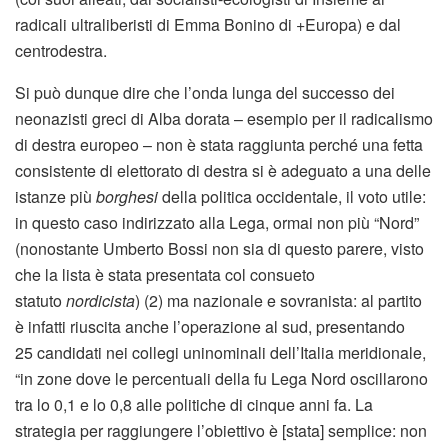
radicali ultraliberisti di Emma Bonino di +Europa) e dal
centrodestra.
Si può dunque dire che l’onda lunga del successo dei
neonazisti greci di Alba dorata – esempio per il radicalismo
di destra europeo – non è stata raggiunta perché una fetta
consistente di elettorato di destra si è adeguato a una delle
istanze più
borghesi
della politica occidentale, il voto utile:
in questo caso indirizzato alla Lega, ormai non più “Nord”
(nonostante Umberto Bossi non sia di questo parere, visto
che la lista è stata presentata col consueto
statuto
nordicista
) (2) ma nazionale e sovranista: al partito
è infatti riuscita anche l’operazione al sud, presentando
25 candidati nei collegi uninominali dell’Italia meridionale,
“in zone dove le percentuali della fu Lega Nord oscillarono
tra lo 0,1 e lo 0,8 alle politiche di cinque anni fa. La
strategia per raggiungere l’obiettivo è [stata] semplice: non