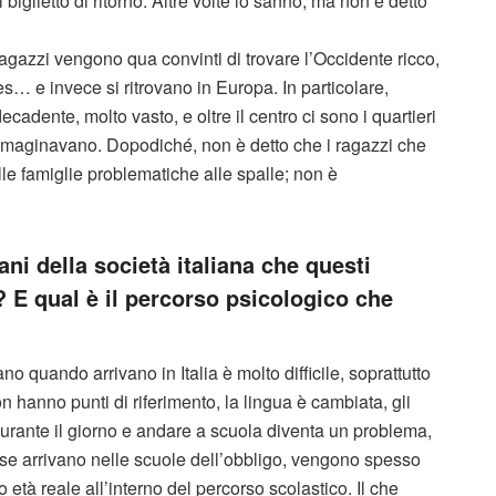
iglietto di ritorno. Altre volte lo sanno, ma non è detto
 ragazzi vengono qua convinti di trovare l’Occidente ricco,
… e invece si ritrovano in Europa. In particolare,
cadente, molto vasto, e oltre il centro ci sono i quartieri
 immaginavano. Dopodiché, non è detto che i ragazzi che
lle famiglie problematiche alle spalle; non è
ni della società italiana che questi
 E qual è il percorso psicologico che
no quando arrivano in Italia è molto difficile, soprattutto
hanno punti di riferimento, la lingua è cambiata, gli
durante il giorno e andare a scuola diventa un problema,
se arrivano nelle scuole dell’obbligo, vengono spesso
o età reale all’interno del percorso scolastico. Il che