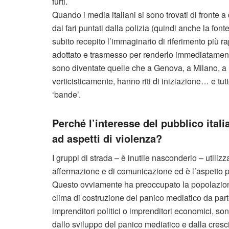
furti.
Quando i media italiani si sono trovati di fronte a
dai fari puntati dalla polizia (quindi anche la font
subito recepito l’immaginario di riferimento più 
adottato e trasmesso per renderlo immediatamente
sono diventate quelle che a Genova, a Milano, a Pe
verticisticamente, hanno riti di iniziazione… e t
‘bande’.
Perché l’interesse del pubblico ital
ad aspetti di violenza?
I gruppi di strada – è inutile nasconderlo – util
affermazione e di comunicazione ed è l’aspetto pi
Questo ovviamente ha preoccupato la popolazione
clima di costruzione del panico mediatico da part
imprenditori politici o imprenditori economici, s
dallo sviluppo del panico mediatico e dalla cresc