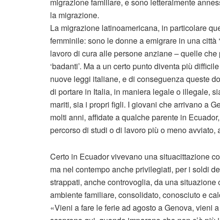
migrazione familiare, e sono letteralmente anness
la migrazione.
La migrazione latinoamericana, in particolare q
femminile: sono le donne a emigrare in una città 
lavoro di cura alle persone anziane – quelle ch
‘badanti’. Ma a un certo punto diventa più difficile
nuove leggi italiane, e di conseguenza queste do
di portare in Italia, in maniera legale o illegale, si
mariti, sia i propri figli. I giovani che arrivano 
molti anni, affidate a qualche parente in Ecuado
percorso di studi o di lavoro più o meno avviato, a
Certo in Ecuador vivevano una situacittazione cont
ma nel contempo anche privilegiati, per i soldi 
strappati, anche controvoglia, da una situazione
ambiente familiare, consolidato, conosciuto e cal
«Vieni a fare le ferie ad agosto a Genova, vieni a