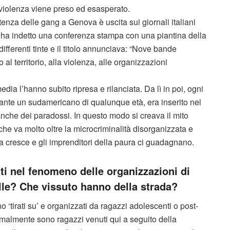
a violenza viene preso ed esasperato.
enza delle gang a Genova è uscita sui giornali italiani
izia ha indetto una conferenza stampa con una piantina della
ifferenti tinte e il titolo annunciava: “Nove bande
al territorio, alla violenza, alle organizzazioni
dia l’hanno subito ripresa e rilanciata. Da lì in poi, ogni
dante un sudamericano di qualunque età, era inserito nel
nche dei paradossi. In questo modo si creava il mito
che va molto oltre la microcriminalità disorganizzata e
a cresce e gli imprenditori della paura ci guadagnano.
ti nel fenomeno delle organizzazioni di
lle? Che vissuto hanno della strada?
o ‘tirati su’ e organizzati da ragazzi adolescenti o post-
ormalmente sono ragazzi venuti qui a seguito della