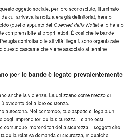
 questo oggetto sociale, per loro sconosciuto, illuminato
e da cui arrivava la notizia era già definitoria), hanno
rapido (quello appunto dei
Guerrieri della Notte
) e lo hanno
 comprensibile ai propri lettori. È così che le bande
rugia controllano le attività illegali, sono organizzate
utto questo cascame che viene associato al termine
iano per le bande è legato prevalentemente
izzano anche la violenza. La utilizzano come mezzo di
ù evidente della loro esistenza.
 autoctona. Nel contempo, tale aspetto si lega a un
e degli imprenditori della sicurezza – siano essi
ono comunque imprenditori della sicurezza – soggetti che
ita della relativa domanda di sicurezza, in qualche