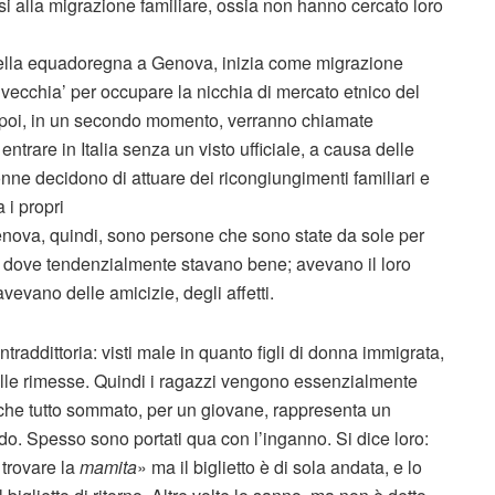
i alla migrazione familiare, ossia non hanno cercato loro
uella equadoregna a Genova, inizia come migrazione
‘vecchia’ per occupare la nicchia di mercato etnico del
e poi, in un secondo momento, verranno chiamate
 entrare in Italia senza un visto ufficiale, a causa delle
nne decidono di attuare dei ricongiungimenti familiari e
a i propri
a Genova, quindi, sono persone che sono state da sole per
r, dove tendenzialmente stavano bene; avevano il loro
vevano delle amicizie, degli affetti.
raddittoria: visti male in quanto figli di donna immigrata,
delle rimesse. Quindi i ragazzi vengono essenzialmente
 che tutto sommato, per un giovane, rappresenta un
do. Spesso sono portati qua con l’inganno. Si dice loro:
 trovare la
mamita
» ma il biglietto è di sola andata, e lo