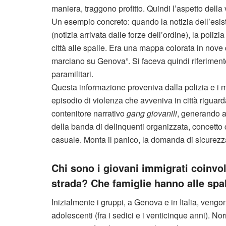
maniera, traggono profitto. Quindi l’aspetto dell
Un esempio concreto: quando la notizia dell’esist
(notizia arrivata dalle forze dell’ordine), la pol
città alle spalle. Era una mappa colorata in nove d
marciano su Genova”. Si faceva quindi riferimento 
paramilitari.
Questa informazione proveniva dalla polizia e i me
episodio di violenza che avveniva in città riguar
contenitore narrativo
gang giovanili
, generando a
della banda di delinquenti organizzata, concetto 
casuale. Monta il panico, la domanda di sicurezz
Chi sono i giovani immigrati coinvol
strada? Che famiglie hanno alle spa
Inizialmente i gruppi, a Genova e in Italia, vengon
adolescenti (fra i sedici e i venticinque anni). N