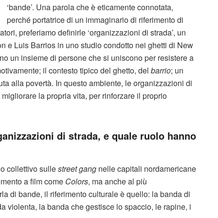
‘bande’. Una parola che è eticamente connotata,
perché portatrice di un immaginario di riferimento di
tori, preferiamo definirle ‘organizzazioni di strada’, un
n e Luis Barrios in uno studio condotto nei ghetti di New
ono un insieme di persone che si uniscono per resistere a
tivamente; il contesto tipico del ghetto, del
barrio
; un
uta alla povertà. In questo ambiente, le organizzazioni di
igliorare la propria vita, per rinforzare il proprio
anizzazioni di strada, e quale ruolo hanno
 collettivo sulle
street gang
nelle capitali nordamericane
imento a film come
Colors
, ma anche al più
la di bande, il riferimento culturale è quello: la banda di
a violenta, la banda che gestisce lo spaccio, le rapine, i