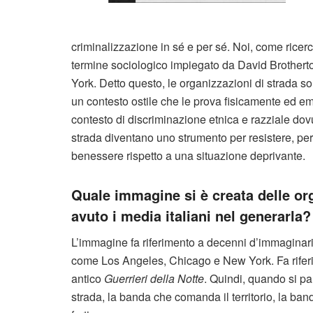
criminalizzazione in sé e per sé. Noi, come ricerca
termine sociologico impiegato da David Brotherto
York. Detto questo, le organizzazioni di strada s
un contesto ostile che le prova fisicamente ed emo
contesto di discriminazione etnica e razziale dov
strada diventano uno strumento per resistere, per m
benessere rispetto a una situazione deprivante.
Quale immagine si è creata delle org
avuto i media italiani nel generarla?
L’immagine fa riferimento a decenni d’immaginario
come Los Angeles, Chicago e New York. Fa rifer
antico
Guerrieri della Notte
. Quindi, quando si par
strada, la banda che comanda il territorio, la band