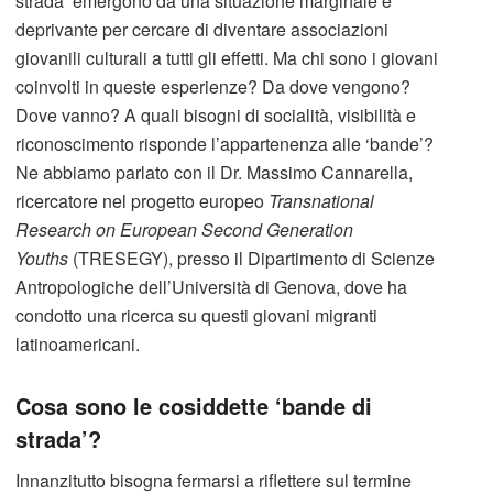
strada’ emergono da una situazione marginale e
deprivante per cercare di diventare associazioni
giovanili culturali a tutti gli effetti. Ma chi sono i giovani
coinvolti in queste esperienze? Da dove vengono?
Dove vanno? A quali bisogni di socialità, visibilità e
riconoscimento risponde l’appartenenza alle ‘bande’?
Ne abbiamo parlato con il Dr. Massimo Cannarella,
ricercatore nel progetto europeo
Transnational
Research on European Second Generation
Youths
(TRESEGY), presso il Dipartimento di Scienze
Antropologiche dell’Università di Genova, dove ha
condotto una ricerca su questi giovani migranti
latinoamericani.
Cosa sono le cosiddette ‘bande di
strada’?
Innanzitutto bisogna fermarsi a riflettere sul termine