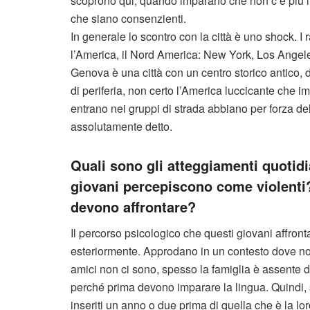
scoprono qui, quando imparano che non c’è più il b
che siano consenzienti.
In generale lo scontro con la città è uno shock. I
l’America, il Nord America: New York, Los Angeles
Genova è una città con un centro storico antico, de
di periferia, non certo l’America luccicante che
entrano nei gruppi di strada abbiano per forza de
assolutamente detto.
Quali sono gli atteggiamenti quotidia
giovani percepiscono come violenti?
devono affrontare?
Il percorso psicologico che questi giovani affronta
esteriormente. Approdano in un contesto dove non 
amici non ci sono, spesso la famiglia è assente 
perché prima devono imparare la lingua. Quindi, 
inseriti un anno o due prima di quella che è la lor