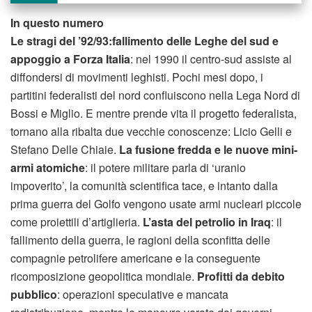
In questo numero
Le stragi del ’92/93:fallimento delle Leghe del sud e
appoggio a Forza Italia
: nel 1990 il centro-sud assiste al
diffondersi di movimenti leghisti. Pochi mesi dopo, i
partitini federalisti del nord confluiscono nella Lega Nord di
Bossi e Miglio. E mentre prende vita il progetto federalista,
tornano alla ribalta due vecchie conoscenze: Licio Gelli e
Stefano Delle Chiaie.
La fusione fredda e le nuove mini-
armi atomiche
: il potere militare parla di ‘uranio
impoverito’, la comunità scientifica tace, e intanto dalla
prima guerra del Golfo vengono usate armi nucleari piccole
come proiettili d’artiglieria.
L’asta del petrolio in Iraq
: il
fallimento della guerra, le ragioni della sconfitta delle
compagnie petrolifere americane e la conseguente
ricomposizione geopolitica mondiale.
Profitti da debito
pubblico
: operazioni speculative e mancata