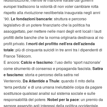
redistribuzione, mentre le manovre varate dai governi
europei tradiscono la volontà di non voler cambiare rotta
rispetto alla
rivoluzione
neoliberista inaugurata negli anni
’90.
Le fondazioni bancarie
: struttura e percorso
legislativo di un potere finanziario che la politica ha
assoggettato, per mettere nelle mani degli enti locali i lauti
profitti delle banche che la norma originaria destinava al no
profit privato.
I morti del profitto nell’era dell’azienda
totale
: più di cinquanta suicidi in tre anni tra i dipendenti di
France Télécom.
E ancora:
Calcio e fascismo
: l’uso dello ‘sport nazionale’
come strumento di consenso e propaganda fascista.
Satira
e fascismo
: storia e percorso della satira nel
Ventennio.
Da Atlantide a Thule
: quando il mito della
‘terra perduta’ e di una umana ineluttabile colpa da pagare
sostituisce qualsiasi analisi sul sistema sociale e sulle
responsabilità del potere.
Nobel per la pace
: un premio da
sempre asservito agli interessi della politica occidentale.