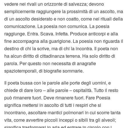
vedere nei rivali un orizzonte di salvezza; devono
semplicemente raggiungere la prossimità di un ascolto, ma
di un ascolto desiderato e non coatto, come nei rituali della
comunicazione. La poesia non comunica. La poesia
raggiunge. Entra. Scava. Infetta. Produce anticorpi e alla
fine accompagna alla guarigione. La poesia non riguarda il
destino di chi la scrive, ma di chi la incontra. Il poeta non
ha alcun diritto di cittadinanza terrena. Ha solo diritto di
parola. Per questo non necessita di anagrafie
spaziotemporali, di biografie sommarie.
Il poeta bussa con le parole alle porte degli uomini, e
chiede di dare loro – alle parole – ospitalità. Tutto il resto
può rimanere fuori. Deve rimanere fuori. Fare Poesia
significa mettersi in ascolto di tutti i respiri che si
incontrano, ascoltare mantici polmonari in cui scorre tanta
vita, come avvertire piccoli inceppi o sibili tra gli alveoli;
significa trasformarsi in aria ed entrare in circolo con i