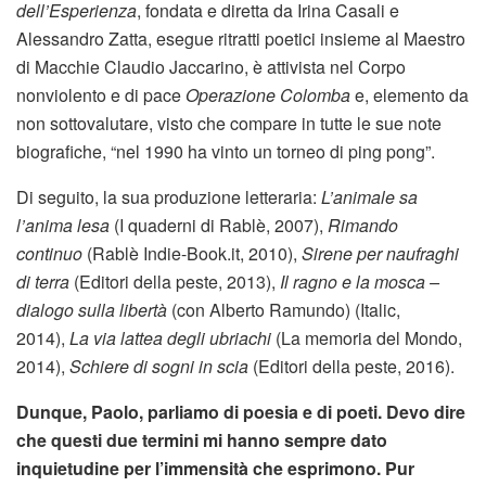
dell’Esperienza
, fondata e diretta da Irina Casali e
Alessandro Zatta, esegue ritratti poetici insieme al Maestro
di Macchie Claudio Jaccarino, è attivista nel Corpo
nonviolento e di pace
Operazione Colomba
e, elemento da
non sottovalutare, visto che compare in tutte le sue note
biografiche, “nel 1990 ha vinto un torneo di ping pong”.
Di seguito, la sua produzione letteraria:
L’animale sa
l’anima lesa
(I quaderni di Rablè, 2007),
Rimando
continuo
(Rablè Indie-Book.it, 2010),
Sirene per naufraghi
di terra
(Editori della peste, 2013),
Il ragno e la mosca –
dialogo sulla libertà
(con Alberto Ramundo) (Italic,
2014),
La via lattea degli ubriachi
(La memoria del Mondo,
2014),
Schiere di sogni in scia
(Editori della peste, 2016).
Dunque, Paolo, parliamo di poesia e di poeti. Devo dire
che questi due termini mi hanno sempre dato
inquietudine per l’immensità che esprimono. Pur