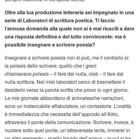
Oltre alla tua produzione letteraria sei impegnato in una
serie di Laboratori di scrittura poetica. Ti faccio
l’annosa domanda alla quale non si è mai riusciti a dare
una risposta definitiva e del tutto convincente: ma è
possibile insegnare a scrivere poesia?
Insegnare a scrivere poesia non si può, ma il contrario sì:
la poiesis dello scrivere; quello che i greci
chiamavano
poiesis
– il fare dal nulla, cioè – il fare dal
nulla scrittura. Nei miei laboratori cerco di trasmettere il
desiderio verso la parola scritta che provo io ogni giorno.
Le mie giornate abbondano di animalesche narrazioni,
sono un instancabile affabulatore, un contastorie. L’oralità
è immediatezza che necessita dell’approdo all’Altro,
attraverso il ponte della comunicazione. Scrivere, invece, è
nuotare sotto quel ponte, un’attraversata lenta, immersi in
un altro elemento – quello liquido dell’acqua – in cui si ha