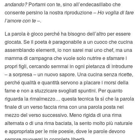
andando?
Portami con te, sino all’endecasillabo che
consente persino la nostra riproduzione –
Ho voglia di fare
l’amore con te
–.
La parola è gioco perché ha bisogno dell’altro per essere
giocata. Se il poeta è paragonabile a un cuoco che cucina
assemblando elementi, io non sarei mai uno chef, ma una
mamma di campagna che vuole solo nutrire e sfamare i
propri figli, cercando semmai in ogni pietanza di introdurre
– a sorpresa – un nuovo sapore. Una cucina senza ricette,
perché qualità e quantità servono a placare i morsi della
fame e non a stuzzicare svogliati spuntini. Per quanto
riguarda la rimalmezzo… questa tecnica fa sì che la parola
finale di un verso faccia rima con una parola posta nel
mezzo del verso successivo. Meno rigida di una rima
alternata o di una rima baciata, la sento molto più naturale
e appropriata per le mie poesie, dove le parole devono
sempre muoversi in completa libertà.