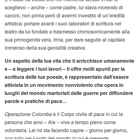
sceglievo – anche – come padre, lui stava morendo di
cancro, non prima però di avermi investito di un’eredità
artistica: portare avanti i suoi laboratori di scrittura nel
teatro da lui fondato e trasmesso cromosomicamente alla
sua primogenita vera, Irina, per dare seguito al capitale
immenso della sua genialità creativa.
Un aspetto della tua vita che ti arricchisce umanamente
e – a leggere i tuoi lavori – ti offre molti spunti per la
scrittura delle tue poesie, è rappresentato dall’essere
attivista in un movimento nonviolento che opera in
luoghi del mondo martoriati dalle guerre per diffondere
parole e pratiche di pace…
Operazione Colomba
è il Corpo civile di pace in cui la
persona che amo – Ale – vive a tempo pieno come
volontaria. Lei mi sta facendo capire – giorno per giorno,
non solo nei luoghi del mondo in cui è presente