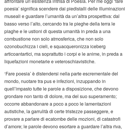
affrontare un’esistenza intrisa di Poesia. Per me oggi ‘fare
poesia’ significa scendere dai piedistalli delle illuminazioni
museali e guardare l’umanità da un’altra prospettiva: dal
basso verso l’alto, cercando tra le pieghe della terra le
piaghe e le ustioni di questa umanità in preda a una
combustione non solo atmosferica, che non solo
ozonobuchizza i cieli, e squacqueronizza iceberg
articoantartici, ma soprattutto i corpi e le anime, in preda a
liquefazioni monetarie e veteroschiavistiche.
‘Fare poesia’ è distendersi nella parte escrementale del
mondo, nuotare tra pus e infezioni, inzuppando in
quell’impasto tutte le parole a disposizione, che devono
grondare non tanto di dolore, ma del suo superamento;
occorre abbandonare a poco a poco le lamentazioni
autistiche, la garrulità di certe tristezze passeggere, e
provare a parlare di ecatombe delle mozioni, di catastrofi
d’amore; le parole devono esortare a guardare l’altra riva,