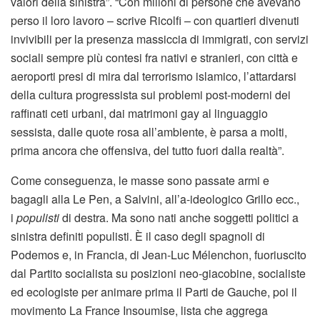
valori della sinistra”. “Con milioni di persone che avevano
perso il loro lavoro – scrive Ricolfi – con quartieri divenuti
invivibili per la presenza massiccia di immigrati, con servizi
sociali sempre più contesi fra nativi e stranieri, con città e
aeroporti presi di mira dal terrorismo islamico, l’attardarsi
della cultura progressista sui problemi post-moderni dei
raffinati ceti urbani, dai matrimoni gay al linguaggio
sessista, dalle quote rosa all’ambiente, è parsa a molti,
prima ancora che offensiva, del tutto fuori dalla realtà”.
Come conseguenza, le masse sono passate armi e
bagagli alla Le Pen, a Salvini, all’a-ideologico Grillo ecc.,
i
populisti
di destra. Ma sono nati anche soggetti politici a
sinistra definiti populisti. È il caso degli spagnoli di
Podemos e, in Francia, di Jean-Luc Mélenchon, fuoriuscito
dal Partito socialista su posizioni neo-giacobine, socialiste
ed ecologiste per animare prima il Parti de Gauche, poi il
movimento La France Insoumise, lista che aggrega