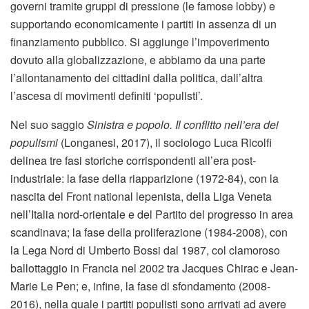
governi tramite gruppi di pressione (le famose lobby) e
supportando economicamente i partiti in assenza di un
finanziamento pubblico. Si aggiunge l’impoverimento
dovuto alla globalizzazione, e abbiamo da una parte
l’allontanamento dei cittadini dalla politica, dall’altra
l’ascesa di movimenti definiti ‘populisti’.
Nel suo saggio
Sinistra e popolo. Il conflitto nell’era dei
populismi
(Longanesi, 2017), il sociologo Luca Ricolfi
delinea tre fasi storiche corrispondenti all’era post-
industriale: la fase della riapparizione (1972-84), con la
nascita del Front national lepenista, della Liga Veneta
nell’Italia nord-orientale e del Partito del progresso in area
scandinava; la fase della proliferazione (1984-2008), con
la Lega Nord di Umberto Bossi dal 1987, col clamoroso
ballottaggio in Francia nel 2002 tra Jacques Chirac e Jean-
Marie Le Pen; e, infine, la fase di sfondamento (2008-
2016), nella quale i partiti populisti sono arrivati ad avere