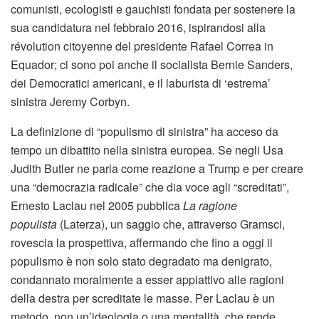
comunisti, ecologisti e gauchisti fondata per sostenere la
sua candidatura nel febbraio 2016, ispirandosi alla
révolution citoyenne del presidente Rafael Correa in
Equador; ci sono poi anche il socialista Bernie Sanders,
dei Democratici americani, e il laburista di ‘estrema’
sinistra Jeremy Corbyn.
La definizione di “populismo di sinistra” ha acceso da
tempo un dibattito nella sinistra europea. Se negli Usa
Judith Butler ne parla come reazione a Trump e per creare
una “democrazia radicale” che dia voce agli “screditati”,
Ernesto Laclau nel 2005 pubblica
La ragione
populista
(Laterza), un saggio che, attraverso Gramsci,
rovescia la prospettiva, affermando che fino a oggi il
populismo è non solo stato degradato ma denigrato,
condannato moralmente a esser appiattivo alle ragioni
della destra per screditate le masse. Per Laclau è un
metodo, non un’ideologia o una mentalità, che rende