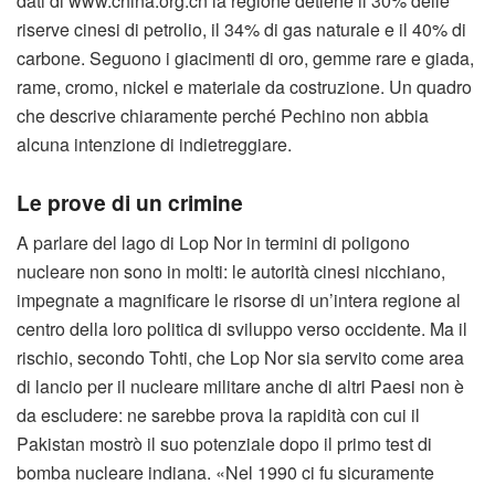
dati di www.china.org.cn la regione detiene il 30% delle
riserve cinesi di petrolio, il 34% di gas naturale e il 40% di
carbone. Seguono i giacimenti di oro, gemme rare e giada,
rame, cromo, nickel e materiale da costruzione. Un quadro
che descrive chiaramente perché Pechino non abbia
alcuna intenzione di indietreggiare.
Le prove di un crimine
A parlare del lago di Lop Nor in termini di poligono
nucleare non sono in molti: le autorità cinesi nicchiano,
impegnate a magnificare le risorse di un’intera regione al
centro della loro politica di sviluppo verso occidente. Ma il
rischio, secondo Tohti, che Lop Nor sia servito come area
di lancio per il nucleare militare anche di altri Paesi non è
da escludere: ne sarebbe prova la rapidità con cui il
Pakistan mostrò il suo potenziale dopo il primo test di
bomba nucleare indiana. «Nel 1990 ci fu sicuramente