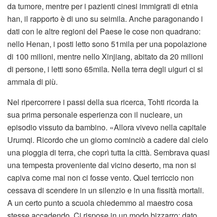
da tumore, mentre per i pazienti cinesi immigrati di etnia
han, il rapporto è di uno su seimila. Anche paragonando i
dati con le altre regioni del Paese le cose non quadrano:
nello Henan, i posti letto sono 51mila per una popolazione
di 100 milioni, mentre nello Xinjiang, abitato da 20 milioni
di persone, i letti sono 65mila. Nella terra degli uiguri ci si
ammala di più.
Nel ripercorrere i passi della sua ricerca, Tohti ricorda la
sua prima personale esperienza con il nucleare, un
episodio vissuto da bambino. «Allora vivevo nella capitale
Urumqi. Ricordo che un giorno cominciò a cadere dal cielo
una pioggia di terra, che coprì tutta la città. Sembrava quasi
una tempesta proveniente dal vicino deserto, ma non si
capiva come mai non ci fosse vento. Quel terriccio non
cessava di scendere in un silenzio e in una fissità mortali.
A un certo punto a scuola chiedemmo al maestro cosa
stesse accadendo. Ci rispose in un modo bizzarro: dato