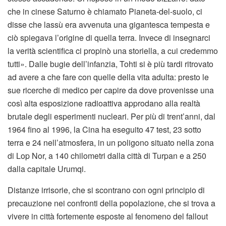
che in cinese Saturno è chiamato Pianeta-del-suolo, ci
disse che lassù era avvenuta una gigantesca tempesta e
ciò spiegava l’origine di quella terra. Invece di insegnarci
la verità scientifica ci propinò una storiella, a cui credemmo
tutti». Dalle bugie dell’infanzia, Tohti si è più tardi ritrovato
ad avere a che fare con quelle della vita adulta: presto le
sue ricerche di medico per capire da dove provenisse una
così alta esposizione radioattiva approdano alla realtà
brutale degli esperimenti nucleari. Per più di trent’anni, dal
1964 fino al 1996, la Cina ha eseguito 47 test, 23 sotto
terra e 24 nell’atmosfera, in un poligono situato nella zona
di Lop Nor, a 140 chilometri dalla città di Turpan e a 250
dalla capitale Urumqi.
Distanze irrisorie, che si scontrano con ogni principio di
precauzione nei confronti della popolazione, che si trova a
vivere in città fortemente esposte al fenomeno del fallout