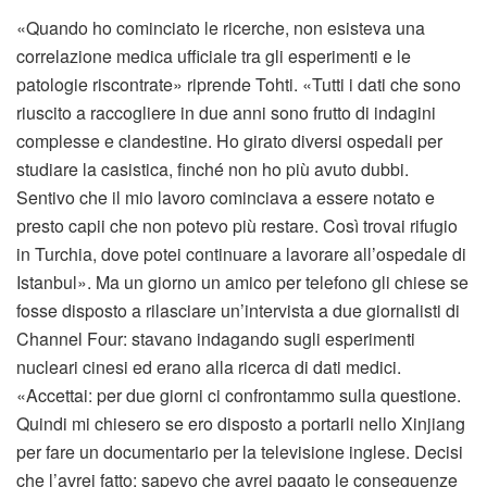
«Quando ho cominciato le ricerche, non esisteva una
correlazione medica ufficiale tra gli esperimenti e le
patologie riscontrate» riprende Tohti. «Tutti i dati che sono
riuscito a raccogliere in due anni sono frutto di indagini
complesse e clandestine. Ho girato diversi ospedali per
studiare la casistica, finché non ho più avuto dubbi.
Sentivo che il mio lavoro cominciava a essere notato e
presto capii che non potevo più restare. Così trovai rifugio
in Turchia, dove potei continuare a lavorare all’ospedale di
Istanbul». Ma un giorno un amico per telefono gli chiese se
fosse disposto a rilasciare un’intervista a due giornalisti di
Channel Four: stavano indagando sugli esperimenti
nucleari cinesi ed erano alla ricerca di dati medici.
«Accettai: per due giorni ci confrontammo sulla questione.
Quindi mi chiesero se ero disposto a portarli nello Xinjiang
per fare un documentario per la televisione inglese. Decisi
che l’avrei fatto: sapevo che avrei pagato le conseguenze