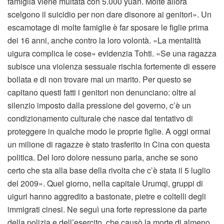
famiglia viene multata con 5.000 yuan. Molte allora
scelgono il suicidio per non dare disonore ai genitori». Un
escamotage di molte famiglie è far sposare le figlie prima
dei 16 anni, anche contro la loro volontà. «La mentalità
uigura complica le cose» evidenzia Tohti. «Se una ragazza
subisce una violenza sessuale rischia fortemente di essere
bollata e di non trovare mai un marito. Per questo se
capitano questi fatti i genitori non denunciano: oltre al
silenzio imposto dalla pressione del governo, c’è un
condizionamento culturale che nasce dal tentativo di
proteggere in qualche modo le proprie figlie. A oggi ormai
un milione di ragazze è stato trasferito in Cina con questa
politica. Del loro dolore nessuno parla, anche se sono
certo che sta alla base della rivolta che c’è stata il 5 luglio
del 2009». Quel giorno, nella capitale Urumqi, gruppi di
uiguri hanno aggredito a bastonate, pietre e coltelli degli
immigrati cinesi. Ne seguì una forte repressione da parte
della polizia e dell’esercito, che causò la morte di almeno