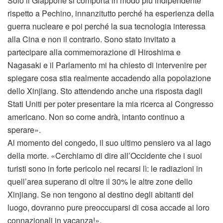
Solo il Giappone si comporta in modo più indipendente
rispetto a Pechino, innanzitutto perché ha esperienza della
guerra nucleare e poi perché la sua tecnologia interessa
alla Cina e non il contrario. Sono stato invitato a
partecipare alla commemorazione di Hiroshima e
Nagasaki e il Parlamento mi ha chiesto di intervenire per
spiegare cosa stia realmente accadendo alla popolazione
dello Xinjiang. Sto attendendo anche una risposta dagli
Stati Uniti per poter presentare la mia ricerca al Congresso
americano. Non so come andrà, intanto continuo a
sperare».
Al momento del congedo, il suo ultimo pensiero va al lago
della morte. «Cerchiamo di dire all’Occidente che i suoi
turisti sono in forte pericolo nel recarsi lì: le radiazioni in
quell’area superano di oltre il 30% le altre zone dello
Xinjiang. Se non tengono al destino degli abitanti del
luogo, dovranno pure preoccuparsi di cosa accade ai loro
connazionali in vacanza!».