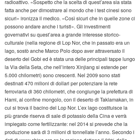
radioattivo. «Sospetto che la scelta di quest’area sia stata
fatta anche per dimostrare al mondo che i test cinesi sono
sicuri» ironizza il medico. «Così sicuri che in quelle zone ci
possono andare anche i turisti». Gli investimenti
governativi su quest’area a grande interesse storico-
culturale (nella regione di Lop Nor, che in passato era un
lago, sostò anche Marco Polo dopo aver attraversato il
deserto dei Gobi ed è stata una delle principali tappe lungo
la Via della Seta, che nell’intero Xinjiang si estende per
5.000 chilometri) sono crescenti. Nel 2009 sono stati
destinati 470 milioni di dollari per potenziare la rete
ferroviaria di 360 chilometri, che congiunge la prefettura di
Hami, al confine mongolo, con il deserto di Taklamakan, in
cui si trova il bacino del Lop Nor. L’ex lago costituisce la
più grande riserva di sale di potassio della Cina e verrà
impiegato come fertilizzante: nel 2014 si prevede che la
produzione sarà di 3 milioni di tonnellate l’anno. Secondo i