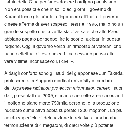
l’aiuto della Cina per far esplodere l’ordigno pachistano.
Non era possibile che in soli dieci giorni il governo di
Karachi fosse già pronto a rispondere all’India. Il governo
cinese afferma di aver sospeso i test nel 1996, ma io ho un
grande sospetto che la verità sia diversa e che altri Paesi
abbiano pagato per seppellire le scorie nucleari in questa
regione. Oggi il governo versa un rimborso ai veterani che
hanno effettuato i test nucleari: ma nessuno pensa alle
vere vittime inconsapevoli, i civili».
A dargli conforto sono gli studi del giapponese Jun Takada,
professore alla Sapporo medical university e membro
del
Japanese radiation protection information center
: i suoi
dati, presentati nel 2009, stimano che nelle aree circostanti
il poligono siano morte 750mila persone, e la produzione
nucleare cumulativa abbia superato i 200 megatoni. La più
ampia superficie di detonazione fu relativa a una bomba
termonucleare di 4 megatoni, di dieci volte più potente