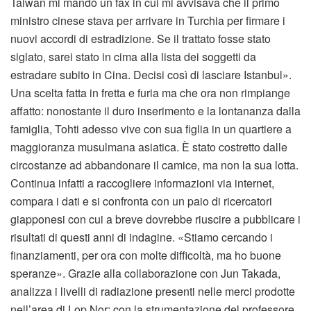
Taiwan mi mandò un fax in cui mi avvisava che il primo
ministro cinese stava per arrivare in Turchia per firmare i
nuovi accordi di estradizione. Se il trattato fosse stato
siglato, sarei stato in cima alla lista dei soggetti da
estradare subito in Cina. Decisi così di lasciare Istanbul».
Una scelta fatta in fretta e furia ma che ora non rimpiange
affatto: nonostante il duro inserimento e la lontananza dalla
famiglia, Tohti adesso vive con sua figlia in un quartiere a
maggioranza musulmana asiatica. È stato costretto dalle
circostanze ad abbandonare il camice, ma non la sua lotta.
Continua infatti a raccogliere informazioni via internet,
compara i dati e si confronta con un paio di ricercatori
giapponesi con cui a breve dovrebbe riuscire a pubblicare i
risultati di questi anni di indagine. «Stiamo cercando i
finanziamenti, per ora con molte difficoltà, ma ho buone
speranze». Grazie alla collaborazione con Jun Takada,
analizza i livelli di radiazione presenti nelle merci prodotte
nell’area di Lop Nor; con la strumentazione del professore