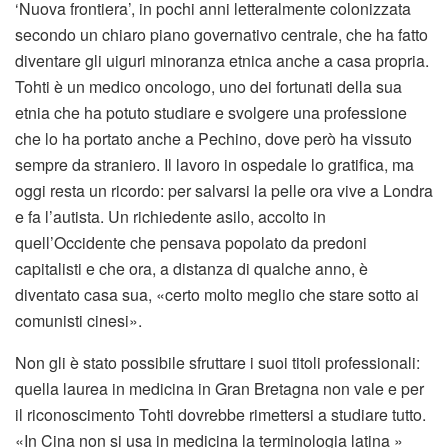
‘Nuova frontiera’, in pochi anni letteralmente colonizzata
secondo un chiaro piano governativo centrale, che ha fatto
diventare gli uiguri minoranza etnica anche a casa propria.
Tohti è un medico oncologo, uno dei fortunati della sua
etnia che ha potuto studiare e svolgere una professione
che lo ha portato anche a Pechino, dove però ha vissuto
sempre da straniero. Il lavoro in ospedale lo gratifica, ma
oggi resta un ricordo: per salvarsi la pelle ora vive a Londra
e fa l’autista. Un richiedente asilo, accolto in
quell’Occidente che pensava popolato da predoni
capitalisti e che ora, a distanza di qualche anno, è
diventato casa sua, «certo molto meglio che stare sotto ai
comunisti cinesi».
Non gli è stato possibile sfruttare i suoi titoli professionali:
quella laurea in medicina in Gran Bretagna non vale e per
il riconoscimento Tohti dovrebbe rimettersi a studiare tutto.
«In Cina non si usa in medicina la terminologia latina »