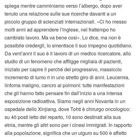
spiega mentre camminiamo verso l’albergo, dopo aver
tenuto una relazione sulle sue ricerche davanti a un
piccolo gruppo di scienziati internazionali. «Ci ho messo
molti anni ad apprendere l’inglese, nel frattempo ho
cambiato lavoro. Ma va bene così». Lo dice, ma non è
possibile credergli, lo smentisce il suo impegno quotidiano.
Da vent’anni il suo è il lavoro di un medico ricercatore, allo
studio di un fenomeno che affligge migliaia di pazienti,
iniziato per capire il perché del progressivo, massiccio
incremento di tumo ri in uno stretto giro di anni. Leucemia,
linfoma maligno, cancro ai polmoni: tutte manifestazioni
che gli hanno fatto pensare fin dall’inizio a una intensa
esposizione radioattiva. Siamo negli anni Novanta in un
ospedale dello Xinjiang, dove Tohti è chirurgo oncologico:
su 40 posti letto del reparto, 10 sono destinati alla sua
etnia, mentre gli altri sono per i cinesi immigrati. In rapporto
alla popolazione, significa che un uiguro su 500 è affetto