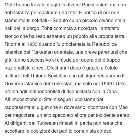
Molti hanno trovato rifugio in diversi Paesi esteri, ma non
abbastanza per costruire una rete. E poi tra di noi non
siamo molto solidali». Seduto su un piccolo divano nella
hall dell’albergo, Tohti comincia a ricordare l’antefatto
storico che ha reso estraneo un popolo alla propria terra.
Ritorna al 1933 quando fu proclamata la Repubblica
islamica del Turkestan orientale, una breve parentesi che
già l’anno successivo si chiude per opera delle truppe
nazionaliste cinesi. Dieci anni dopo è grazie all’aiuto
militare dell’Unione Sovietica che gli uiguri restaurano il
Governo islamico del Turkestan, ma solo nel 1949 l’Urss
ordina agli indipendentisti di riconciliarsi con la Cina.
All’imposizione di Stalin segue l’uccisione dei
rappresentanti uiguri che si dovevano incontrare con Mao
per negoziare, un atto spacciato allora per incidente aereo.
Ai dirigenti del Turkestan rimasti in patria non resta che
accettare le posizioni del partito comunista cinese: