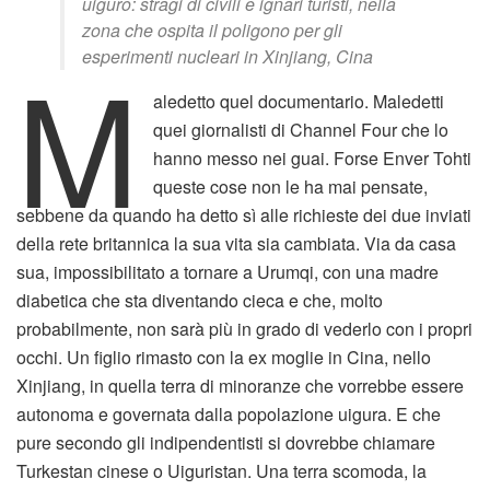
uiguro: stragi di civili e ignari turisti, nella
zona che ospita il poligono per gli
M
esperimenti nucleari in Xinjiang, Cina
aledetto quel documentario. Maledetti
quei giornalisti di Channel Four che lo
hanno messo nei guai. Forse Enver Tohti
queste cose non le ha mai pensate,
sebbene da quando ha detto sì alle richieste dei due inviati
della rete britannica la sua vita sia cambiata. Via da casa
sua, impossibilitato a tornare a Urumqi, con una madre
diabetica che sta diventando cieca e che, molto
probabilmente, non sarà più in grado di vederlo con i propri
occhi. Un figlio rimasto con la ex moglie in Cina, nello
Xinjiang, in quella terra di minoranze che vorrebbe essere
autonoma e governata dalla popolazione uigura. E che
pure secondo gli indipendentisti si dovrebbe chiamare
Turkestan cinese o Uiguristan. Una terra scomoda, la