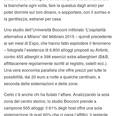
la biancheria ogni volta, fare la questua dagli amici per
poter dormire sul loro divano, o sopportare, con il sorriso e
la gentilezza, estranei per casa.
Uno studio dell’Università Bocconi intitolato “L’ospitalità
alternativa a Milano” del febbraio 2015 – quindi precedente
ai sei mesi di Expo, che hanno fatto esplodere il fenomeno
– fotografa l’esistenza di 6.800 alloggi proposti su Airbnb,
contro 455 alberghi e 398 esercizi extra-alberghieri (B&B,
affittacamere regolarmente iscritti al registro, ostelli ecc.).
Una vera economia parallela che offre prezzi per tutte le
possibilità, dai 20 euro a notte a qualche centinaio, a
seconda delle sistemazioni e delle zone.
Certo c’è anche chi ha fiutato l’affare. Analizzando la sola
zona del centro storico, lo studio Bocconi prende a
campione 505 alloggi: il 61% degli host offre una sola
sistemazione (è quel 60% che ci paga l’affitto), il restante