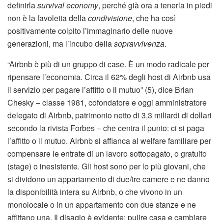
definirla
survival economy
, perché già ora a tenerla in piedi
non è la favoletta della
condivisione
, che ha così
positivamente colpito l’immaginario delle nuove
generazioni, ma l’incubo della
sopravvivenza
.
“Airbnb è più di un gruppo di case. È un modo radicale per
ripensare l’economia. Circa il 62% degli host di Airbnb usa
il servizio per pagare l’affitto o il mutuo” (5), dice Brian
Chesky – classe 1981, cofondatore e oggi amministratore
delegato di Airbnb, patrimonio netto di 3,3 miliardi di dollari
secondo la rivista Forbes – che centra il punto: ci si paga
l’affitto o il mutuo. Airbnb si affianca al welfare familiare per
compensare le entrate di un lavoro sottopagato, o gratuito
(stage) o inesistente. Gli host sono per lo più giovani, che
si dividono un appartamento di due/tre camere e ne danno
la disponibilità intera su Airbnb, o che vivono in un
monolocale o in un appartamento con due stanze e ne
affittano una. Il disagio è evidente: pulire casa e cambiare