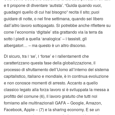
e ti propone di diventare ‘autista’. “Guida quando vuoi,
guadagni quello di cui hai bisogno” recita il sito; puoi
guidare di notte, o nel fine settimana, quando sei libero
dall’altro lavoro sottopagato. Si potrebbe anche riflettere su
come l’economia ‘digitale’ stia grattando via la terra da
sotto i piedi a quella ‘analogica’ – i tassisti, gli
albergatori… – ma questo è un altro discorso.
Di sicuro, tra i ‘se’, i ‘forse’ e i rallentamenti che
caratterizzano questa fase della globalizzazione, il
processo di sfruttamento dell’Uomo all’interno del sistema
capitalistico, italiano e mondiale, è in continua evoluzione
e non conosce momenti di arresto. Accanto a quello
classico legato alla forza lavoro si è sviluppata la messa a
profitto del comune (6), il lavoro gratuito che tutti noi
forniamo alle multinazionali GAFA – Google, Amazon,
Facebook, Apple – (7) e la sharing economy. E se un