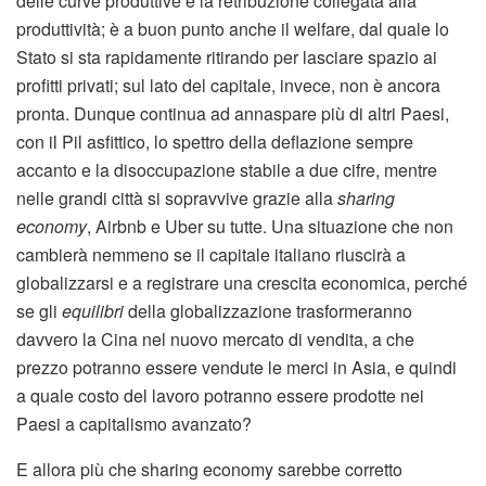
delle curve produttive e la retribuzione collegata alla
produttività; è a buon punto anche il welfare, dal quale lo
Stato si sta rapidamente ritirando per lasciare spazio ai
profitti privati; sul lato del capitale, invece, non è ancora
pronta. Dunque continua ad annaspare più di altri Paesi,
con il Pil asfittico, lo spettro della deflazione sempre
accanto e la disoccupazione stabile a due cifre, mentre
nelle grandi città si sopravvive grazie alla
sharing
economy
, Airbnb e Uber su tutte. Una situazione che non
cambierà nemmeno se il capitale italiano riuscirà a
globalizzarsi e a registrare una crescita economica, perché
se gli
equilibri
della globalizzazione trasformeranno
davvero la Cina nel nuovo mercato di vendita, a che
prezzo potranno essere vendute le merci in Asia, e quindi
a quale costo del lavoro potranno essere prodotte nei
Paesi a capitalismo avanzato?
E allora più che sharing economy sarebbe corretto