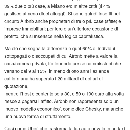
39% due o più case, a Milano e/o in altre città (il 4%
gestisce almeno dieci alloggi). Si sono quindi inseriti nel
circuito Airbnb anche proprietari di tre o più case (sfitte) e
imprese immobiliari: per loro è un’ulteriore occasione di
profitto, che si inserisce nella logica capitalistica.
Ma ciò che segna la differenza è quel 60% di individui
sottopagati o disoccupati di cui Airbnb mette a valore la
casa/camera privata, trattenendo per sé commissioni che
variano dal 9 al 15%. In meno di otto anni l’azienda
californiana ha superato i 20 miliardi di dollari di
quotazione,
mentre l’host è contento se a 30, o 50 o 100 euro alla volta
riesce a pagarsi l’affitto. Airbnb non rappresenta solo un
‘nuovo modello economico’, come dice Chesky, ma anche
una nuova forma di sfruttamento.
Così come Uber, che trasforma la tua auto privata in un taxi