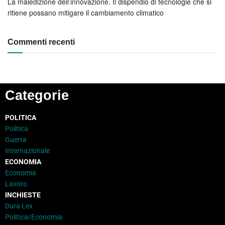
La maledizione dell’innovazione. Il dispendio di tecnologie che si
ritiene possano mitigare il cambiamento climatico
Commenti recenti
Categorie
POLITICA
Politica
Guerra
Internazionale
ECONOMIA
Economia
Lavoro
INCHIESTE
Dura Lex
Politica/Economia