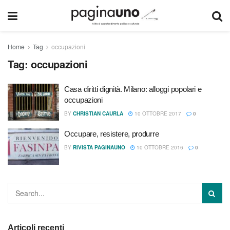
Home
Tag
occupazioni
Tag:
occupazioni
Casa diritti dignità. Milano: alloggi popolari e
occupazioni
BY
CHRISTIAN CAURLA
10 OTTOBRE 2017
0
Occupare, resistere, produrre
BY
RIVISTA PAGINAUNO
10 OTTOBRE 2016
0
Articoli recenti