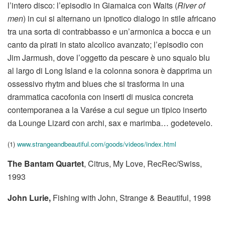
l’intero disco: l’episodio in Giamaica con Waits (
River of
men
) in cui si alternano un ipnotico dialogo in stile africano
tra una sorta di contrabbasso e un’armonica a bocca e un
canto da pirati in stato alcolico avanzato; l’episodio con
Jim Jarmush, dove l’oggetto da pescare è uno squalo blu
al largo di Long Island e la colonna sonora è dapprima un
ossessivo rhytm and blues che si trasforma in una
drammatica cacofonia con inserti di musica concreta
contemporanea a la Varése a cui segue un tipico inserto
da Lounge Lizard con archi, sax e marimba… godetevelo.
(1)
www.strangeandbeautiful.com/goods/videos/index.html
The Bantam Quartet
, Citrus, My Love, RecRec/Swiss,
1993
John Lurie,
Fishing with John, Strange & Beautiful, 1998