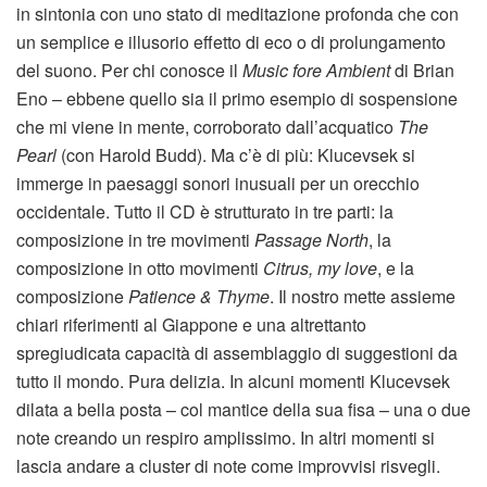
in sintonia con uno stato di meditazione profonda che con
un semplice e illusorio effetto di eco o di prolungamento
del suono. Per chi conosce il
Music fore Ambient
di Brian
Eno – ebbene quello sia il primo esempio di sospensione
che mi viene in mente, corroborato dall’acquatico
The
Pearl
(con Harold Budd). Ma c’è di più: Klucevsek si
immerge in paesaggi sonori inusuali per un orecchio
occidentale. Tutto il CD è strutturato in tre parti: la
composizione in tre movimenti
Passage North
, la
composizione in otto movimenti
Citrus, my love
, e la
composizione
Patience & Thyme
. Il nostro mette assieme
chiari riferimenti al Giappone e una altrettanto
spregiudicata capacità di assemblaggio di suggestioni da
tutto il mondo. Pura delizia. In alcuni momenti Klucevsek
dilata a bella posta – col mantice della sua fisa – una o due
note creando un respiro amplissimo. In altri momenti si
lascia andare a cluster di note come improvvisi risvegli.