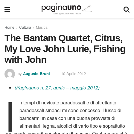
Home
Cultura
Musica
The Bantam Quartet, Citrus,
My Love John Lurie, Fishing
with John
by
Augusto Bruni
10 Aprile 2012
(Paginauno n. 27, aprile – maggio 2012)
I
n tempi di nevicate paradossali e di altrettanto
paradossali sindaci mi sono concesso il lusso di
barricarmi in casa con una buona provvista di
alimentari, legna, alcolici di vario tipo e soprattutto
una scorta sovradimensionata di musica. Ogni rumore si è