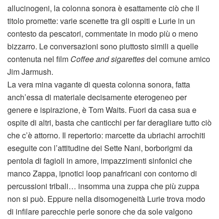
allucinogeni, la colonna sonora è esattamente ciò che il
titolo promette: varie scenette tra gli ospiti e Lurie in un
contesto da pescatori, commentate in modo più o meno
bizzarro. Le conversazioni sono piuttosto simili a quelle
contenuta nel film
Coffee and sigarettes
del comune amico
Jim Jarmush.
La vera mina vagante di questa colonna sonora, fatta
anch’essa di materiale decisamente eterogeneo per
genere e ispirazione, è Tom Waits. Fuori da casa sua e
ospite di altri, basta che canticchi per far deragliare tutto ciò
che c’è attorno. Il repertorio: marcette da ubriachi arrochiti
eseguite con l’attitudine dei Sette Nani, borborigmi da
pentola di fagioli in amore, impazzimenti sinfonici che
manco Zappa, ipnotici loop panafricani con contorno di
percussioni tribali… insomma una zuppa che più zuppa
non si può. Eppure nella disomogeneità Lurie trova modo
di infilare parecchie perle sonore che da sole valgono