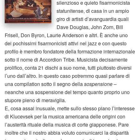
silenzioso e quieto fisarmonicista
statunitense, di casa in un ampio
giro di artisti d’avanguardia quali
Dave Douglas, John Zorn, Bill
Frisell, Don Byron, Laurie Anderson e altri. È anche uno
dei pochissimi fisarmonicisti attivi nel jazz e con questo
profilo è membro fondatore della formazione internazionale
sotto il nome di Accordion Tribe. Musicista decisamente
prolifico, conta 21 dischi a suo nome, tutti piuttosto diversi
l’uno dall’altro. In questo caso potremmo quasi parlare di
una compilation sotto il segno della
sospensione
–
neanche una sospensione del tempo quanto proprio uno
stupore pieno di meraviglia.
E, cosa assai inusuale, mette sullo stesso piano l’interesse
di Klucevsek per la musica americana delle origini con
l’austerità rituale della musica di corte giapponese. Pare
inoltre che il nostro abbia voluto comunicarci la disparità