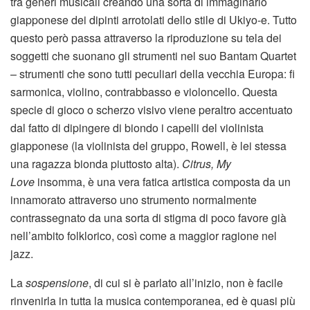
tra generi musicali creando una sorta di immaginario
giapponese dei dipinti arrotolati dello stile di Ukiyo-e. Tutto
questo però passa attraverso la riproduzione su tela dei
soggetti che suonano gli strumenti nel suo Bantam Quartet
– strumenti che sono tutti peculiari della vecchia Europa: fi
sarmonica, violino, contrabbasso e violoncello. Questa
specie di gioco o scherzo visivo viene peraltro accentuato
dal fatto di dipingere di biondo i capelli del violinista
giapponese (la violinista del gruppo, Rowell, è lei stessa
una ragazza bionda piuttosto alta).
Citrus, My
Love
insomma, è una vera fatica artistica composta da un
innamorato attraverso uno strumento normalmente
contrassegnato da una sorta di stigma di poco favore già
nell’ambito folklorico, così come a maggior ragione nel
jazz.
La
sospensione
, di cui si è parlato all’inizio, non è facile
rinvenirla in tutta la musica contemporanea, ed è quasi più