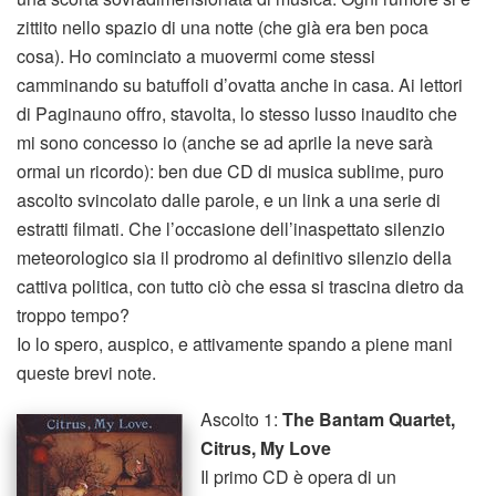
zittito nello spazio di una notte (che già era ben poca
cosa). Ho cominciato a muovermi come stessi
camminando su batuffoli d’ovatta anche in casa. Ai lettori
di Paginauno offro, stavolta, lo stesso lusso inaudito che
mi sono concesso io (anche se ad aprile la neve sarà
ormai un ricordo): ben due CD di musica sublime, puro
ascolto svincolato dalle parole, e un link a una serie di
estratti filmati. Che l’occasione dell’inaspettato silenzio
meteorologico sia il prodromo al definitivo silenzio della
cattiva politica, con tutto ciò che essa si trascina dietro da
troppo tempo?
Io lo spero, auspico, e attivamente spando a piene mani
queste brevi note.
Ascolto 1:
The Bantam Quartet,
Citrus, My Love
Il primo CD è opera di un