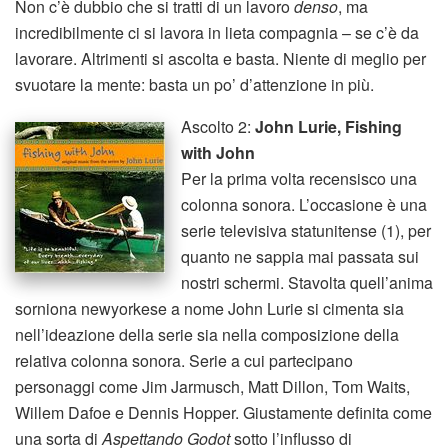
Non c’è dubbio che si tratti di un lavoro
denso
, ma
incredibilmente ci si lavora in lieta compagnia – se c’è da
lavorare. Altrimenti si ascolta e basta. Niente di meglio per
svuotare la mente: basta un po’ d’attenzione in più.
Ascolto 2:
John Lurie, Fishing
with John
Per la prima volta recensisco una
colonna sonora. L’occasione è una
serie televisiva statunitense (1), per
quanto ne sappia mai passata sui
nostri schermi. Stavolta quell’anima
sorniona newyorkese a nome John Lurie si cimenta sia
nell’ideazione della serie sia nella composizione della
relativa colonna sonora. Serie a cui partecipano
personaggi come Jim Jarmusch, Matt Dillon, Tom Waits,
Willem Dafoe e Dennis Hopper. Giustamente definita come
una sorta di
Aspettando Godot
sotto l’influsso di