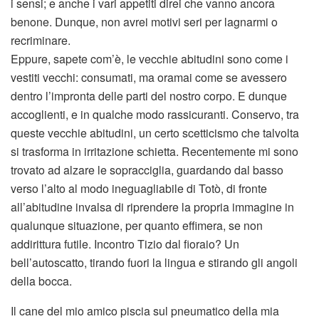
i sensi; e anche i vari appetiti direi che vanno ancora
benone. Dunque, non avrei motivi seri per lagnarmi o
recriminare.
Eppure, sapete com’è, le vecchie abitudini sono come i
vestiti vecchi: consumati, ma oramai come se avessero
dentro l’impronta delle parti del nostro corpo. E dunque
accoglienti, e in qualche modo rassicuranti. Conservo, tra
queste vecchie abitudini, un certo scetticismo che talvolta
si trasforma in irritazione schietta. Recentemente mi sono
trovato ad alzare le sopracciglia, guardando dal basso
verso l’alto al modo ineguagliabile di Totò, di fronte
all’abitudine invalsa di riprendere la propria immagine in
qualunque situazione, per quanto effimera, se non
addirittura futile. Incontro Tizio dal fioraio? Un
bell’autoscatto, tirando fuori la lingua e stirando gli angoli
della bocca.
Il cane del mio amico piscia sul pneumatico della mia