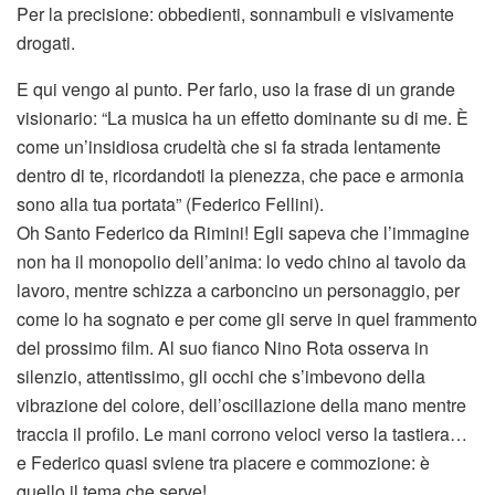
Per la precisione: obbedienti, sonnambuli e visivamente
drogati.
E qui vengo al punto. Per farlo, uso la frase di un grande
visionario: “La musica ha un effetto dominante su di me. È
come un’insidiosa crudeltà che si fa strada lentamente
dentro di te, ricordandoti la pienezza, che pace e armonia
sono alla tua portata” (Federico Fellini).
Oh Santo Federico da Rimini! Egli sapeva che l’immagine
non ha il monopolio dell’anima: lo vedo chino al tavolo da
lavoro, mentre schizza a carboncino un personaggio, per
come lo ha sognato e per come gli serve in quel frammento
del prossimo film. Al suo fianco Nino Rota osserva in
silenzio, attentissimo, gli occhi che s’imbevono della
vibrazione del colore, dell’oscillazione della mano mentre
traccia il profilo. Le mani corrono veloci verso la tastiera…
e Federico quasi sviene tra piacere e commozione: è
quello il tema che serve!