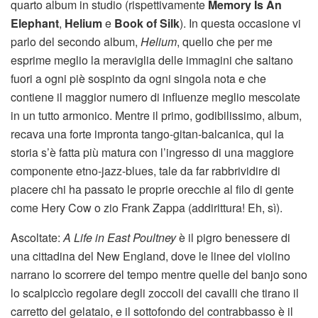
quarto album in studio (rispettivamente
Memory Is An
Elephant
,
Helium
e
Book of Silk
). In questa occasione vi
parlo del secondo album,
Helium
, quello che per me
esprime meglio la meraviglia delle immagini che saltano
fuori a ogni piè sospinto da ogni singola nota e che
contiene il maggior numero di influenze meglio mescolate
in un tutto armonico. Mentre il primo, godibilissimo, album,
recava una forte impronta tango-gitan-balcanica, qui la
storia s’è fatta più matura con l’ingresso di una maggiore
componente etno-jazz-blues, tale da far rabbrividire di
piacere chi ha passato le proprie orecchie al filo di gente
come Hery Cow o zio Frank Zappa (addirittura! Eh, sì).
Ascoltate:
A Life in East Poultney
è il pigro benessere di
una cittadina del New England, dove le linee del violino
narrano lo scorrere del tempo mentre quelle del banjo sono
lo scalpiccìo regolare degli zoccoli dei cavalli che tirano il
carretto del gelataio, e il sottofondo del contrabbasso è il