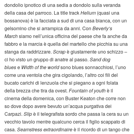
dondolio ipnotico di una sedia a dondolo sulla veranda
della casa del parroco. La title track
Helium
(quasi una
bossanova) è la facciata a sud di una casa bianca, con un
gelsomino che si arrampica da anni. Con
Beverly’s
March
siamo nell’unica officina del paese che fa anche da
fabbro e la marcia è quella del martello che picchia su una
stanga da raddrizzare.
Scrap
è giustamente uno schizzo –
ci ho visto un gruppo di anatre al passo.
Sand dog
blues
e
Width of the world
sono blues sonnacchiosi, l’uno
come una ventola che gira cigolando, l’altro coi fili del
bucato carichi di lenzuola che si piegano a ogni folata
della brezza che tira da ovest.
Fountain of youth
è il
cinema della domenica, con Buster Keaton che corre non
so dove dopo avere bevuto un’acqua purgativa dei
Carpazi.
Slip
è il telegrafista sordo che passa la cera su un
vecchio tavolo mentre qualcuno cerca il figlio scappato di
casa.
Seamstress extraordinaire
è il ricordo di un tango che