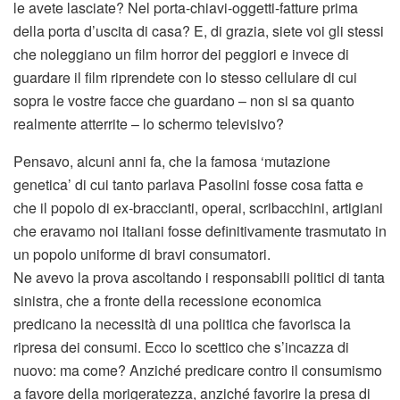
le avete lasciate? Nel porta-chiavi-oggetti-fatture prima
della porta d’uscita di casa? E, di grazia, siete voi gli stessi
che noleggiano un film horror dei peggiori e invece di
guardare il film riprendete con lo stesso cellulare di cui
sopra le vostre facce che guardano – non si sa quanto
realmente atterrite – lo schermo televisivo?
Pensavo, alcuni anni fa, che la famosa ‘mutazione
genetica’ di cui tanto parlava Pasolini fosse cosa fatta e
che il popolo di ex-braccianti, operai, scribacchini, artigiani
che eravamo noi italiani fosse definitivamente trasmutato in
un popolo uniforme di bravi consumatori.
Ne avevo la prova ascoltando i responsabili politici di tanta
sinistra, che a fronte della recessione economica
predicano la necessità di una politica che favorisca la
ripresa dei consumi. Ecco lo scettico che s’incazza di
nuovo: ma come? Anziché predicare contro il consumismo
a favore della morigeratezza, anziché favorire la presa di