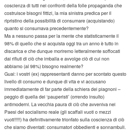
coscienza di tutti nei confronti della folle propaganda che
costruisce bisogni fittizi, la mia sinistra predica per il
ripristino della possibilità di consumare (acquistando)
quanto si consumava precedentemente?
Ma a nessuno passa per la mente che statisticamente il
98% di quello che si acquista oggi tra un anno è tutto in
discarica e che dunque moriremo letteralmente soffocati
dai rifiuti di ciò che imballa e avvolge ciò di cui non
abbiamo (al 98%) bisogno realmente?
Guai: i vostri (ex) rappresentanti danno per scontato questo
livello di consumo e dunque di vita e vi accusano
immediatamente di far parte della schiera dei piagnoni –
peggio di quella dei ‘pauperisti’ (orrendo insulto)
antimoderni. La vecchia paura di ciò che avveniva nei
Paesi del socialismo reale (gli scaffali vuoti o mezzi
vuoti!!!!!) ha definitivamente trionfato sulla coscienza di ciò
che siamo diventati: consumatori obbedienti e sonnambuli.