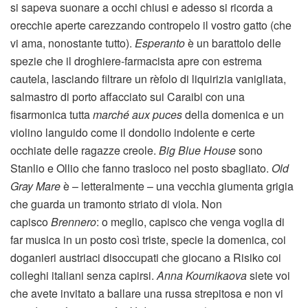
si sapeva suonare a occhi chiusi e adesso si ricorda a
orecchie aperte carezzando contropelo il vostro gatto (che
vi ama, nonostante tutto).
Esperanto
è un barattolo delle
spezie che il droghiere-farmacista apre con estrema
cautela, lasciando filtrare un rèfolo di liquirizia vanigliata,
salmastro di porto affacciato sui Caraibi con una
fisarmonica tutta
marché aux puces
della domenica e un
violino languido come il dondolio indolente e certe
occhiate delle ragazze creole.
Big Blue House
sono
Stanlio e Ollio che fanno trasloco nel posto sbagliato.
Old
Gray Mare
è – letteralmente – una vecchia giumenta grigia
che guarda un tramonto striato di viola. Non
capisco
Brennero
: o meglio, capisco che venga voglia di
far musica in un posto così triste, specie la domenica, coi
doganieri austriaci disoccupati che giocano a Risiko coi
colleghi italiani senza capirsi.
Anna Kournikaova
siete voi
che avete invitato a ballare una russa strepitosa e non vi