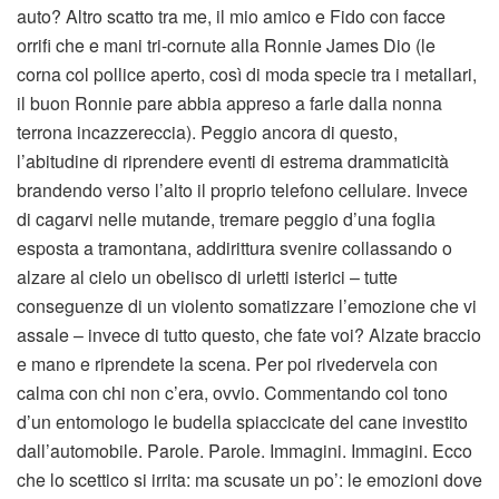
auto? Altro scatto tra me, il mio amico e Fido con facce
orrifi che e mani tri-cornute alla Ronnie James Dio (le
corna col pollice aperto, così di moda specie tra i metallari,
il buon Ronnie pare abbia appreso a farle dalla nonna
terrona incazzereccia). Peggio ancora di questo,
l’abitudine di riprendere eventi di estrema drammaticità
brandendo verso l’alto il proprio telefono cellulare. Invece
di cagarvi nelle mutande, tremare peggio d’una foglia
esposta a tramontana, addirittura svenire collassando o
alzare al cielo un obelisco di urletti isterici – tutte
conseguenze di un violento somatizzare l’emozione che vi
assale – invece di tutto questo, che fate voi? Alzate braccio
e mano e riprendete la scena. Per poi rivedervela con
calma con chi non c’era, ovvio. Commentando col tono
d’un entomologo le budella spiaccicate del cane investito
dall’automobile. Parole. Parole. Immagini. Immagini. Ecco
che lo scettico si irrita: ma scusate un po’: le emozioni dove