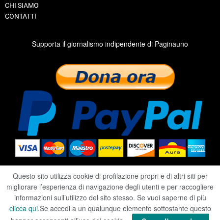
CHI SIAMO
CONTATTI
Supporta il giornalismo indipendente di Paginauno
Questo sito utilizza cookie di profilazione propri e di altri siti per
migliorare l’esperienza di navigazione degli utenti e per raccogliere
2020 ©
RIVISTA PAGINAUNO
informazioni sull’utilizzo del sito stesso. Se vuoi saperne di più
clicca qui
.Se accedi a un qualunque elemento sottostante questo
PRIVACY
|
COOKIE
|
TERMINI