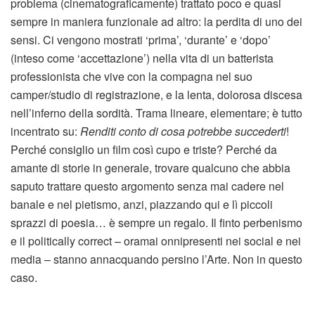
problema (cinematograficamente) trattato poco e quasi
sempre in maniera funzionale ad altro: la perdita di uno dei
sensi. Ci vengono mostrati ‘prima’, ‘durante’ e ‘dopo’
(inteso come ‘accettazione’) nella vita di un batterista
professionista che vive con la compagna nel suo
camper/studio di registrazione, e la lenta, dolorosa discesa
nell’inferno della sordità. Trama lineare, elementare; è tutto
incentrato su:
Renditi conto di cosa potrebbe succederti
!
Perché consiglio un film così cupo e triste? Perché da
amante di storie in generale, trovare qualcuno che abbia
saputo trattare questo argomento senza mai cadere nel
banale e nel pietismo, anzi, piazzando qui e lì piccoli
sprazzi di poesia… è sempre un regalo. Il finto perbenismo
e il politically correct – oramai onnipresenti nei social e nei
media – stanno annacquando persino l’Arte. Non in questo
caso.