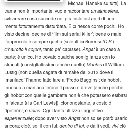
Michael Haneke su tutti). La
trama non è importante; vuole raccontare
un’atmosfera
,
sviscerare cosa succede nei più insidiosi antri di una
mente fottutamente disturbata. E ci riesce come pochi. Ho
visto decine, decine di ‘film sui serial killer’; bene o male
l’approccio è sempre quello (scientifico/forense/
C.S.I.
c’hairotto li cojoni
, tanto pe’ capisse).
Angst
è un caso a
parte; è unico. Ho trovato qualche somiglianza con lo
stracult (consigliatissimo anche quello)
Maniac
di William
Lustig (non quella cagata di remake del 2012 dove il
‘maniaco’ l’hanno fatto fare a ‘Frodo Baggins’; da hobbit
innocuo a maniaco feroce il passo è breve [anche perché
gli hobbit con quelle gambette non è che potessero esibirsi
in falcate à la Carl Lewis]), ciononostante, a costo di
ripetermi, è
unico
. Ogni tanto utilizzo l’aggettivo
esperienziale
; dopo aver visto
Angst
non so se potrò usarlo
ancora; cioè, sei lì con lui,
dentro di lui
, e da lì vedi,
vivi
ciò