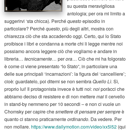
su questa meravigliosa
antologia; per ora mi limito a
suggerirvi ‘sta chicca). Perché
questo
episodio in
particolare? Perché
questo
, più degli altri, mostra con
chiarezza ciò che sta accadendo oggi. Certo, qui lo Stato
proibisce i libri e condanna a morte chi li legge mentre noi
possiamo ancora leggere ciò che vogliamo e andare in
libreria…
tecnicamente
… per
ora
… Ciò che mi ha folgorato
è come ci viene presentato “lo Stato”, in particolare una
delle sue principali ‘incarnazioni’: la figura del ‘cancelliere’;
cioè: guardatelo, poi ditemi se non sembra
Quello Lì
. Sì,
proprio lui! Il protagonista invece è tutti noi:
noi
poràcci che
abbiamo deciso di resistere e di non mettere
mai
il cervello
in stand-by nemmeno per 10 secondi – e non ci vuole un
Chomsky per capire che
smettere di pensare per sempre
è
quanto ci stanno praticamente
ordinando
. Da vedere. Per
non mollare.
https://www.dailymotion.com/video/xx5l52
(qui