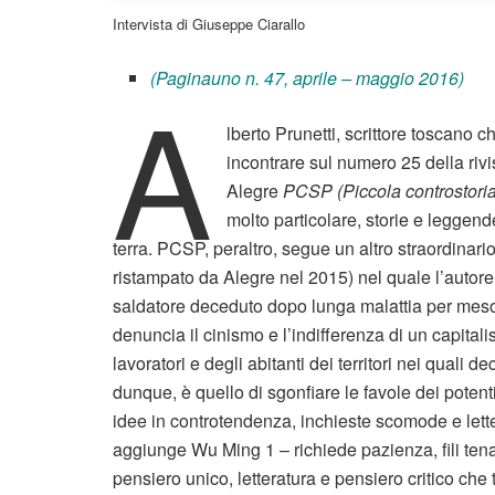
Intervista di Giuseppe Ciarallo
(Paginauno n. 47, aprile – maggio 2016)
A
lberto Prunetti, scrittore toscano 
incontrare sul numero 25 della riv
Alegre
PCSP (Piccola controstori
molto particolare, storie e leggende
terra. PCSP, peraltro, segue un altro straordinari
ristampato da Alegre nel 2015) nel quale l’autore, 
saldatore deceduto dopo lunga malattia per mesote
denuncia il cinismo e l’indifferenza di un capital
lavoratori e degli abitanti dei territori nei quali de
dunque, è quello di sgonfiare le favole dei potenti
idee in controtendenza, inchieste scomode e letter
aggiunge Wu Ming 1 – richiede pazienza, fili tena
pensiero unico, letteratura e pensiero critico che