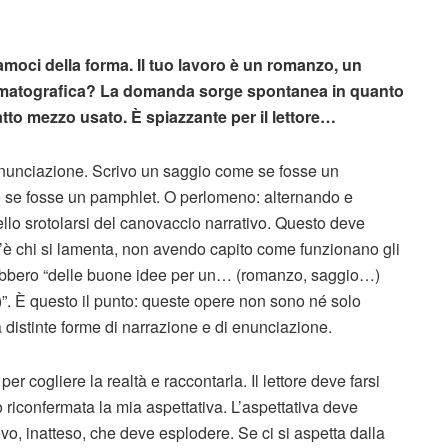
moci della forma. Il tuo lavoro è un romanzo, un
ematografica? La domanda sorge spontanea in quanto
satto mezzo usato. È spiazzante per il lettore…
enunciazione. Scrivo un saggio come se fosse un
se fosse un pamphlet. O perlomeno: alternando e
llo srotolarsi del canovaccio narrativo. Questo deve
e c’è chi si lamenta, non avendo capito come funzionano gli
arebbero “delle buone idee per un… (romanzo, saggio…)
. È questo il punto: queste opere non sono né solo
distinte forme di narrazione e di enunciazione.
er cogliere la realtà e raccontarla. Il lettore deve farsi
 riconfermata la mia aspettativa. L’aspettativa deve
vo, inatteso, che deve esplodere. Se ci si aspetta dalla