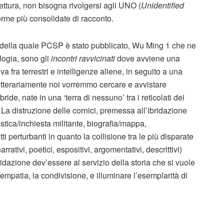
lettura, non bisogna rivolgersi agli UNO (
Unidentified
 forme più consolidate di racconto.
no della quale PCSP è stato pubblicato, Wu Ming 1 che ne
ologia, sono gli
incontri ravvicinati
dove avviene una
a fra terrestri e intelligenze aliene, in seguito a una
letterariamente noi vorremmo cercare e avvistare
bride, nate in una ‘terra di nessuno’ tra i reticolati dei
. La distruzione delle cornici, premessa all’ibridazione
stica/inchiesta militante, biografia/mappa,
perturbanti in quanto la collisione tra le più disparate
arrativi, poetici, espositivi, argomentativi, descrittivi)
dazione dev’essere al servizio della storia che si vuole
l’empatia, la condivisione, e illuminare l’esemplarità di