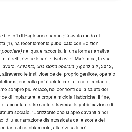
che i lettori di Paginauno hanno già avuto modo di
ista (1), ha recentemente pubblicato con Edizioni
a popolare)
nel quale racconta, in una forma narrativa
 di ribelli, rivoluzionari e rivoltosi di Maremma, la sua
o lavoro,
Amianto, una storia operaia
(Agenzia X, 2012,
attraverso le tristi vicende del proprio genitore, operaio
lioma, contratta per ripetuto contatto con l’amianto,
ismo sempre più vorace, nei confronti della salute dei
cide di impiantare le proprie micidiali fabbriche. Il fine,
 e raccontare altre storie attraverso la pubblicazione di
atura sociale. “L’orizzonte che si apre davanti a noi –
ci di una narrazione disintossicata dalle scorie del
 tendano al cambiamento, alla rivoluzione”.