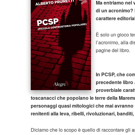
Ma entriamo nel v
di un acronimo? È
carattere editoria
È solo un gioco te
l’acronimo, alla di
pagine del libro.
In PCSP, che come
precedente libro
proverbiale caratt
toscanacci che popolano le terre della Maremma
personaggi quasi mitologici che mai avranno l’o
renitenti alla leva, ribelli, rivoluzionari, bandi
Diciamo che lo scopo è quello di raccontare gli an