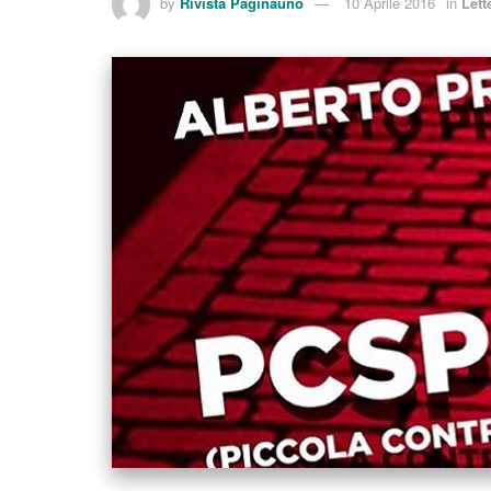
by
Rivista Paginauno
10 Aprile 2016
in
Lett