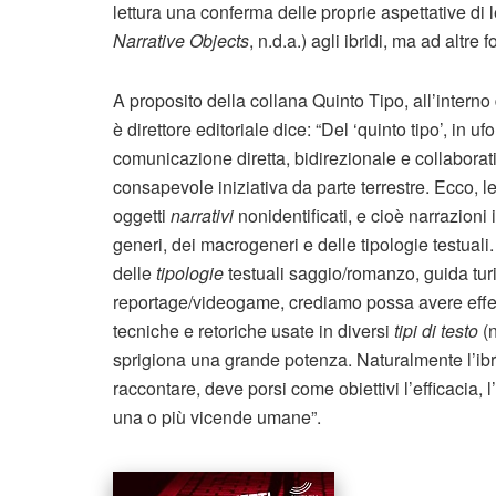
lettura una conferma delle proprie aspettative di 
Narrative Objects
, n.d.a.) agli ibridi, ma ad altre
A proposito della collana Quinto Tipo, all’inter
è direttore editoriale dice: “Del ‘quinto tipo’, in uf
comunicazione diretta, bidirezionale e collaborativ
consapevole iniziativa da parte terrestre. Ecco, 
oggetti
narrativi
nonidentificati, e cioè narrazioni i
generi, dei macrogeneri e delle tipologie testuali
delle
tipologie
testuali saggio/romanzo, guida turi
reportage/videogame, crediamo possa avere effetti 
tecniche e retoriche usate in diversi
tipi di testo
(n
sprigiona una grande potenza. Naturalmente l’ibri
raccontare, deve porsi come obiettivi l’efficacia, 
una o più vicende umane”.