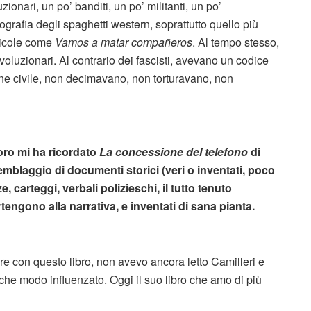
ionari, un po’ banditi, un po’ militanti, un po’
nografia degli spaghetti western, soprattutto quello più
llicole come
Vamos a matar compañeros
. Al tempo stesso,
rivoluzionari. Al contrario dei fascisti, avevano un codice
ne civile, non decimavano, non torturavano, non
avoro mi ha ricordato
La concessione del telefono
di
emblaggio di documenti storici (veri o inventati, poco
carteggi, verbali polizieschi, il tutto tenuto
ngono alla narrativa, e inventati di sana pianta.
e con questo libro, non avevo ancora letto Camilleri e
che modo influenzato. Oggi il suo libro che amo di più