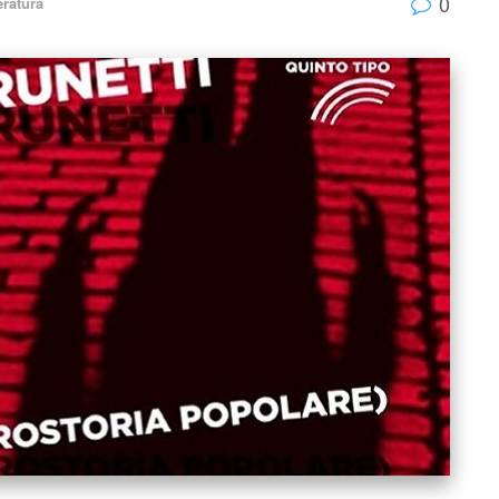
0
eratura