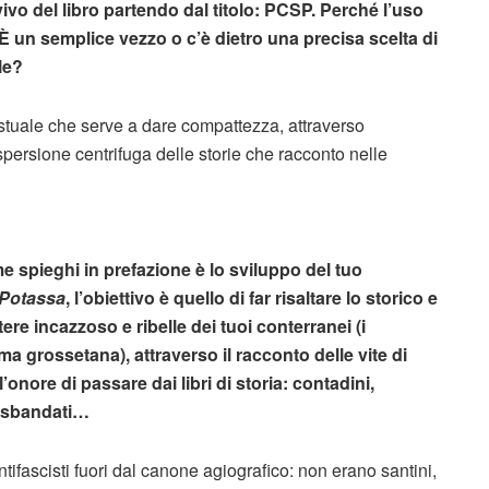
ivo del libro partendo dal titolo: PCSP. Perché l’uso
 un semplice vezzo o c’è dietro una precisa scelta di
le?
stuale che serve a dare compattezza, attraverso
spersione centrifuga delle storie che racconto nelle
 spieghi in prefazione è lo sviluppo del tuo
Potassa
, l’obiettivo è quello di far risaltare lo storico e
ere incazzoso e ribelle dei tuoi conterranei (i
 grossetana), attraverso il racconto delle vite di
nore di passare dai libri di storia: contadini,
ti, sbandati…
tifascisti fuori dal canone agiografico: non erano santini,