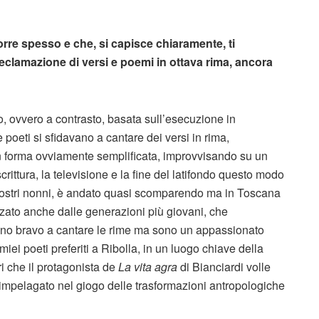
orre spesso e che, si capisce chiaramente, ti
eclamazione di versi e poemi in ottava rima, ancora
to, ovvero a contrasto, basata sull’esecuzione in
poeti si sfidavano a cantare dei versi in rima,
 in forma ovviamente semplificata, improvvisando su un
rittura, la televisione e la fine del latifondo questo modo
 nostri nonni, è andato quasi scomparendo ma in Toscana
zzato anche dalle generazioni più giovani, che
sono bravo a cantare le rime ma sono un appassionato
miei poeti preferiti a Ribolla, in un luogo chiave della
ri che il protagonista de
La vita agra
di Bianciardi volle
 impelagato nel giogo delle trasformazioni antropologiche