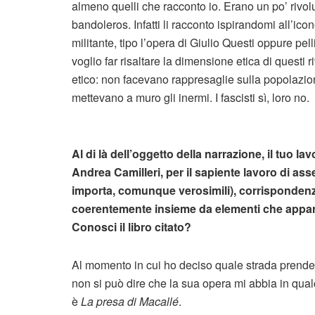
almeno quelli che racconto io. Erano un po’ rivoluz
bandoleros. Infatti li racconto ispirandomi all’ico
militante, tipo l’opera di Giulio Questi oppure pe
voglio far risaltare la dimensione etica di questi 
etico: non facevano rappresaglie sulla popolazio
mettevano a muro gli inermi. I fascisti sì, loro no.
Al di là dell’oggetto della narrazione, il tuo l
Andrea Camilleri, per il sapiente lavoro di ass
importa, comunque verosimili), corrispondenze, 
coerentemente insieme da elementi che apparte
Conosci il libro citato?
Al momento in cui ho deciso quale strada prender
non si può dire che la sua opera mi abbia in qual
è
La presa di Macallé
.