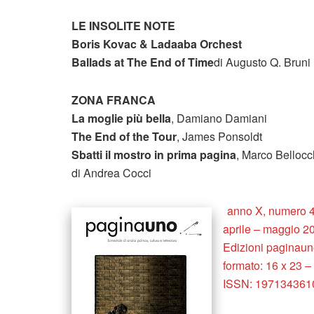
LE INSOLITE NOTE
Boris Kovac & Ladaaba Orchest
Ballads at The End of Time
di Augusto Q. Bruni
ZONA FRANCA
La moglie più bella
, Damiano Damiani
The End of the Tour
, James Ponsoldt
Sbatti il mostro in prima pagina
, Marco Bellocc
di Andrea Cocci
anno X, numero 
aprile – maggio 2
Edizioni paginau
formato: 16 x 23 –
ISSN: 197134361