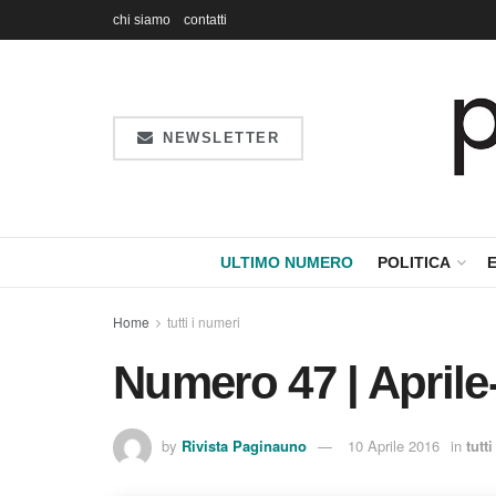
chi siamo
contatti
NEWSLETTER
ULTIMO NUMERO
POLITICA
Home
tutti i numeri
Numero 47 | April
by
Rivista Paginauno
10 Aprile 2016
in
tutt