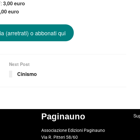
F:
3,00 euro
,00 euro
a (arretrati) o abbonati qui
Next Post
Cinismo
Paginauno
Sup
Associazione Edizioni Paginauno
Via R. Pitteri 58/60