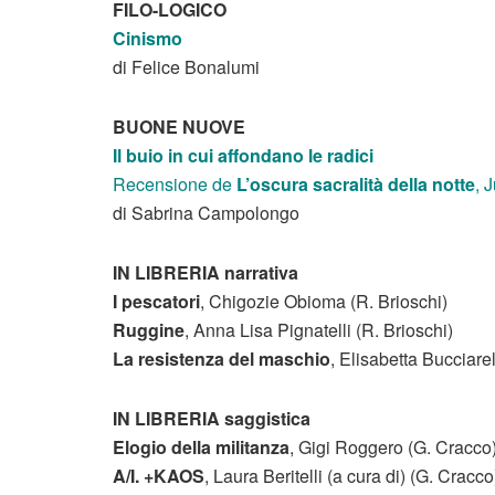
FILO-LOGICO
Cinismo
di Felice Bonalumi
BUONE NUOVE
Il buio in cui affondano le radici
Recensione de
L’oscura sacralità della notte
, 
di Sabrina Campolongo
IN LIBRERIA narrativa
I pescatori
, Chigozie Obioma (R. Brioschi)
Ruggine
, Anna Lisa Pignatelli (R. Brioschi)
La resistenza del maschio
, Elisabetta Bucciarel
IN LIBRERIA saggistica
Elogio della militanza
, Gigi Roggero (G. Cracco
A/I. +KAOS
, Laura Beritelli (a cura di) (G. Cracco