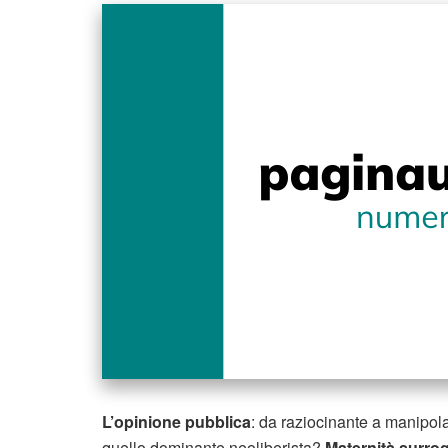
L’opinione pubblica
: da raziocinante a manipola
quello dominante neoliberista?
Maternità surro