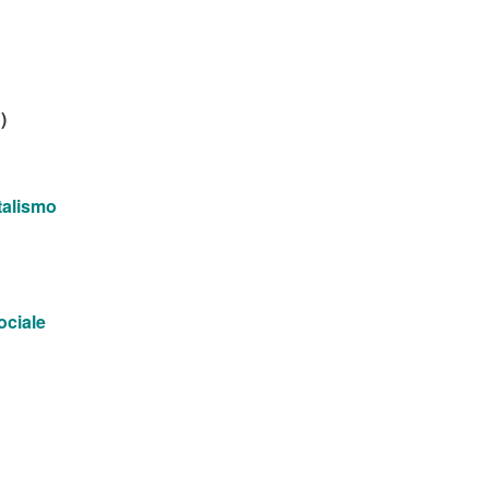
)
talismo
ociale