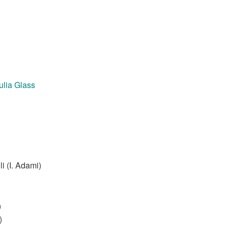
Julia Glass
li (I. Adami)
)
)