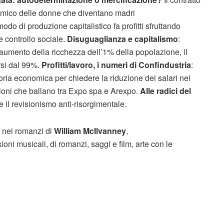
omico delle donne che diventano madri
odo di produzione capitalistico fa profitti sfruttando
e controllo sociale.
Disuguaglianza e capitalismo
:
’aumento della ricchezza dell’1% della popolazione, il
rsi dal 99%.
Profitti/lavoro, i numeri di Confindustria
:
oria economica per chiedere la riduzione dei salari nei
ilioni che ballano tra Expo spa e Arexpo.
Alle radici del
e il revisionismo anti-risorgimentale.
ro nei romanzi di
William McIlvanney
,
ioni musicali, di romanzi, saggi e film, arte con le