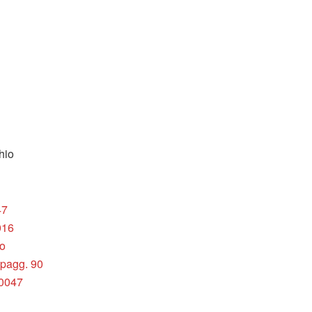
hio
47
016
no
 pagg. 90
0047