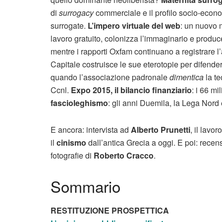
di
surrogacy
commerciale e il profilo socio-econ
surrogate.
L’impero virtuale del web
: un nuovo m
lavoro gratuito, colonizza l’immaginario e produc
mentre i rapporti Oxfam continuano a registrare l
Capitale costruisce le sue eterotopie per difende
quando l’associazione padronale
dimentica
la te
Ccnl.
Expo 2015, il bilancio finanziario
: i 66 m
fascioleghismo
: gli anni Duemila, la Lega Nord 
E ancora: intervista ad
Alberto Prunetti
, il lavo
il
cinismo
dall’antica Grecia a oggi. E poi: recens
fotografie di
Roberto Cracco
.
Sommario
RESTITUZIONE PROSPETTICA