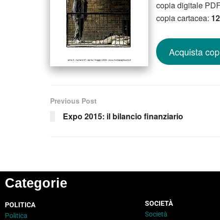
copia digitale PD
copia cartacea:
12
Acquista copi
Previous Post
Expo 2015: il bilancio finanziario
Categorie
SOCIETÀ
POLITICA
Società
Politica