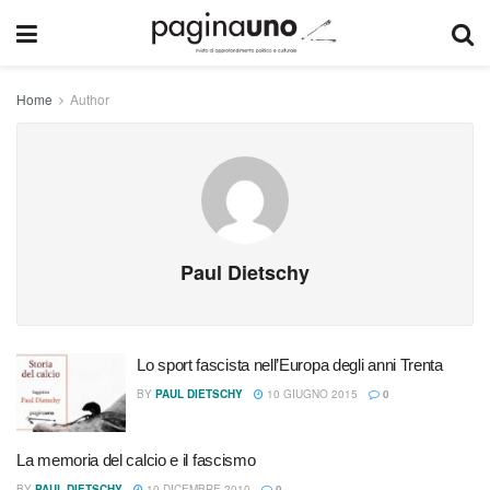
Home
Author
Paul Dietschy
Lo sport fascista nell’Europa degli anni Trenta
BY
PAUL DIETSCHY
10 GIUGNO 2015
0
La memoria del calcio e il fascismo
BY
PAUL DIETSCHY
10 DICEMBRE 2010
0