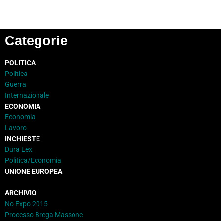
Categorie
POLITICA
Politica
Guerra
Internazionale
ECONOMIA
Economia
Lavoro
INCHIESTE
Dura Lex
Politica/Economia
UNIONE EUROPEA
ARCHIVIO
No Expo 2015
Processo Brega Massone