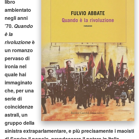
libro
ambientato
negli anni
’70.
Quando
è la
rivoluzione
è
un romanzo
pervaso di
ironia nel
quale hai
immaginato
che, per una
serie di
coincidenze
astrali, un
gruppo della
sinistra extraparlamentare, e più precisamente i maoisti
di Servire il popolo, prendessero il potere in Italia.