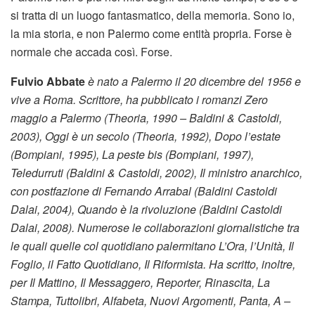
si tratta di un luogo fantasmatico, della memoria. Sono io,
la mia storia, e non Palermo come entità propria. Forse è
normale che accada così. Forse.
Fulvio Abbate
è nato a Palermo il 20 dicembre del 1956 e
vive a Roma. Scrittore, ha pubblicato i romanzi Zero
maggio a Palermo (Theoria, 1990 – Baldini & Castoldi,
2003), Oggi è un secolo (Theoria, 1992), Dopo l’estate
(Bompiani, 1995), La peste bis (Bompiani, 1997),
Teledurruti (Baldini & Castoldi, 2002), Il ministro anarchico,
con postfazione di Fernando Arrabal (Baldini Castoldi
Dalai, 2004), Quando è la rivoluzione (Baldini Castoldi
Dalai, 2008). Numerose le collaborazioni giornalistiche tra
le quali quelle col quotidiano palermitano L’Ora, l’Unità, Il
Foglio, il Fatto Quotidiano, Il Riformista. Ha scritto, inoltre,
per Il Mattino, Il Messaggero, Reporter, Rinascita, La
Stampa, Tuttolibri, Alfabeta, Nuovi Argomenti, Panta, A –