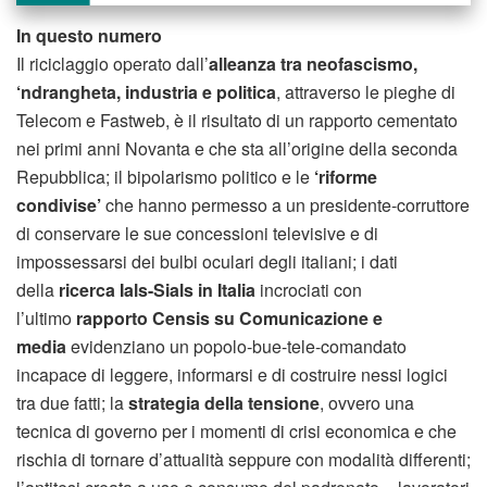
In questo numero
Il riciclaggio operato dall’
alleanza tra neofascismo,
‘ndrangheta, industria e politica
, attraverso le pieghe di
Telecom e Fastweb, è il risultato di un rapporto cementato
nei primi anni Novanta e che sta all’origine della seconda
Repubblica; il bipolarismo politico e le
‘riforme
condivise’
che hanno permesso a un presidente-corruttore
di conservare le sue concessioni televisive e di
impossessarsi dei bulbi oculari degli italiani; i dati
della
ricerca Ials-Sials in Italia
incrociati con
l’ultimo
rapporto Censis su Comunicazione e
media
evidenziano un popolo-bue-tele-comandato
incapace di leggere, informarsi e di costruire nessi logici
tra due fatti; la
strategia della tensione
, ovvero una
tecnica di governo per i momenti di crisi economica e che
rischia di tornare d’attualità seppure con modalità differenti;