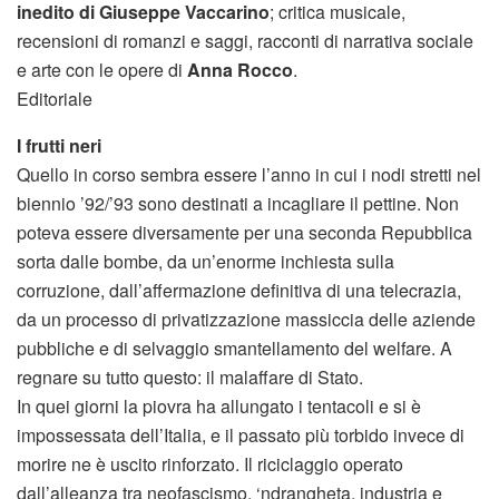
inedito di Giuseppe Vaccarino
; critica musicale,
recensioni di romanzi e saggi, racconti di narrativa sociale
e arte con le opere di
Anna Rocco
.
Editoriale
I frutti neri
Quello in corso sembra essere l’anno in cui i nodi stretti nel
biennio ’92/’93 sono destinati a incagliare il pettine. Non
poteva essere diversamente per una seconda Repubblica
sorta dalle bombe, da un’enorme inchiesta sulla
corruzione, dall’affermazione definitiva di una telecrazia,
da un processo di privatizzazione massiccia delle aziende
pubbliche e di selvaggio smantellamento del welfare. A
regnare su tutto questo: il malaffare di Stato.
In quei giorni la piovra ha allungato i tentacoli e si è
impossessata dell’Italia, e il passato più torbido invece di
morire ne è uscito rinforzato. Il riciclaggio operato
dall’alleanza tra neofascismo, ‘ndrangheta, industria e