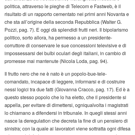
politica, attraverso le pieghe di Telecom e Fastweb, è il
risultato di un rapporto cementato nei primi anni Novanta e
che sta all’origine della seconda Repubblica (Walter G.
Pozzi, pag. 7). E oggi dà splendidi frutti neri. Il bipolarismo
politico, sorto allora, ha permesso a un presidente-
corruttore di conservare le sue concessioni televisive e di
impossessarsi dei bulbi oculari degli italiani, in cambio di
promesse mai mantenute (Nicola Loda, pag. 94).
Il frutto nero che ne è nato è un popolo-bue-tele-
comandato, incapace di leggere, informarsi e di costruire
nessi logici tra due fatti (Giovanna Cracco, pag. 17). Ed è a
questo stesso popolo che lo ha eletto, che il presidente si
appella, per evitare di dimettersi, ogniqualvolta i magistrati
lo chiamano a difendersi in tribunale. In quegli stessi anni
nasce la deregulation che decreta la fine di un pensiero di
sinistra; con la quale ai lavoratori viene sottratta ogni difesa