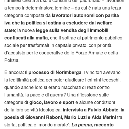
l’antitesi creata a uso e consumo del padronato – lavoratori
a tempo indeterminato/a termine – da cui è nata una terza
categoria composta da
lavoratori autonomi con partita
iva che la politica si ostina a escludere dal welfare
state
; la nuova
legge sulla vendita degli immobili
confiscati alla mafia
, che li sottrae al patrimonio pubblico
sociale per trasformali in capitale privato, con priorità
d’acquisto per le cooperative delle Forze Armate e della
Polizia.
E ancora: il
processo di Norimberga
, i vincitori avevano
la legittimità politica per poter giudicare i crimini tedeschi,
quando anche loro si erano macchiati di reati contro
l’umanità, la pace e di guerra? Una riflessione sulle
categorie di
gioco, lavoro e sport
e alcune condizioni
della loro servitù ideologica;
intervista a Fulvio Abbate
;
la
poesia di Giovanni Raboni, Mario Luzi e Alda Merini
tra
storia, politica e ‘mondo morale’;
La penna
, racconto