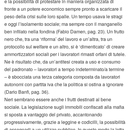
e la possibilità di protestare in maniera organizzata di
fronte a un potere economico sempre pronto a scaricare il
peso della crisi sulle loro spalle. Un tempo usava le stragi
e oggi l’isolamento sociale; ma sempre con il manganello
ben infilato nella fondina (Fabio Damen, pag. 23). Un frutto
nero che, tra una ‘riforma’ del lavoro e un’altra, tra un
protocollo sul welfare e un altro, si è ‘dimenticato’ di creare
ammortizzatori sociali per i lavoratori rimasti orfani di tutele.
Ne è risultato che, da un’antitesi creata a uso e consumo
del padronato – lavoratori a tempo indeterminato/a termine
– è sbocciata una terza categoria composta da lavoratori
autonomi con partita iva che la politica si ostina a ignorare
(Dario Banfi, pag. 36).
Neri sembrano essere anche i frutti destinati al bene
sociale. La legislazione sugli immobili confiscati alla mafia
si sposta a vantaggio del privato, accantonando
progressivamente, grazie a leggine e codicilli, la possibilità
di assegnarli a un utilizzo pubblico. In questo modo la lotta