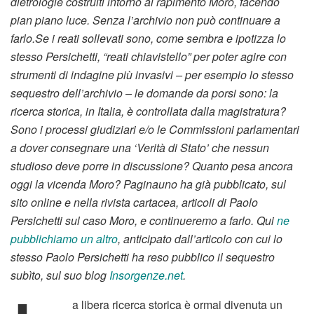
dietrologie costruiti intorno al rapimento Moro, facendo
pian piano luce. Senza l’archivio non può continuare a
farlo.Se i reati sollevati sono, come sembra e ipotizza lo
stesso Persichetti, “reati chiavistello” per poter agire con
strumenti di indagine più invasivi – per esempio lo stesso
sequestro dell’archivio – le domande da porsi sono: la
ricerca storica, in Italia, è controllata dalla magistratura?
Sono i processi giudiziari e/o le Commissioni parlamentari
a dover consegnare una ‘Verità di Stato’ che nessun
studioso deve porre in discussione? Quanto pesa ancora
oggi la vicenda Moro? Paginauno ha già pubblicato, sul
sito online e nella rivista cartacea, articoli di Paolo
Persichetti sul caso Moro, e continueremo a farlo. Qui
ne
pubblichiamo un altro
, anticipato dall’articolo con cui lo
stesso Paolo Persichetti ha reso pubblico il sequestro
subìto, sul suo blog
Insorgenze.net
.
a libera ricerca storica è ormai divenuta un