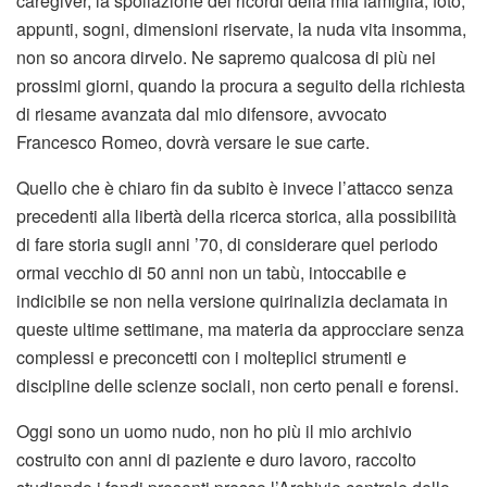
caregiver, la spoliazione dei ricordi della mia famiglia, foto,
appunti, sogni, dimensioni riservate, la nuda vita insomma,
non so ancora dirvelo. Ne sapremo qualcosa di più nei
prossimi giorni, quando la procura a seguito della richiesta
di riesame avanzata dal mio difensore, avvocato
Francesco Romeo, dovrà versare le sue carte.
Quello che è chiaro fin da subito è invece l’attacco senza
precedenti alla libertà della ricerca storica, alla possibilità
di fare storia sugli anni ’70, di considerare quel periodo
ormai vecchio di 50 anni non un tabù, intoccabile e
indicibile se non nella versione quirinalizia declamata in
queste ultime settimane, ma materia da approcciare senza
complessi e preconcetti con i molteplici strumenti e
discipline delle scienze sociali, non certo penali e forensi.
Oggi sono un uomo nudo, non ho più il mio archivio
costruito con anni di paziente e duro lavoro, raccolto