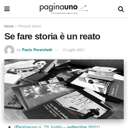
Home
Percorsi storici
Se fare storia è un reato
by
Paolo Persichetti
3 Luglio 2021
(Paginauno n. 73, luglio – settembre 2021
)