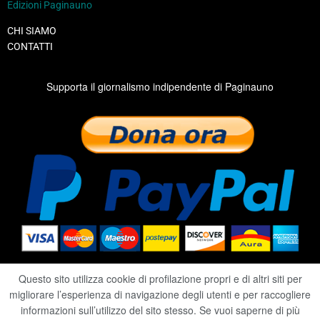
Edizioni Paginauno
CHI SIAMO
CONTATTI
Supporta il giornalismo indipendente di Paginauno
Questo sito utilizza cookie di profilazione propri e di altri siti per
migliorare l’esperienza di navigazione degli utenti e per raccogliere
2020 ©
RIVISTA PAGINAUNO
informazioni sull’utilizzo del sito stesso. Se vuoi saperne di più