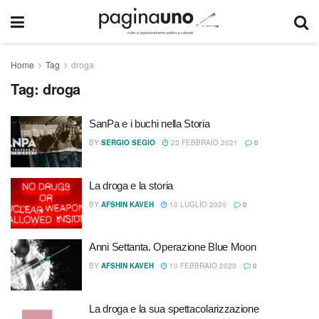
Home
Tag
droga
Tag:
droga
SanPa e i buchi nella Storia
BY
SERGIO SEGIO
23 FEBBRAIO 2021
0
La droga e la storia
BY
AFSHIN KAVEH
10 LUGLIO 2020
0
Anni Settanta. Operazione Blue Moon
BY
AFSHIN KAVEH
10 FEBBRAIO 2020
0
La droga e la sua spettacolarizzazione