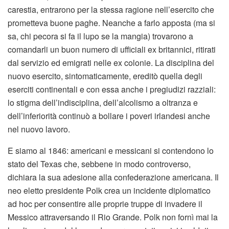
carestia, entrarono per la stessa ragione nell’esercito che
prometteva buone paghe. Neanche a farlo apposta (ma si
sa, chi pecora si fa il lupo se la mangia) trovarono a
comandarli un buon numero di ufficiali ex britannici, ritirati
dal servizio ed emigrati nelle ex colonie. La disciplina del
nuovo esercito, sintomaticamente, ereditò quella degli
eserciti continentali e con essa anche i pregiudizi razziali:
lo stigma dell’indisciplina, dell’alcolismo a oltranza e
dell’inferiorità continuò a bollare i poveri irlandesi anche
nel nuovo lavoro.
E siamo al 1846: americani e messicani si contendono lo
stato del Texas che, sebbene in modo controverso,
dichiara la sua adesione alla confederazione americana. Il
neo eletto presidente Polk crea un incidente diplomatico
ad hoc per consentire alle proprie truppe di invadere il
Messico attraversando il Rio Grande. Polk non fornì mai la