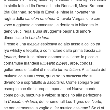
la stella latina Lila Downs, Linda Ronstadt, Moya Brennan
(dai Clannad, sorella di Enya) e infine la novantenne
regina della
canción ranchera
Chavela Vargas, che con
voce rugginosa e commossa, la dentiera in bilico tra le
gengive, ci regala una struggente pagina di amore
dimenticato in
Luz de luna
.
Il resto è una
mezcla
esplosiva ad alto tasso alcolico tra
rye whisky e tequila, a cominciare dalla prima traccia
La
iguana
, dove tutto miracolosamente si tiene: le piccole
cornamuse irlandesi (
uilleann pipes
) , arpe, congas,
guitarrones e flautini di metallo (
tin whistles
). Alla faccia del
multietnico a tutti i costi, qui ci sono musicisti che si
divertono e soprattutto
si ascoltano
. Come spiegare per
esempio che ritmi europei importati nel Nuovo mondo,
come polke, mazurke e valzer, si sposino alla perfezione
in
Canción mixteca
, dei fenomenali Los Tigres del Norte,
se non attraverso la voglia di far musica assieme? Se ci si