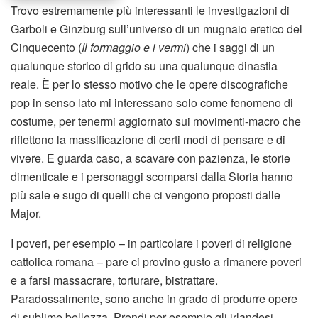
Trovo estremamente più interessanti le investigazioni di
Garboli e Ginzburg sull’universo di un mugnaio eretico del
Cinquecento (
Il formaggio e i vermi
) che i saggi di un
qualunque storico di grido su una qualunque dinastia
reale. È per lo stesso motivo che le opere discografiche
pop in senso lato mi interessano solo come fenomeno di
costume, per tenermi aggiornato sui movimenti-macro che
riflettono la massificazione di certi modi di pensare e di
vivere. E guarda caso, a scavare con pazienza, le storie
dimenticate e i personaggi scomparsi dalla Storia hanno
più sale e sugo di quelli che ci vengono proposti dalle
Major.
I poveri, per esempio – in particolare i poveri di religione
cattolica romana – pare ci provino gusto a rimanere poveri
e a farsi massacrare, torturare, bistrattare.
Paradossalmente, sono anche in grado di produrre opere
di sublime bellezza. Prendi per esempio gli irlandesi.