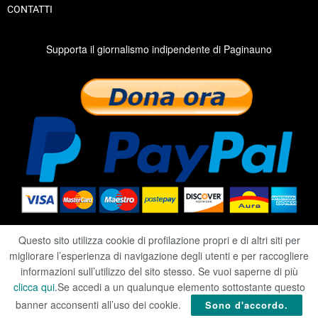
CONTATTI
Supporta il giornalismo indipendente di Paginauno
Questo sito utilizza cookie di profilazione propri e di altri siti per
migliorare l’esperienza di navigazione degli utenti e per raccogliere
2020 ©
RIVISTA PAGINAUNO
informazioni sull’utilizzo del sito stesso. Se vuoi saperne di più
clicca qui
.Se accedi a un qualunque elemento sottostante questo
PRIVACY
|
COOKIE
|
TERMINI
banner acconsenti all’uso dei cookie.
Sono d'accordo.