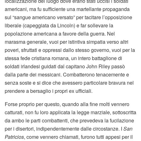
localizzazione del luogo dove erano stati uccisi i soldati
americani, ma fu sufficiente una martellante propaganda
sul “sangue americano versato” per tacitare l’opposizione
liberale (capeggiata da Lincoln) e far sollevare la
popolazione americana a favore della guerra. Nel
marasma generale, vuoi per istintiva simpatia verso altri
poveri, sfruttati e oppressi dallo stesso governo, vuoi per la
stessa fede cristiana romana, un intero battaglione di
soldati irlandesi guidati dal capitano John Riley passò
dalla parte dei messicani. Combatterono tenacemente e
senza soste e si dice che avessero particolare bravura nel
prendere a bersaglio i propri ex ufficiali.
Forse proprio per questo, quando alla fine molti vennero
catturati, non fu loro applicata la legge marziale, sottoscritta
da ambo le parti combattenti, che prevedeva la fucilazione
per i disertori, indipendentemente dalle circostanze. I
San
Patricios
, come vennero chiamati, furono tutti appesi per il