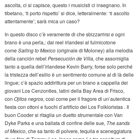
ascolta, ci si capisce, questo i musicisti ci insegnano. In
tibetano, ‘ti porto rispetto’ si dice, letteralmente: ‘ti ascolto
attentamente’; sarà mica un caso?
In questo disco c’è veramente di che sbizzarrirsi e ogni
brano è una perla,: dai reel irlandesi al fulmicotone
come
Sailing to Mexico
(originale di Moloney) alla melodia
della canción rebel
Persecución de Villa
, che assomiglia
tanto a quella dell’irlandese Kevin Barry, forse solo perché
la tristezza dell’esilio è un sentimento comune al di là delle
lingue; c’è spazio addirittura per un brano a cappella dei
giovani Los Cenzontles, latini della Bay Area di Frisco,
con
Ojitos negros
, così come per il fragore di un’autentica
fiesta con ottoni e fuochi d’artificio dei Los Folkloristas . Il
buon Cooder si ritaglia un duetto strumentale con Van
Dyke Parks e una ballata di confine delle sue,
The sands
of Mexico
, che sa tanto di polvere, tequila e sceneggiatura