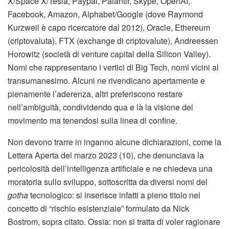
X/Space X/Tesla, Paypal, Palantir, Skype, OpenAI,
Facebook, Amazon, Alphabet/Google (dove Raymond
Kurzweil è capo ricercatore dal 2012), Oracle, Ethereum
(criptovaluta), FTX (exchange di criptovalute), Andreessen
Horowitz (società di venture capital della Silicon Valley).
Nomi che rappresentano i vertici di Big Tech, nomi vicini al
transumanesimo. Alcuni ne rivendicano apertamente e
pienamente l’aderenza, altri preferiscono restare
nell’ambiguità, condividendo qua e là la visione del
movimento ma tenendosi sulla linea di confine.
Non devono trarre in inganno alcune dichiarazioni, come la
Lettera Aperta del marzo 2023 (10), che denunciava la
pericolosità dell’intelligenza artificiale e ne chiedeva una
moratoria sullo sviluppo, sottoscritta da diversi nomi del
gotha
tecnologico: si inserisce infatti a pieno titolo nel
concetto di “rischio esistenziale” formulato da Nick
Bostrom, sopra citato. Ossia: non si tratta di voler ragionare