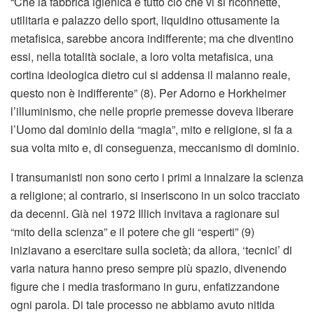
“Che la fabbrica igienica e tutto ciò che vi si riconnette,
utilitaria e palazzo dello sport, liquidino ottusamente la
metafisica, sarebbe ancora indifferente; ma che diventino
essi, nella totalità sociale, a loro volta metafisica, una
cortina ideologica dietro cui si addensa il malanno reale,
questo non è indifferente” (8). Per Adorno e Horkheimer
l’illuminismo, che nelle proprie premesse doveva liberare
l’Uomo dal dominio della “magia”, mito e religione, si fa a
sua volta mito e, di conseguenza, meccanismo di dominio.
I transumanisti non sono certo i primi a innalzare la scienza
a religione; al contrario, si inseriscono in un solco tracciato
da decenni. Già nel 1972 Illich invitava a ragionare sul
“mito della scienza” e il potere che gli “esperti” (9)
iniziavano a esercitare sulla società; da allora, ‘tecnici’ di
varia natura hanno preso sempre più spazio, divenendo
figure che i media trasformano in guru, enfatizzandone
ogni parola. Di tale processo ne abbiamo avuto nitida