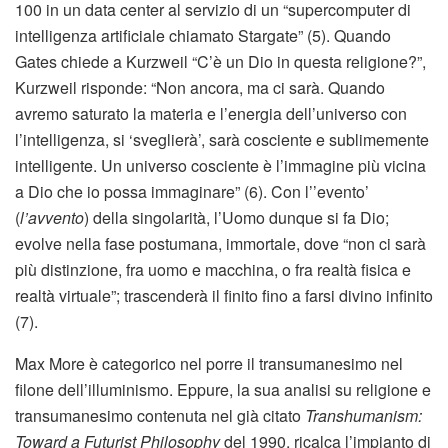
100 in un data center al servizio di un “supercomputer di
intelligenza artificiale chiamato Stargate” (5). Quando
Gates chiede a Kurzweil “C’è un Dio in questa religione?”,
Kurzweil risponde: “Non ancora, ma ci sarà. Quando
avremo saturato la materia e l’energia dell’universo con
l’intelligenza, si ‘sveglierà’, sarà cosciente e sublimemente
intelligente. Un universo cosciente è l’immagine più vicina
a Dio che io possa immaginare” (6). Con l’’evento’
(
l’avvento
) della singolarità, l’Uomo dunque si fa Dio;
evolve nella fase postumana, immortale, dove “non ci sarà
più distinzione, fra uomo e macchina, o fra realtà fisica e
realtà virtuale”; trascenderà il finito fino a farsi divino infinito
(7).
Max More è categorico nel porre il transumanesimo nel
filone dell’illuminismo. Eppure, la sua analisi su religione e
transumanesimo contenuta nel già citato
Transhumanism:
Toward a Futurist Philosophy
del 1990, ricalca l’impianto di