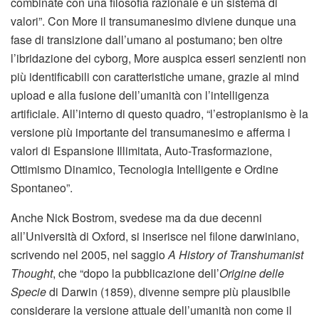
combinate con una filosofia razionale e un sistema di
valori”. Con More il transumanesimo diviene dunque una
fase di transizione dall’umano al postumano; ben oltre
l’ibridazione dei cyborg, More auspica esseri senzienti non
più identificabili con caratteristiche umane, grazie al mind
upload e alla fusione dell’umanità con l’intelligenza
artificiale. All’interno di questo quadro, “l’estropianismo è la
versione più importante del transumanesimo e afferma i
valori di Espansione Illimitata, Auto-Trasformazione,
Ottimismo Dinamico, Tecnologia Intelligente e Ordine
Spontaneo”.
Anche Nick Bostrom, svedese ma da due decenni
all’Università di Oxford, si inserisce nel filone darwiniano,
scrivendo nel 2005, nel saggio
A
History of Transhumanist
Thought
, che “dopo la pubblicazione dell’
Origine
delle
Specie
di Darwin (1859), divenne sempre più plausibile
considerare la versione attuale dell’umanità non come il