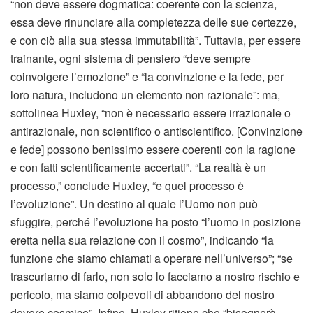
“non deve essere dogmatica: coerente con la scienza,
essa deve rinunciare alla completezza delle sue certezze,
e con ciò alla sua stessa immutabilità”. Tuttavia, per essere
trainante, ogni sistema di pensiero “deve sempre
coinvolgere l’emozione” e “la convinzione e la fede, per
loro natura, includono un elemento non razionale”: ma,
sottolinea Huxley, “non è necessario essere irrazionale o
antirazionale, non scientifico o antiscientifico. [Convinzione
e fede] possono benissimo essere coerenti con la ragione
e con fatti scientificamente accertati”. “La realtà è un
processo,” conclude Huxley, “e quel processo è
l’evoluzione”. Un destino al quale l’Uomo non può
sfuggire, perché l’evoluzione ha posto “l’uomo in posizione
eretta nella sua relazione con il cosmo”, indicando “la
funzione che siamo chiamati a operare nell’universo”; “se
trascuriamo di farlo, non solo lo facciamo a nostro rischio e
pericolo, ma siamo colpevoli di abbandono del nostro
dovere cosmico”. Infine, Huxley ritiene che “bisognerà