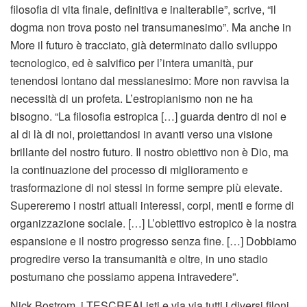
filosofia di vita finale, definitiva e inalterabile”, scrive, “il
dogma non trova posto nel transumanesimo”. Ma anche in
More il futuro è tracciato, già determinato dallo sviluppo
tecnologico, ed è salvifico per l’intera umanità, pur
tenendosi lontano dal messianesimo: More non ravvisa la
necessità di un profeta. L’estropianismo non ne ha
bisogno. “La filosofia estropica […] guarda dentro di noi e
al di là di noi, proiettandosi in avanti verso una visione
brillante del nostro futuro. Il nostro obiettivo non è Dio, ma
la continuazione del processo di miglioramento e
trasformazione di noi stessi in forme sempre più elevate.
Supereremo i nostri attuali interessi, corpi, menti e forme di
organizzazione sociale. […] L’obiettivo estropico è la nostra
espansione e il nostro progresso senza fine. […] Dobbiamo
progredire verso la transumanità e oltre, in uno stadio
postumano che possiamo appena intravedere”.
Nick Bostrom, i TESCREAListi e via via tutti i diversi filoni