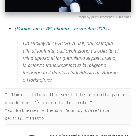
Photo by julien Tromeur su Unsplash
(Paginauno n. 88, ottobre – novembre 2024)
Da Huxley ai TESCREAListi, dall’estropia
alla singolarità, dall’evoluzione autodiretta al
mind upload al longtermismo al postumano,
la scienza transumanista si fa religione
inasprendo il dominio individuato da Adorno
e Horkheimer
“L’Uomo si illude di essersi liberato dalla paura 
quando non c’è più nulla di ignoto.” 
Max Horkheimer e Theodor Adorno, 
Dialettica 
dell’illuminismo