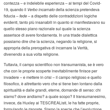
contezza – e indelebile esperienza – ai tempi del Covid-
19, quando il
Verbo incarnato
della scienza pretendeva
fiducia –
fede
– a dispetto delle contraddizioni logiche
evidenti, tanto più insanabili in quanto si manifestavano su
quello stesso piano razionale sul quale la scienza
asserisce di avere fondamenta. In una triade dialettica
possiamo dire che la scienza, negando la religione, si
appropria della prerogativa di incarnare la Verità,
divenendo a sua volta religione.
Tuttavia, il campo scientifico non transumanista, se è vero
che con le proprie scoperte inevitabilmente finisce per
invadere – e mettere in crisi – il campo religioso e quello
filosofico, è altrettanto vero che si tiene ben lontano dalla
spiritualità e dalle grandi, eterne, domande di senso: chi
siamo? dove andiamo? a quale scopo? Il transumanesimo,
invece, da Huxley ai TESCREAListi, le ha fatte proprie,
formulando le risposte. Siamo la specie che l’evoluzione