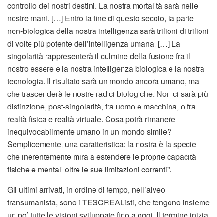
controllo dei nostri destini. La nostra mortalità sarà nelle
nostre mani. […] Entro la fine di questo secolo, la parte
non-biologica della nostra intelligenza sarà trilioni di trilioni
di volte più potente dell’intelligenza umana. […] La
singolarità rappresenterà il culmine della fusione fra il
nostro essere e la nostra intelligenza biologica e la nostra
tecnologia. Il risultato sarà un mondo ancora umano, ma
che trascenderà le nostre radici biologiche. Non ci sarà più
distinzione, post-singolarità, fra uomo e macchina, o fra
realtà fisica e realtà virtuale. Cosa potrà rimanere
inequivocabilmente umano in un mondo simile?
Semplicemente, una caratteristica: la nostra è la specie
che inerentemente mira a estendere le proprie capacità
fisiche e mentali oltre le sue limitazioni correnti”.
Gli ultimi arrivati, in ordine di tempo, nell’alveo
transumanista, sono i TESCREAListi, che tengono insieme
un po’ tutte le visioni sviluppate fino a oggi. Il termine inizia