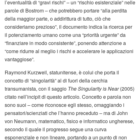
l’eventualità di “gravi rischi” – un “rischio esistenziale” nelle
parole di Bostrom – che potrebbero portare “alla perdita
della maggior parte, o addirittura di tutto, ciò che
consideriamo prezioso”, il documento indica la ricerca per
il potenziamento umano come una “priorità urgente” da
“finanziare in modo consistente”, ponendo attenzione a
“come ridurre al meglio i rischi e accelerare le applicazioni
vantaggiose”
.
Raymond Kurzweil, statunitense, è colui che porta il
concetto di “singolarità” al di fuori della cerchia
transumanista, con il saggio
The Singularity is Near
(2005)
citato nell’incipit di questo articolo. Concetto e parola non
sono suoi – come riconosce egli stesso, omaggiando i
pensatori/scienziati che l’hanno preceduto – ma di John
von Neumann, matematico, fisico e informatico un­gherese,
secondo il quale il progresso segue una curva
esponenziale e non lineare, portando a un punto di non