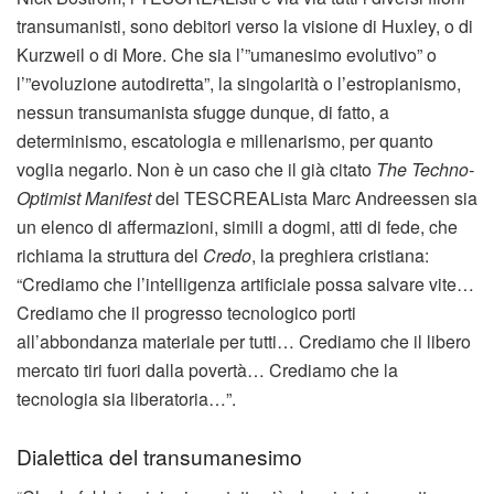
transumanisti, sono debitori verso la visione di Huxley, o di
Kurzweil o di More. Che sia l’”umanesimo evolutivo” o
l’”evoluzione autodiretta”, la singolarità o l’estropianismo,
nessun transumanista sfugge dunque, di fatto, a
determinismo, escatologia e millenarismo, per quanto
voglia negarlo. Non è un caso che il già citato
The Techno-
Op
timist Manifest
del TESCREALista Marc Andreessen sia
un elenco di affermazioni, simili a dogmi, atti di fede, che
richiama la struttura del
Credo
, la preghiera cristiana:
“Crediamo che l’intelligenza artificiale possa salvare vite…
Crediamo che il progresso tecnologico porti
all’abbondanza materiale per tutti… Crediamo che il libero
mercato tiri fuori dalla povertà… Crediamo che la
tecnologia sia liberatoria…”.
Dialettica del transumanesimo