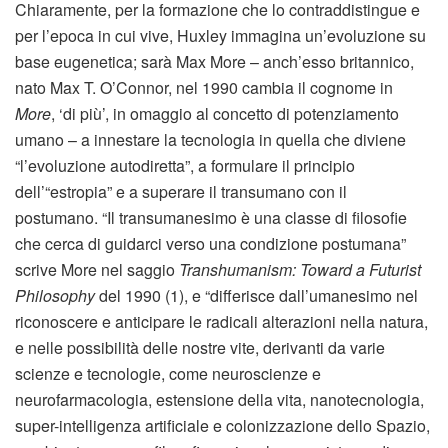
Chiaramente, per la formazione che lo contraddistingue e
per l’epoca in cui vive, Huxley immagina un’evoluzione su
base eugenetica; sarà Max More – anch’esso britannico,
nato Max T. O’Connor, nel 1990 cambia il cognome in
More
, ‘di più’, in omaggio al concetto di potenziamento
umano – a innestare la tecnologia in quella che diviene
“l’evoluzione autodiretta”, a formulare il principio
dell’“estropia” e a superare il transumano con il
postumano. “Il transumanesimo è una classe di filosofie
che cerca di guidarci verso una condizione postumana”
scrive More nel saggio
Transhumanism: Toward a Futurist
Philosophy
del 1990 (1), e “differisce dall’umanesimo nel
riconoscere e anticipare le radicali alterazioni nella natura,
e nelle possibilità delle nostre vite, derivanti da varie
scienze e tecnologie, come neuroscienze e
neurofarmacologia, estensione della vita, nanotecnologia,
super-intelligenza artificiale e colonizzazione dello Spazio,