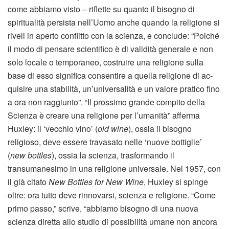
come abbiamo visto – riflette su quanto il bisogno di
spiritualità persista nell’Uomo anche quando la religione si
riveli in aperto conflitto con la scienza, e conclude: “Poiché
il modo di pensare scientifico è di validità generale e non
solo locale o temporaneo, costruire una religione sulla
base di esso significa consentire a quella religione di ac­
quisire una stabilità, un’universalità e un valore pratico fino
a ora non rag­giunto”. “Il prossimo grande com­pito della
Scienza è creare una religione per l’umanità” afferma
Huxley: il ‘vecchio vino’ (
old wine
), ossia il bisogno
religioso, deve essere travasato nelle ‘nuove bottiglie’
(
new bottles
), ossia la scienza, trasformando il
transumanesimo in una religione universale. Nel 1957, con
il già citato
New Bottles for New Wine
, Huxley si spinge
oltre: ora tutto deve rinnovarsi, scienza e religione. “Come
primo passo,” scrive, “abbiamo bi­sogno di una nuova
scienza diretta allo studio di possibilità umane non anco­ra