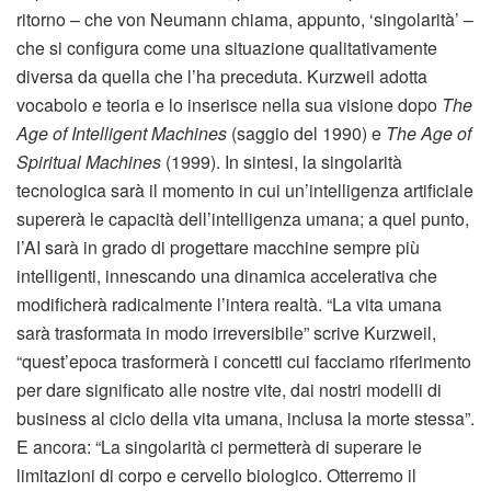
ritorno – che von Neumann chiama, appunto, ‘singolarità’ –
che si configura come una situazione qualitativamente
diversa da quella che l’ha preceduta. Kurzweil adotta
vocabolo e teoria e lo inserisce nella sua visione dopo
The
Age of Intelligent Machines
(saggio del 1990) e
The Age of
Spiritual Machines
(1999). In sintesi, la singolarità
tecnologica sarà il momento in cui un’intelligenza artificiale
supererà le capacità dell’intelligenza umana; a quel punto,
l’AI sarà in grado di progettare macchine sempre più
intelligenti, innescando una dinamica accelerativa che
modificherà radicalmente l’intera realtà. “La vita umana
sarà trasformata in modo irreversibile” scrive Kurzweil,
“quest’epoca trasformerà i concetti cui facciamo riferimento
per dare significato alle nostre vite, dai nostri modelli di
business al ciclo della vita umana, inclusa la morte stessa”.
E ancora: “La singolarità ci permetterà di superare le
limitazioni di corpo e cervello biologico. Otterremo il