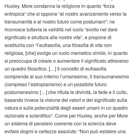
Huxley. More condanna la religione in quanto “forza
entropica” che si oppone “al nostro avanzamento verso la
transumanità e al nostro futuro come postumani”; ne
riconosce tuttavia la validità nel ruolo “svolto nel dare
significato e struttura alle nostre vite”, e propone di
sostituirla con “l’eufrasofia, una filosofia di vita non
religiosa, [che] svolge un ruolo memetico simile, in quanto
si preoccupa di creare o aumentare il significato attraverso
un quadro filosofico. […] Il concetto di eufrasofia
comprende al suo interno l’umanesimo, il transumanesimo
(compreso l’estropianismo) e un possibile futuro
postumanesimo […] che rifiuta le divinità, la fede e il culto,
basando invece la visione dei valori e del significato sulla
natura e sulle potenzialità degli esseri umani in un quadro
razionale e scientifico”. Come per Huxley, anche per More
un sistema di pensiero coerente con la scienza deve
evitare dogmi e certezze assolute: “Non può esistere una