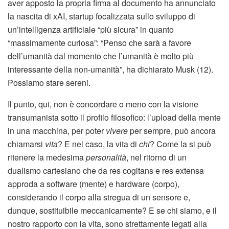
aver apposto la propria firma al documento ha annunciato
la nascita di xAI, startup focalizzata sullo sviluppo di
un’intelligenza artificiale “più sicura” in quanto
“massimamente curiosa”: “Penso che sarà a favore
dell’umanità dal momento che l’umanità è molto più
interessante della non-umanità”, ha dichiarato Musk (12).
Possiamo stare sereni.
Il punto, qui, non è concordare o meno con la visione
transumanista sotto il profilo filosofico: l’upload della mente
in una macchina, per poter
vivere
per sempre, può ancora
chiamarsi
vita
? E nel caso, la vita di
chi
? Come la si può
ritenere la medesima
personalità
, nel ritorno di un
dualismo cartesiano che da res cogitans e res extensa
approda a software (mente) e hardware (corpo),
considerando il corpo alla stregua di un sensore e,
dunque, sostituibile meccanicamente? E se chi siamo, e il
nostro rapporto con la vita, sono strettamente legati alla