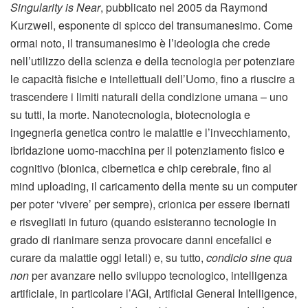
Singularity is Near
, pubblicato nel 2005 da Raymond
Kurzweil, esponente di spicco del transumanesimo. Come
ormai noto, il transumanesimo è l’ideologia che crede
nell’utilizzo della scienza e della tecnologia per potenziare
le capacità fisiche e intellettuali dell’Uomo, fino a riuscire a
trascendere i limiti naturali della condizione umana – uno
su tutti, la morte. Nanotecnologia, biotecnologia e
ingegneria genetica contro le malattie e l’invecchiamento,
ibridazione uomo-macchina per il potenziamento fisico e
cognitivo (bionica, cibernetica e chip cerebrale, fino al
mind uploading, il caricamento della mente su un computer
per poter ‘vivere’ per sempre), crionica per essere ibernati
e risvegliati in futuro (quando esisteranno tecnologie in
grado di rianimare senza provocare danni encefalici e
curare da malattie oggi letali) e, su tutto,
condicio sine qua
non
per avanzare nello sviluppo tecnologico, intelligenza
artificiale, in particolare l’AGI, Artificial General Intelligence,