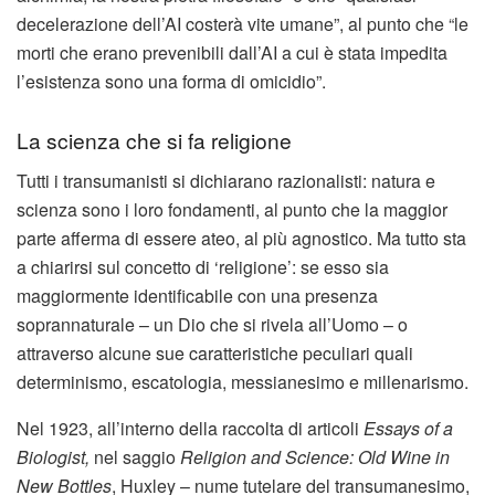
decelerazione dell’AI costerà vite umane”, al punto che “le
morti che erano prevenibili dall’AI a cui è stata impedita
l’esistenza sono una forma di omicidio”.
La scienza che si fa religione
Tutti i transumanisti si dichiarano razionalisti: natura e
scienza sono i loro fondamenti, al punto che la maggior
parte afferma di essere ateo, al più agnostico. Ma tutto sta
a chiarirsi sul concetto di ‘religione’: se esso sia
maggiormente identificabile con una presenza
soprannaturale – un Dio che si rivela all’Uomo – o
attraverso alcune sue caratteristiche peculiari quali
determinismo, escatologia, messianesimo e millenarismo.
Nel 1923, all’interno della raccolta di articoli
Essays of a
Biologist,
nel saggio
Religion and Science: Old Wine in
New Bottles
, Huxley – nume tutelare del transumanesimo,