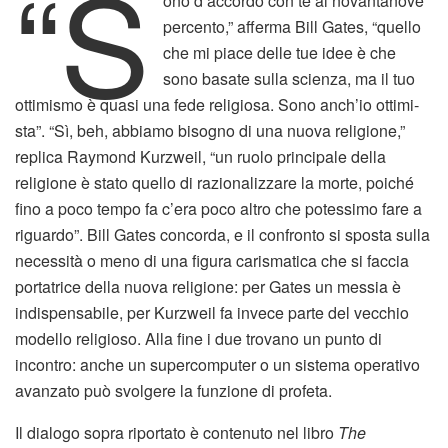
“S
ono d’accordo con te al novanta­nove
percento,” afferma Bill Gates, “quello
che mi piace delle tue idee è che
sono basate sulla scienza, ma il tuo
ottimismo è quasi una fede religiosa. Sono anch’io ottimi­
sta”. “Sì, beh, abbiamo bisogno di una nuova religione,”
replica Raymond Kurzweil, “un ruolo principale della
religione è stato quello di razionalizzare la morte, poiché
fino a poco tempo fa c’era poco altro che potessimo fare a
riguardo”. Bill Gates concorda, e il confronto si sposta sulla
necessità o meno di una figura carismatica che si faccia
portatrice della nuova religione: per Gates un messia è
indispensabile, per Kurzweil fa invece parte del vecchio
modello religioso. Alla fine i due trovano un punto di
incontro: anche un supercomputer o un sistema operativo
avanzato può svolgere la funzione di profeta.
Il dialogo sopra riportato è contenuto nel libro
The