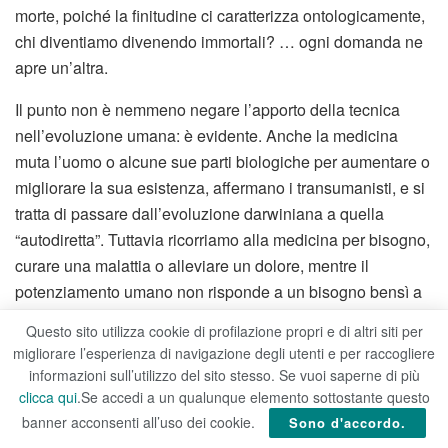
morte, poiché la finitudine ci caratterizza ontologicamente,
chi diventiamo divenendo immortali? … ogni domanda ne
apre un’altra.
Il punto non è nemmeno negare l’apporto della tecnica
nell’evoluzione umana: è evidente. Anche la medicina
muta l’uomo o alcune sue parti biologiche per aumentare o
migliorare la sua esistenza, affermano i transumanisti, e si
tratta di passare dall’evoluzione darwiniana a quella
“autodiretta”. Tuttavia ricorriamo alla medicina per bisogno,
curare una malattia o alleviare un dolore, mentre il
potenziamento umano non risponde a un bisogno bensì a
un desiderio; e anche l’evoluzione si muove nella
Questo sito utilizza cookie di profilazione propri e di altri siti per
direzione della necessità, di un adattamento per la
migliorare l’esperienza di navigazione degli utenti e per raccogliere
sopravvivenza, non della volontà di potenza.
informazioni sull’utilizzo del sito stesso. Se vuoi saperne di più
clicca qui
.Se accedi a un qualunque elemento sottostante questo
Entrambi sono punti cruciali sui quali si può dibattere per
banner acconsenti all’uso dei cookie.
Sono d'accordo.
giorni e pagine, ma il focus, qui, in questo articolo, è un