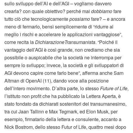
sullo sviluppo dell’AI e dell’AGI – vogliamo davvero
crearla? con quale obiettivo? perché mai
dobbiamo
fare
tutto ciò che tecnologicamente
possiamo
fare? – e ancora
meno di fermarlo, bensì semplicemente di “ridurre al
meglio i rischi e accelerare le applicazioni vantaggiose”,
come recita la
Dichiarazione
Transumanista
. “Poiché il
vantaggio dell’AGI è così grande, non crediamo che sia
possibile o auspicabile che la società ne interrompa per
sempre lo sviluppo; invece, la società e gli sviluppatori di
AGI devono capire come farlo bene”, afferma anche Sam
Altman di OpenAI (11), dando voce alla posizione
dell’intero movimento. D’altra parte, lo stesso
Future of Life
,
l’istituto non profit che ha pubblicato la Lettera Aperta, è
stato fondato da dichiarati sostenitori del transumanesimo,
tra cui Jaan Tallinn e Max Tegmark, ed Elon Musk, per
esempio, firmatario della lettera e consulente, accanto a
Nick Bostrom, dello stesso Futur of Life, quattro mesi dopo