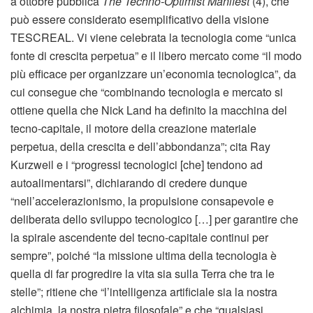
a ottobre pubblica
The Techno-Optimist Manifest
(4), che
può essere considerato esemplificativo della visione
TESCREAL. Vi viene celebrata la tecnologia come “unica
fonte di crescita perpetua” e il libero mercato come “il modo
più efficace per organizzare un’economia tecnologica”, da
cui consegue che “combinando tecnologia e mercato si
ottiene quella che Nick Land ha definito la macchina del
tecno-capitale, il motore della creazione materiale
perpetua, della crescita e dell’abbondanza”; cita Ray
Kurzweil e i “progressi tecnologici [che] tendono ad
autoalimentarsi”, dichiarando di credere dunque
“nell’accelerazionismo, la propulsione consapevole e
deliberata dello sviluppo tecnologico […] per garantire che
la spirale ascendente del tecno-capitale continui per
sempre”, poiché “la missione ultima della tecnologia è
quella di far progredire la vita sia sulla Terra che tra le
stelle”; ritiene che “l’intelligenza artificiale sia la nostra
alchimia, la nostra pietra filosofale” e che “qualsiasi