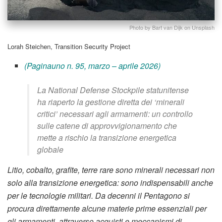
Photo by Bart van Dijk on Unsplash
Lorah Steichen, Transition Security Project
(Paginauno n. 95, marzo – aprile 2026)
La National Defense Stockpile statunitense
ha riaperto la gestione diretta dei ‘minerali
critici’ necessari agli armamenti: un controllo
sulle catene di approvvigionamento che
mette a rischio la transizione energetica
globale
Litio, cobalto, grafite, terre rare sono minerali necessari non
solo alla transizione energetica: sono indispensabili anche
per le tecnologie militari. Da decenni il Pentagono si
procura direttamente alcune materie prime essenziali per
gli armamenti, attraverso acquisti e meccanismi di