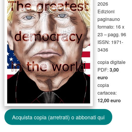
2026
Edizioni
paginauno
formato: 16 x
23 – pagg. 96
ISSN: 1971-
3436
copia digitale
PDF:
3,00
euro
copia
cartacea:
12,00 euro
Acquista copia (arretrati) o abbonati qui