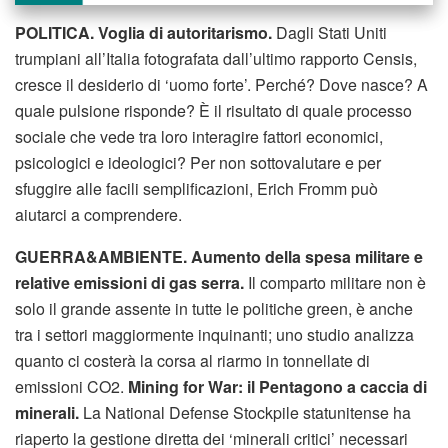
POLITICA.
Voglia di autoritarismo.
Dagli Stati Uniti
trumpiani all’Italia fotografata dall’ultimo rapporto Censis,
cresce il desiderio di ‘uomo forte’. Perché? Dove nasce? A
quale pulsione risponde? È il risultato di quale processo
sociale che vede tra loro interagire fattori economici,
psicologici e ideologici? Per non sottovalutare e per
sfuggire alle facili semplificazioni, Erich Fromm può
aiutarci a comprendere.
GUERRA&AMBIENTE.
Aumento della spesa militare e
relative emissioni di gas serra.
Il comparto militare non è
solo il grande assente in tutte le politiche green, è anche
tra i settori maggiormente inquinanti; uno studio analizza
quanto ci costerà la corsa al riarmo in tonnellate di
emissioni CO2.
Mining for War: il Pentagono a caccia di
minerali.
La National Defense Stockpile statunitense ha
riaperto la gestione diretta dei ‘minerali critici’ necessari