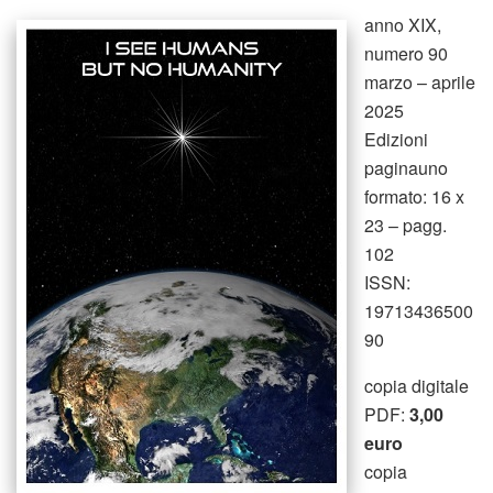
anno XIX,
numero 90
marzo – aprile
2025
Edizioni
paginauno
formato: 16 x
23 – pagg.
102
ISSN:
19713436500
90
copia digitale
PDF:
3,00
euro
copia