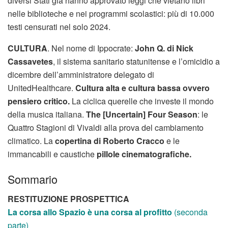
diversi Stati già hanno approvato leggi che vietano libri
nelle biblioteche e nei programmi scolastici: più di 10.000
testi censurati nel solo 2024.
CULTURA
. Nel nome di Ippocrate:
John Q. di Nick
Cassavetes
, il sistema sanitario statunitense e l’omicidio a
dicembre dell’amministratore delegato di
UnitedHealthcare.
Cultura alta e cultura bassa ovvero
pensiero critico.
La ciclica querelle che investe il mondo
della musica italiana.
The [Uncertain] Four Season
: le
Quattro Stagioni di Vivaldi alla prova del cambiamento
climatico. La
copertina di Roberto Cracco
e le
immancabili e caustiche
pillole cinematografiche.
Sommario
RESTITUZIONE PROSPETTICA
La corsa allo Spazio
è una corsa al profitto
(seconda
parte)